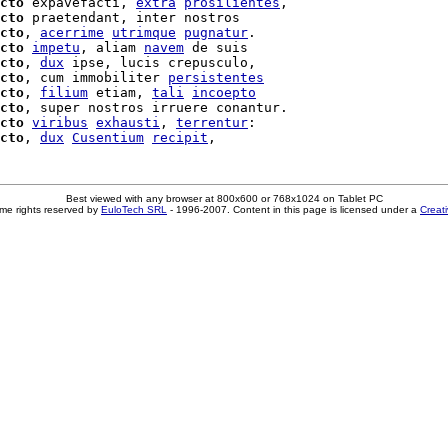
cto
 expavefacti, 
extra
prosilientes
,

cto
 praetendant, inter nostros

cto
, 
acerrime
utrimque
pugnatur
.

cto
impetu
, aliam 
navem
 de suis

cto
, 
dux
 ipse, lucis crepusculo,

cto
, cum immobiliter 
persistentes
cto
, 
filium
 etiam, 
tali
incoepto
cto
, super nostros irruere conantur.

cto
viribus
exhausti
, 
terrentur
cto
, 
dux
Cusentium
recipit
Best viewed with any browser at 800x600 or 768x1024 on Tablet PC
me rights reserved by
EuloTech SRL
- 1996-2007. Content in this page is licensed under a
Creat