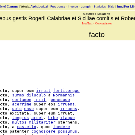
le of Contents
|
Words
:
Alphabetical
-
Frequency
-
Inverse
-
Length
-
Statistics
|
Help
|
IntraText Lib
Gaufredo Malaterra
ebus gestis Rogerii Calabriae et Siciliae comitis et Robert
IntraText - Concordances
facto
cto
, super eum 
irruit
fortiterque
cto
, 
summo
diluculo
 a 
Normannis
cto
, 
certamen
iniit
, 
omnesque
cto
, 
acerrime
 super eos 
irruens
,

cto
, 
solo
ense
 super eum 
irruens
,

cto
 excitata, super eum irruat,

cto
, 
longius
arcet
. 
Urbe
itaque
cto
, 
multos
militariter
 sternens,

cto
, a 
castello
, quod 
foedere
cto
 patenter 
cognoscere
possumus
,
