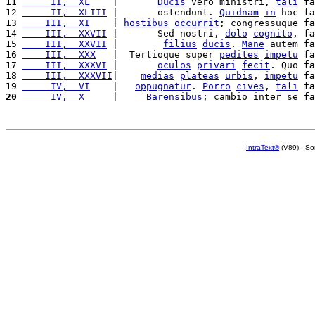
11 
     II,  XL
    |       
Ducis
 vero ministri, 
tali
fa
12 
     II,  XLIII
 |       ostendunt. 
Quidnam
in
 hoc 
fa
13 
    III,  XI
    | 
hostibus
occurrit
; congressuque 
fa
14 
    III,  XXVII
 |       Sed nostri, 
dolo
cognito
, 
fa
15 
    III,  XXVII
 |        
filius
ducis
. 
Mane
 autem 
fa
16 
    III,  XXX
   |  Tertioque super 
pedites
impetu
fa
17 
    III,  XXXVI
 |       
oculos
privari
fecit
. Quo 
fa
18 
    III,  XXXVII
|    
medias
plateas
urbis
, 
impetu
fa
19 
     IV,  VI
    |   
oppugnatur
. 
Porro
cives
, 
tali
fa
20
     IV,  X
     |     
Barensibus
; cambio inter se 
fa
IntraText®
(V89) - So