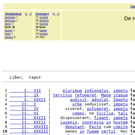
Tab
Alphabetical
[
«
»
]
Frequency
[
«
»
]
factiosos
1
21
siciliae
De r
factiosus
1
20
diversis
factis
3
20
facilius
facto 20
20 facto
factori
1
20
habere
factu
1
20
honore
factum
8
20 illuc
Liber,  Caput
 1 
      I,  VII
   |     
plurimum
indignatus
, 
impetu
fa
 2 
      I,  IX
    | 
territus
refugeret
. 
Mane
itaque
fa
 3 
      I,  XXXII
 |        
audivit
, 
advolat
. 
Impetu
fa
 4 
     II,  I
     |         
urbe
 seduxisset, 
impetu
fa
 5 
     II,  IV
    |      viseret, 
aufugeret
, 
impetu
fa
 6 
     II,  VI
    |         
comes
, ne 
Sicilia
, 
tali
fa
 7 
     II,  XXIII
 |    disposuerant, 
figant
, 
impetu
fa
 8 
     II,  XXIII
 |    
iuvenis
, 
congressu
in
hostem
fa
 9 
     II,  XXVIII
|      
deputant
. 
Pacto
 cum 
comite
fa
10
     II,  XXXIII
|      omnes 
in
fugam
vertit
. Hoc 
fa