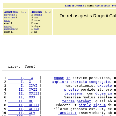
Table of Contents
|
Words
:
Alphabetical
-
Fr
Alphabetical
[
«
»
]
Frequency
[
«
»
]
universalis
1
18
tentoria
De rebus gestis Rogerii Cala
universam
5
18 tota
univit
1
18 totius
uno 18
18 uno
unoque
1
17 aliquid
unoquoque
2
17
cives
unum 11
17 cui
Liber,  Caput
 1 
      I,  IX
   |      
equum
in
 cervice percutiens, 
u
 2 
      I,  X
    |     
ampliori
exercitu
congregato
, 
u
 3 
      I,  XXVI
 |           remunerationis, 
excepto
u
 4 
     II,  XVII
 |           
proelio
 perdiderit, pro 
u
 5 
     II,  XXIII
|           
lacessens
, cum 
ducem
in
u
 6 
     II,  XXX
  |           Samariae modius similae 
u
 7 
     II,  XL
   |          
terram
patebat
, quasi ab 
u
 8 
     II,  XLIII
|       edocet: ut 
simile
signum
 de 
u
 9 
     II,  XLIII
|      illorum grassata est, ut, ex 
u
10
     II,  XLV
  |        
famulatui
 inserviebant, ab 
u