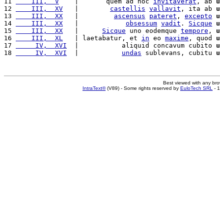
11 
    III,  V
    |       quem ad hoc 
invitaverat
, ab 
u
12 
    III,  XV
   |        
castellis
vallavit
, ita ab 
u
13 
    III,  XX
   |         
ascensus
pateret
, 
excepto
u
14 
    III,  XX
   |            
obsessum
vadit
. 
Sicque
u
15 
    III,  XX
   |      
Sicque
 uno eodemque 
tempore
, 
u
16 
    III,  XL
   | laetabatur, et 
in
 eo 
maxime
, quod 
u
17 
     IV,  XVI
  |           aliquid concavum cubito 
u
18 
     IV,  XVI
  |           
undas
 sublevans, cubitu 
u
Best viewed with any br
IntraText®
(V89) - Some rights reserved by
EuloTech SRL
- 1