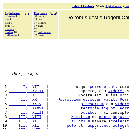
Table of Contents
|
Words
:
Alphabetical
-
Fr
Alphabetical
[
«
»
]
Frequency
[
«
»
]
citiusque
1
18 totius
De rebus gestis Rogerii Cala
cito
1
18
uno
citra
1
17 aliquid
cives 17
17 cives
civesque
1
17 cui
civibus
10
17
deditionem
civibusque
1
17 donec
Liber,  Caput
 1 
      I,  VII
   |            usque 
pervenerunt
: cuiu
 2 
      I,  XVIII
 |            inspecto, cum 
videret
 s
 3 
     II,  I
     |             vocata est. Huius 
urbi
 4 
     II,  XX
    |    
Petreleium
obsessum
vadit
. 
Porr
 5 
     II,  XXIV
  |              
praesertim
 cum 
videre
 6 
     II,  XXXVI
 |              
tentoria
figunt
. 
Porr
 7 
     II,  XLIII
 |             
hostibus
 - circumsepto
 8 
    III,  VIII
  |          
Nicotrum
 de 
nocte
appulsi
 9 
    III,  XI
    |          
illorsum
 minare 
accelerat
10
    III,  XII
   |        
poterat
, 
asportans
, 
aufugit