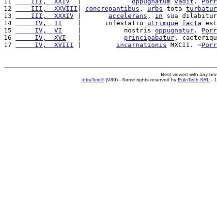
11 
    III,  XXIV
  |             
oppugnatum
vadit
. 
Porr
12 
    III,  XXVIII
| 
concrepantibus
, 
urbs
 tota 
turbatur
13 
    III,  XXXIV
 |       
accelerans
, 
in
 sua dilabitur
14 
     IV,  II
    |      infestatio 
utrimque
facta
 est
15 
     IV,  VI
    |           nostris 
oppugnatur
. 
Porr
16 
     IV,  XVI
   |           
principabatur
, caeteriqu
17 
     IV,  XVIII
 |         
incarnationis
 MXCII. ~
Porr
Best viewed with any br
IntraText®
(V89) - Some rights reserved by
EuloTech SRL
- 1