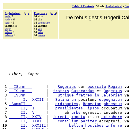
Table of Contents
|
Words
:
Alphabetical
-
Fr
Alphabetical
[
«
»
]
Frequency
[
«
»
]
vadat
3
14 sicut
De rebus gestis Rogerii Cala
vadens
6
14 sine
vadit
45
14
strenuitate
vadunt 14
14 vadunt
vagari
1
14
vela
valens
3
14
vitae
valente
1
14
volens
Liber,  Caput
 1 
  ISumm   
      |    
Rogerius
 cum 
exercitu
Regium
va
 2 
  ISumm   
      |  
fratris
Guiscardus
 et 
Rogerius
va
 3 
  ISumm   
      |    
utrique
fratres
in
Calabriam
va
 4 
      I,  XXXII
 |   
Salinarum
 positum, 
oppugnatum
va
 5 
 SummII   
      |   
ordinantes
, 
Ramectam
obsessum
va
 6 
     II,  I
     |   
prosilientes
, 
ipsos
 occupatum 
va
 7 
     II,  V
     |       ab 
urbe
 egressi, invadere 
va
 8 
     II,  XXIV
  |  
furenti
impetu
 illum 
extrahere
va
 9 
     II,  XXVI
  |    
consilium
pariter
 accepturi, 
va
10
     II,  XXXIII
|         
bellum
hostibus
inferre
va