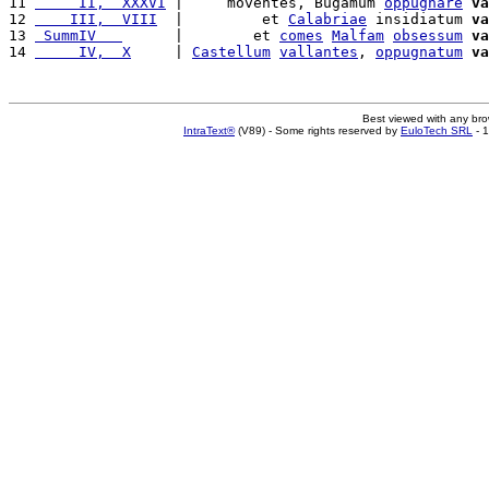
11 
     II,  XXXVI
 |     moventes, Bugamum 
oppugnare
va
12 
    III,  VIII
  |         et 
Calabriae
 insidiatum 
va
13 
 SummIV   
      |        et 
comes
Malfam
obsessum
va
14 
     IV,  X
     | 
Castellum
vallantes
, 
oppugnatum
va
Best viewed with any br
IntraText®
(V89) - Some rights reserved by
EuloTech SRL
- 1