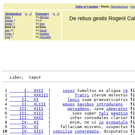
Table of Contents
|
Words
:
Alphabetical
-
Fr
Alphabetical
[
«
»
]
Frequency
[
«
»
]
fidus
1
14
efficitur
De rebus gestis Rogerii Cala
fiebant
1
14 ei
fierent
1
14
ferre
fieret 14
14 fieret
fieri
21
14
fraude
figant
2
14
fraudem
figat
2
14
guiscardo
Liber,  Caput
 1 
      I,  XVII
  |     
ipsos
 tumultus ex aliqua 
re
fi
 2 
      I,  XXXIII
|          
fratri
 iterum molestus 
fi
 3 
     II,  XI
    |       
legis
 suae praevaricatrix 
fi
 4 
     II,  XLIII
 |     
equos
navibus
introducens
 - 
fi
 5 
    III,  XIII
  |       
pervadens
, ipse 
imperator
fi
 6 
    III,  XIII
  |         suos super 
tali
negotio
fi
 7 
    III,  XXXI
  |        inter consodales clarior 
fi
 8 
     IV,  VI
    |        enim, ne si 
in
propatulo
fi
 9 
     IV,  VI
    |    fallaciam miscens, suspectus 
fi
10
     IV,  XIII
  | 
concilio
congregato
, disputatio 
fi