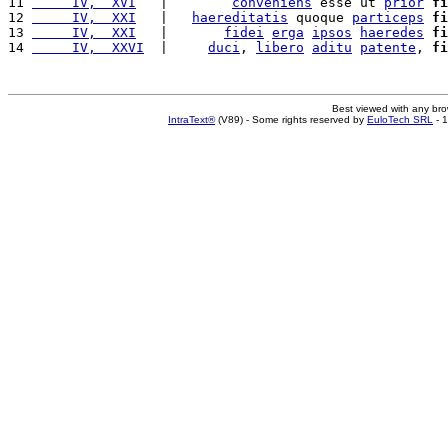
11 
     IV,  XVI
   |        
conveniens
 esse ut 
prior
fi
12 
     IV,  XXI
   |   
haereditatis
 quoque 
particeps
fi
13 
     IV,  XXI
   |       
fidei
erga
ipsos
haeredes
fi
14 
     IV,  XXVI
  |     
duci
, 
libero
aditu
patente
, 
fi
Best viewed with any br
IntraText®
(V89) - Some rights reserved by
EuloTech SRL
- 1