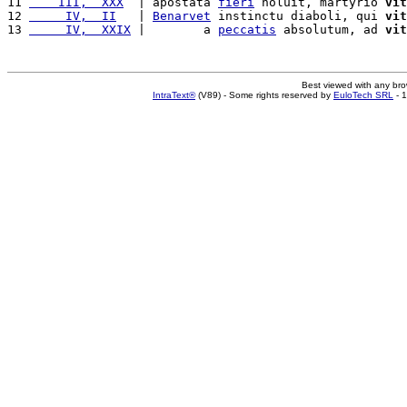
11 
    III,  XXX
  | apostata 
fieri
 noluit, martyrio 
vit
12 
     IV,  II
   | 
Benarvet
 instinctu diaboli, qui 
vit
13 
     IV,  XXIX
 |        a 
peccatis
 absolutum, ad 
vit
Best viewed with any br
IntraText®
(V89) - Some rights reserved by
EuloTech SRL
- 1