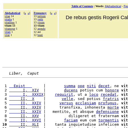
Table of Contents
|
Words
:
Alphabetical
-
Fr
Alphabetical
[
«
»
]
Frequency
[
«
»
]
vitae
14
13
tertium
De rebus gestis Rogerii Cala
vitalia
1
13
verbi
vitalibus
1
13
visum
vitam 13
13 vitam
vitamque
1
12
agendo
vitari
1
12 aut
vitat
1
12
beati
Liber,  Caput
 1 
  Epist   
     |        
summa
ope
niti
decet
, ne 
vit
 2 
      I,  XIV
  |        
ducens
 potius cum 
honore
vit
 3 
      I,  XXXIX
|    
requirit
, ut a 
loco
recedat
, 
vit
 4 
     II,  X
    |       
velle
, sed potius 
fratris
vit
 5 
     II,  XXIV
 |      
versus
ecclesiam
profugus
, 
vit
 6 
     II,  XXIV
 |      transfixa, inhonesta 
morte
vit
 7 
     II,  XXIV
 |   mentito, et absque 
defensione
vit
 8 
     II,  XXV
  |          diligeret et fraternam 
vit
 9 
     II,  XXVI
 |        
faciam
 eum cum 
tormentis
vit
10
     II,  XLI
  |    tanta inquietudine infelicem 
vit