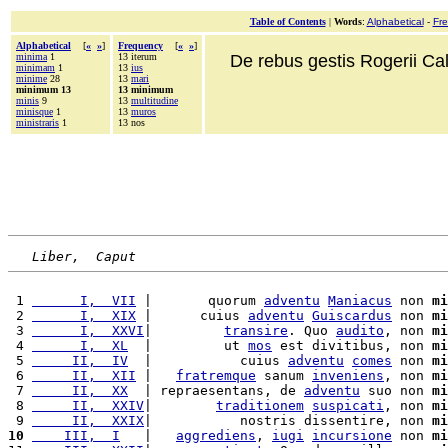
Table of Contents
|
Words
:
Alphabetical
-
Fr
Alphabetical
[
«
»
]
Frequency
[
«
»
]
minima
1
13 iterum
De rebus gestis Rogerii Cala
minimam
1
13
ius
minime
28
13
mari
minimum 13
13 minimum
minis
9
13
multitudine
minisque
1
13
muros
ministraris
1
13 nos
Liber,  Caput
 1 
      I,  VII
 |       quorum 
adventu
Maniacus
 non 
mi
 2 
      I,  XIX
 |      cuius 
adventu
Guiscardus
 non 
mi
 3 
      I,  XXVI
|         
transire
. Quo 
audito
, non 
mi
 4 
      I,  XL
  |         ut 
mos
 est divitibus, non 
mi
 5 
     II,  IV
  |           cuius 
adventu
comes
 non 
mi
 6 
     II,  XII
 |   
fratremque
 sanum 
inveniens
, non 
mi
 7 
     II,  XX
  | repraesentans, de 
adventu
 suo non 
mi
 8 
     II,  XXIV
|        
traditionem
suspicati
, non 
mi
 9 
     II,  XXIX
|           nostris dissentire, non 
mi
10
    III,  I
   |   
aggrediens
, 
iugi
incursione
 non 
mi