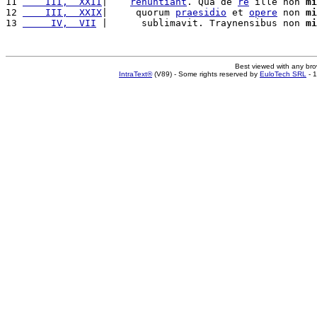
11 
    III,  XXII
|    
renuntiant
. Qua de 
re
 ille non 
mi
12 
    III,  XXIX
|     quorum 
praesidio
 et 
opere
 non 
mi
13 
     IV,  VII
 |      sublimavit. Traynensibus non 
mi
Best viewed with any br
IntraText®
(V89) - Some rights reserved by
EuloTech SRL
- 1