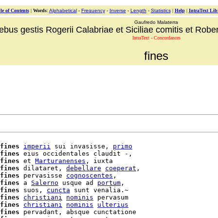
le of Contents
|
Words
:
Alphabetical
-
Frequency
-
Inverse
-
Length
-
Statistics
|
Help
|
IntraText Lib
Gaufredo Malaterra
ebus gestis Rogerii Calabriae et Siciliae comitis et Robert
IntraText - Concordances
fines
fines
imperii
 sui invasisse, 
primo
fines
 eius occidentales claudit -,

fines
 et 
Marturanenses
, iuxta

fines
 dilataret, 
debellare
coeperat
,

fines
 pervasisse 
cognoscentes
,

fines
 a 
Salerno
 usque ad 
portum
,

fines
 suos, 
cuncta
 sunt venalia.~     

fines
christiani
nominis
 pervasum

fines
christiani
nominis
ulterius
fines
 pervadant, absque cunctatione
