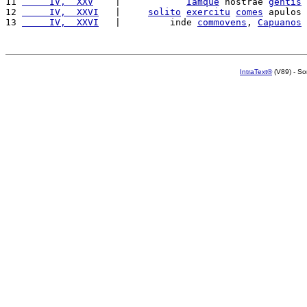
11 
     IV,  XXV
    |            
Iamque
 nostrae 
gentis
12 
     IV,  XXVI
   |     
solito
exercitu
comes
 apulos 
13 
     IV,  XXVI
   |         inde 
commovens
, 
Capuanos
IntraText®
(V89) - So