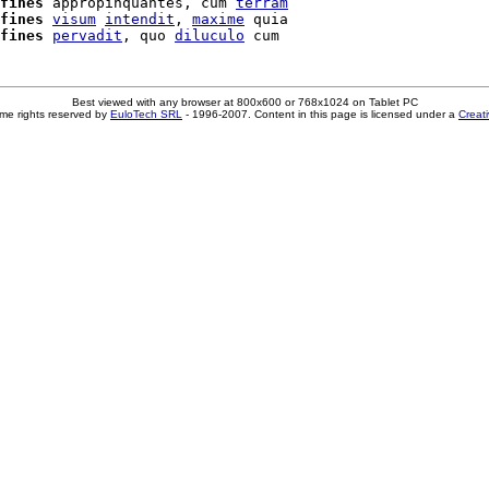
fines
 appropinquantes, cum 
terram
fines
visum
intendit
, 
maxime
 quia

fines
pervadit
, quo 
diluculo
Best viewed with any browser at 800x600 or 768x1024 on Tablet PC
me rights reserved by
EuloTech SRL
- 1996-2007. Content in this page is licensed under a
Creat