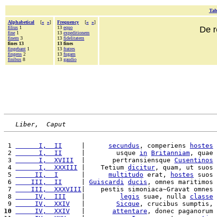
Tab
Alphabetical
[
«
»
]
Frequency
[
«
»
]
fïlius
1
13
equo
De r
fine
1
13
expeditionem
finem
3
13
fidelitatem
fines 13
13 fines
fingebant
1
13
fratres
fingens
2
13
fugam
finibus
8
13
gaudio
Liber,  Caput
 1 
      I,  II
     |      
secundus
, comperiens 
hostes
 2 
      I,  II
     |        usque 
in
Britanniam
, quae 
 3 
      I,  XVIII
  |       pertransiensque 
Cusentinos
 4 
      I,  XXXIII
 |    Tetium 
dicitur
, quam, ut suos 
 5 
     II,  I
      |      
multitudo
 erat, 
hostes
 suos 
 6 
    III,  II
     | 
Guiscardi
ducis
, omnes maritimos 
 7 
    III,  XXXVIII
|    pestis simoniaca~Gravat omnes 
 8 
     IV,  III
    |         
legis
 suae, nulla 
classe
 9 
     IV,  XXIV
   |        
Sicque
, crucibus sumptis, 
10
     IV,  XXIV
   |       
attentare
, donec paganorum 