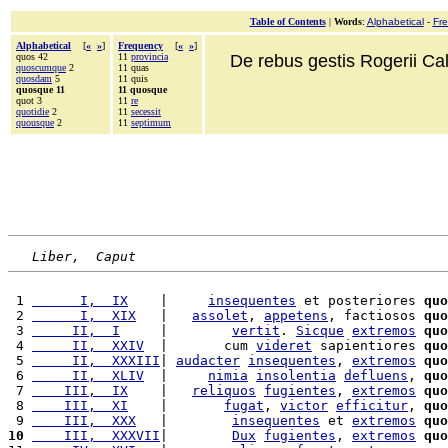
Table of Contents
|
Words
:
Alphabetical
-
Fr
Alphabetical
[
«
»
]
Frequency
[
«
»
]
quos 42
11
provincia
De rebus gestis Rogerii Cala
quoscumque
2
11 quas
quosdam
5
11 quis
quosque 11
11 quosque
quot 3
11
re
quotidie
2
11
secessit
quousque
2
11
septimum
Liber,  Caput
 1 
      I,  IX
    |     
insequentes
 et posteriores 
quo
 2 
      I,  XIX
   |   
assolet
, 
appetens
, factiosos 
quo
 3 
     II,  I
     |        
vertit
. 
Sicque
extremos
quo
 4 
     II,  XXIV
  |       cum 
videret
 sapientiores 
quo
 5 
     II,  XXXIII
| 
audacter
insequentes
, 
extremos
quo
 6 
     II,  XLIV
  |     
nimia
insolentia
defluens
, 
quo
 7 
    III,  IX
    |   
reliquos
fugientes
, 
extremos
quo
 8 
    III,  XI
    |       
fugat
, 
victor
efficitur
, 
quo
 9 
    III,  XXX
   |        
insequentes
 et 
extremos
quo
10
    III,  XXXVII
|        
Dux
fugientes
, 
extremos
quo