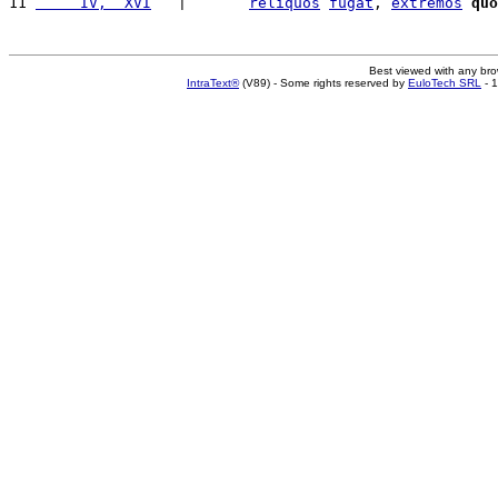
11 
     IV,  XVI
   |       
reliquos
fugat
, 
extremos
quo
Best viewed with any br
IntraText®
(V89) - Some rights reserved by
EuloTech SRL
- 1