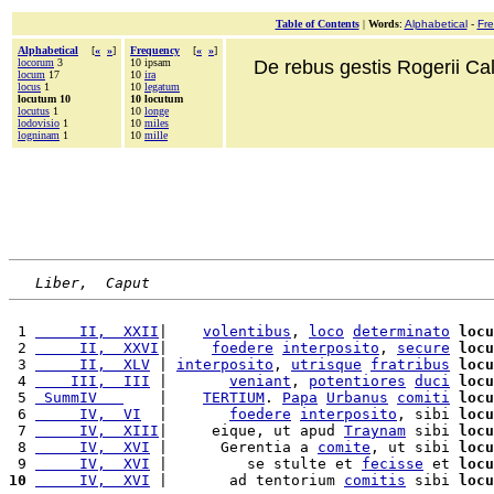
Table of Contents
|
Words
:
Alphabetical
-
Fr
Alphabetical
[
«
»
]
Frequency
[
«
»
]
locorum
3
10 ipsam
De rebus gestis Rogerii Cala
locum
17
10
ira
locus
1
10
legatum
locutum 10
10 locutum
locutus
1
10
longe
lodovisio
1
10
miles
logninam
1
10
mille
Liber,  Caput
 1 
     II,  XXII
|    
volentibus
, 
loco
determinato
locu
 2 
     II,  XXVI
|     
foedere
interposito
, 
secure
locu
 3 
     II,  XLV
 | 
interposito
, 
utrisque
fratribus
locu
 4 
    III,  III
 |       
veniant
, 
potentiores
duci
locu
 5 
 SummIV   
    |    
TERTIUM
. 
Papa
Urbanus
comiti
locu
 6 
     IV,  VI
  |       
foedere
interposito
, sibi 
locu
 7 
     IV,  XIII
|     eique, ut apud 
Traynam
 sibi 
locu
 8 
     IV,  XVI
 |      Gerentia a 
comite
, ut sibi 
locu
 9 
     IV,  XVI
 |         se stulte et 
fecisse
 et 
locu
10
     IV,  XVI
 |       ad tentorium 
comitis
 sibi 
locu