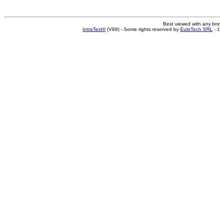
Best viewed with any br
IntraText®
(V89) - Some rights reserved by
EuloTech SRL
- 1