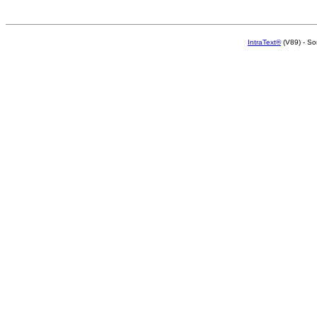
IntraText®
(V89) - So