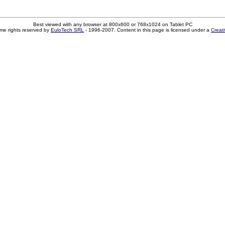
Best viewed with any browser at 800x600 or 768x1024 on Tablet PC
me rights reserved by
EuloTech SRL
- 1996-2007. Content in this page is licensed under a
Creat