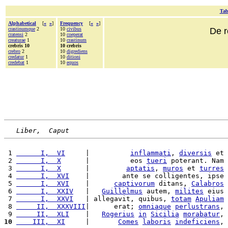
Tab
Alphabetical
[
«
»
]
Frequency
[
«
»
]
crastinumque
2
10
civibus
De r
cratensi
2
10
coeperat
creaturae
1
10
crastinum
crebris 10
10 crebris
crebro
2
10
digrediens
credatur
1
10
ditioni
credebat
1
10
equos
Liber,  Caput
 1 
      I,  VI
     |          
inflammati
, 
diversis
 et 
 2 
      I,  X
      |          eos 
tueri
 poterant. Nam 
 3 
      I,  X
      |         
aptatis
, 
muros
 et 
turres
 4 
      I,  XVI
    |        ante se colligentes, ipse 
 5 
      I,  XVI
    |      
captivorum
 ditans, 
Calabros
 6 
      I,  XXIV
   |   
Guillelmus
 autem, 
milites
 eius 
 7 
      I,  XXVI
   | allegavit, quibus, 
totam
Apuliam
 8 
     II,  XXXVIII
|      erat; 
omniaque
perlustrans
, 
 9 
     II,  XLI
    |   
Rogerius
in
Sicilia
morabatur
, 
10
    III,  XI
     |       
Comes
laboris
indeficiens
, 