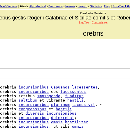
le of Contents
|
Words
:
Alphabetical
-
Frequency
-
Inverse
-
Length
-
Statistics
|
Help
|
IntraText Lib
Gaufredo Malaterra
ebus gestis Rogerii Calabriae et Siciliae comitis et Robert
IntraText - Concordances
crebris
crebris
incursionibus
Capuanos
lacessentes
,

crebris
incursionibus
 eos 
lacessentes
,

crebris
 ictibus 
impingendo
, 
funditus
crebris
saltibus
 et vibrante 
hastili
,

crebris
incursionibus
plurimum
lacessivit
. ~

crebris
congressibus
 et 
hastili
crebris
 et 
diversis
incursionibus
crebris
incursionibus
deterrebat
;

crebris
incursionibus
omnia
hostiliter
crebris
incursionibus
, ut sibi 
omnia