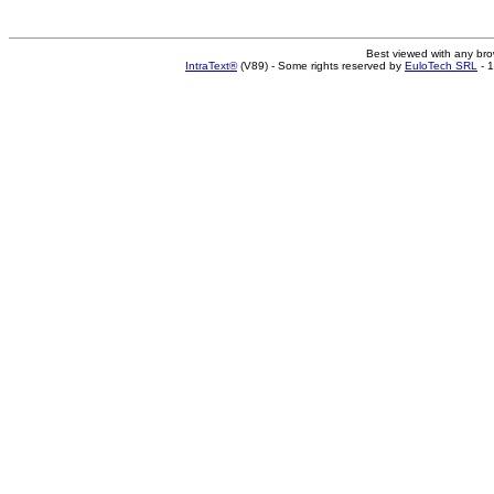
Best viewed with any br
IntraText®
(V89) - Some rights reserved by
EuloTech SRL
- 1