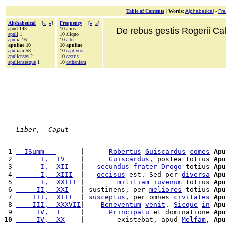
Table of Contents
|
Words
:
Alphabetical
-
Fr
Alphabetical
[
«
»
]
Frequency
[
«
»
]
apud 143
10 alios
De rebus gestis Rogerii Cala
apuli
1
10 aliquo
apulia
16
10
alter
apuliae 10
10 apuliae
apuliam
58
10
captivos
apulienses
2
10
castris
apuliensesque
1
10
cathaniam
Liber,  Caput
 1 
  ISumm   
      |      
Robertus
Guiscardus
comes
Apu
 2 
      I,  IV
    |      
Guiscardus
, postea totius 
Apu
 3 
      I,  XII
   |   
secundus
frater
Drogo
 totius 
Apu
 4 
      I,  XIII
  |   
occisus
 est. Sed per 
diversa
Apu
 5 
      I,  XXIII
 |        
militiam
iuvenum
 totius 
Apu
 6 
     II,  XXI
   | sustinens, per 
meliores
 totius 
Apu
 7 
    III,  XIII
  | 
susceptus
, per omnes 
civitates
Apu
 8 
    III,  XXXVII
|    
Beneventum
venit
. 
Sicque
in
Apu
 9 
     IV,  I
     |      
Principatu
 et dominatione 
Apu
10
     IV,  XX
    |        existebat, apud 
Melfam
, 
Apu