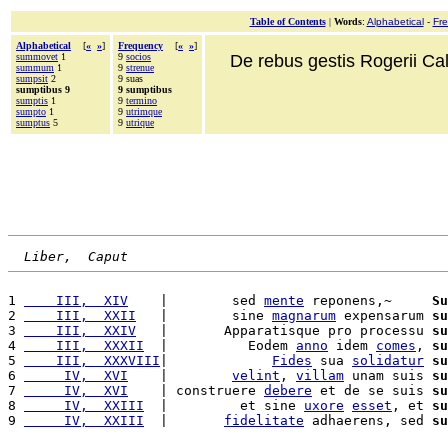
Table of Contents
|
Words
:
Alphabetical
-
Fr
Alphabetical
[
«
»
]
Frequency
[
«
»
]
summovet
1
9
socios
De rebus gestis Rogerii Cala
summum
1
9
strenue
sumpsit
2
9 suas
sumptibus 9
9 sumptibus
sumptis
1
9
termino
sumpto
1
9
utrimque
sumptus
5
9
utrique
Liber,  Caput
1 
    III,  XIV
    |        sed 
mente
 reponens,~     
Su
2 
    III,  XXII
   |        sine 
magnarum
 expensarum 
su
3 
    III,  XXIV
   |       Apparatisque pro processu 
su
4 
    III,  XXXII
  |          Eodem 
anno
 idem 
comes
, 
su
5 
    III,  XXXVIII
|             
Fides
 sua 
solidatur
su
6 
     IV,  XVI
    |        
velint
, 
villam
 unam suis 
su
7 
     IV,  XVI
    | construere 
debere
 et de se suis 
su
8 
     IV,  XXIII
  |         et sine 
uxore
esset
, et 
su
9 
     IV,  XXIII
  |       
fidelitate
 adhaerens, sed 
su