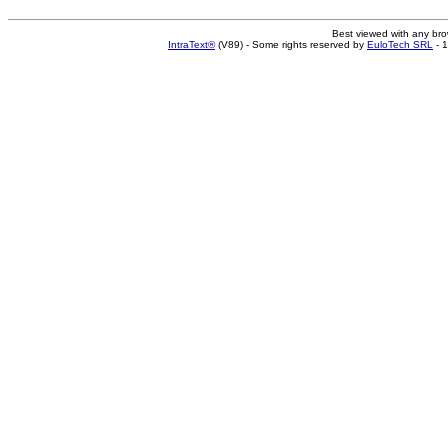
Best viewed with any br
IntraText®
(V89) - Some rights reserved by
EuloTech SRL
- 1