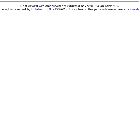
Best viewed with any browser at 800x600 or 768x1024 on Tablet PC
me rights reserved by
EuloTech SRL
- 1996-2007. Content in this page is licensed under a
Creat