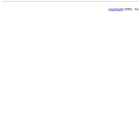
IntraText®
(V89) - So