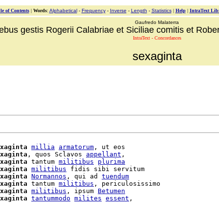
le of Contents
|
Words
:
Alphabetical
-
Frequency
-
Inverse
-
Length
-
Statistics
|
Help
|
IntraText Lib
Gaufredo Malaterra
ebus gestis Rogerii Calabriae et Siciliae comitis et Robert
IntraText - Concordances
sexaginta
xaginta
millia
armatorum
, ut eos

xaginta
, quos Sclavos 
appellant
,

xaginta
 tantum 
militibus
plurima
xaginta
militibus
 fidis sibi servitum

xaginta
Normannos
, qui ad 
tuendum
xaginta
 tantum 
militibus
, periculosissimo

xaginta
militibus
, ipsum 
Betumen
xaginta
tantummodo
milites
essent