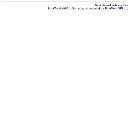
Best viewed with any br
IntraText®
(V89) - Some rights reserved by
EuloTech SRL
- 1