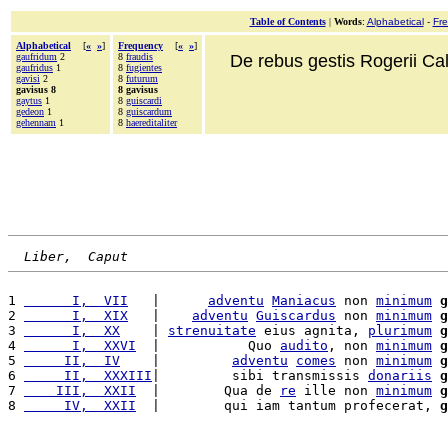
Table of Contents
|
Words
:
Alphabetical
-
Fr
Alphabetical
[
«
»
]
Frequency
[
«
»
]
gaufridum
2
8
fraudis
De rebus gestis Rogerii Cala
gaufridus
1
8
fugientes
gavisi
2
8
futurum
gavisus 8
8 gavisus
gaytus
1
8
guiscardi
gedeon
1
8
guiscardum
gehennam
1
8
haereditaliter
Liber,  Caput
1 
      I,  VII
   |      
adventu
Maniacus
 non 
minimum
g
2 
      I,  XIX
   |    
adventu
Guiscardus
 non 
minimum
g
3 
      I,  XX
    | 
strenuitate
 eius agnita, 
plurimum
g
4 
      I,  XXVI
  |           Quo 
audito
, non 
minimum
g
5 
     II,  IV
    |         
adventu
comes
 non 
minimum
g
6 
     II,  XXXIII
|         sibi transmissis 
donariis
g
7 
    III,  XXII
  |        Qua de 
re
 ille non 
minimum
g
8 
     IV,  XXII
  |        qui iam tantum profecerat, 
g