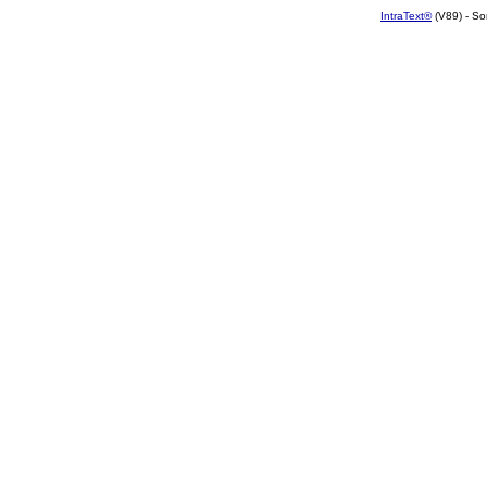
IntraText®
(V89) - So