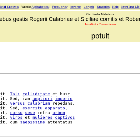
le of Contents
|
Words
:
Alphabetical
-
Frequency
-
Inverse
-
Length
-
Statistics
|
Help
|
IntraText Lib
Gaufredo Malaterra
ebus gestis Rogerii Calabriae et Siciliae comitis et Robert
IntraText - Concordances
potuit
it
. 
Tali
calliditate
 et huic

it
. Sed, iam 
ampliori
imperio
it
, 
versus
Calabriam
 repedans,

it
. Sed, 
exercitu
apparato
,

it
, 
cursu
sese
 infra 
urbem
it
, 
viros
 et 
mulieres
captivos
it
, cum 
saepissime