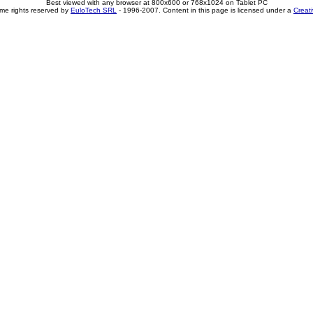
Best viewed with any browser at 800x600 or 768x1024 on Tablet PC
me rights reserved by
EuloTech SRL
- 1996-2007. Content in this page is licensed under a
Creat