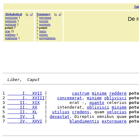
Tab
Alphabetical
[
«
»
]
Frequency
[
«
»
]
potuissent
1
7
pervaserat
De r
potuisses
1
7
possent
potuisset
1
7
posterum
potuit 7
7 potuit
prae
25
7
pretio
praebens
1
7
primus
praeberent
1
7
progredientes
Liber,  Caput
1 
      I,  XVII
 |          
castrum
minime
reddere
potu
2 
      I,  XVIII
|    
conceperat
, 
minime
oblivisci
potu
3 
     II,  XIX
  |         erat -, 
quanto
 celerius 
potu
4 
     II,  XX
   |    intenderat, 
oblivisci
minime
potu
5 
     II,  XL
   |  
utilius
credens
, quam 
velocius
potu
6 
     IV,  I
    | 
devastat
. Direptis omnibus quae 
potu
7 
     IV,  XXVI
 |         
blandimentis
extorquere
potu