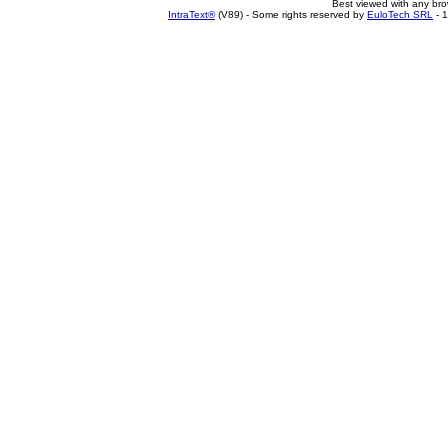
Best viewed with any br
IntraText®
(V89) - Some rights reserved by
EuloTech SRL
- 1