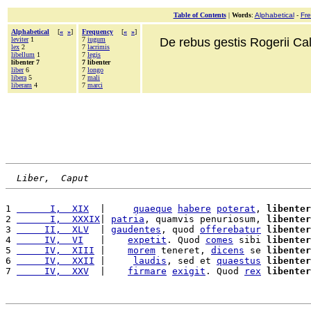
Table of Contents
|
Words
:
Alphabetical
-
Fr
Alphabetical
[
«
»
]
Frequency
[
«
»
]
leviter
1
7
iugum
De rebus gestis Rogerii Cala
lex
2
7
lacrimis
libellum
1
7
legis
libenter 7
7 libenter
liber
6
7
longo
libera
5
7
mali
liberam
4
7
marci
Liber,  Caput
1 
      I,  XIX
  |     
quaeque
habere
poterat
, 
libenter
2 
      I,  XXXIX
| 
patria
, quamvis penuriosum, 
libenter
3 
     II,  XLV
  | 
gaudentes
, quod 
offerebatur
libenter
4 
     IV,  VI
   |    
expetit
. Quod 
comes
 sibi 
libenter
5 
     IV,  XIII
 |    
morem
 teneret, 
dicens
 se 
libenter
6 
     IV,  XXII
 |     
laudis
, sed et 
quaestus
libenter
7 
     IV,  XXV
  |    
firmare
exigit
. Quod 
rex
libenter