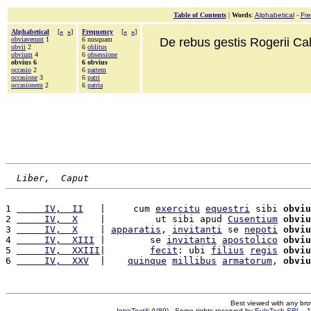
Table of Contents
|
Words
:
Alphabetical
-
Fr
Alphabetical
[
«
»
]
Frequency
[
«
»
]
obviaverunt
1
6 nusquam
De rebus gestis Rogerii Cala
obvii
2
6
oblitus
obvium
4
6
obsessione
obvius 6
6 obvius
occasio
2
6
partem
occasione
3
6
patri
occasionem
2
6
patria
Liber,  Caput
1 
     IV,  II
   |     cum 
exercitu
equestri
 sibi 
obviu
2 
     IV,  X
    |         ut sibi apud 
Cusentium
obviu
3 
     IV,  X
    | 
apparatis
, 
invitanti
 se 
nepoti
obviu
4 
     IV,  XIII
 |        se 
invitanti
apostolico
obviu
5 
     IV,  XXIII
|        
fecit
: ubi 
filius
regis
obviu
6 
     IV,  XXV
  |    
quinque
millibus
armatorum
, 
obviu
Best viewed with any br
IntraText®
(V89) - Some rights reserved by
EuloTech SRL
- 1