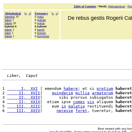
Table of Contents
|
Words
:
Alphabetical
-
Fr
Alphabetical
[
«
»
]
Frequency
[
«
»
]
habentes
10
6
gratia
De rebus gestis Rogerii Cala
habeo
2
6
gratiam
habere
20
6
gratias
haberet 6
6 haberet
haberi
2
6
hastili
habet
5
6
honoris
habete
1
6
hospitium
Liber,  Caput
1 
      I,  XVI
 | emendum 
habere
; et si 
pretium
haberet
2 
     II,  XVII
|    
quindecim
millia
armatorum
haberet
3 
     II,  XXIV
|       sibi prorsus subiugatos 
haberet
4 
     II,  XXIX
|  etiam ipse 
comes
vix
 aliquem 
haberet
5 
    III,  XIII
|    eum 
in
palatio
 restituendi 
haberet
6 
    III,  XXIV
|      
necesse
foret
, tueretur, 
haberet
Best viewed with any br
IntraText®
(V89) - Some rights reserved by
EuloTech SRL
- 1