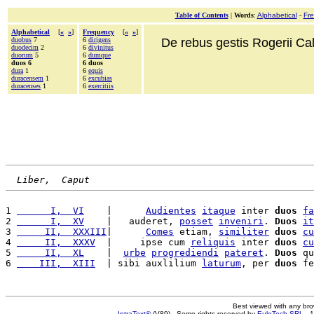
Table of Contents
|
Words
:
Alphabetical
-
Fr
Alphabetical
[
«
»
]
Frequency
[
«
»
]
duobus
7
6
dirigens
De rebus gestis Rogerii Cala
duodecim
2
6
divinitus
duorum
5
6
dumque
duos 6
6 duos
dura
1
6
equis
duracensem
1
6
excubias
duracenses
1
6
exercitiis
Liber,  Caput
1 
      I,  VI
    |      
Audientes
itaque
 inter 
duos
fa
2 
      I,  XV
    |   auderet, 
posset
inveniri
. 
Duos
it
3 
     II,  XXXIII
|      
Comes
 etiam, 
similiter
duos
cu
4 
     II,  XXXV
  |     ipse cum 
reliquis
 inter 
duos
cu
5 
     II,  XL
    |  
urbe
progrediendi
pateret
. 
Duos
 qu
6 
    III,  XIII
  | sibi auxlilium 
laturum
, per 
duos
 fe
Best viewed with any br
IntraText®
(V89) - Some rights reserved by
EuloTech SRL
- 1