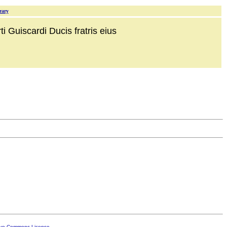
rary
i Guiscardi Ducis fratris eius
ive Commons License