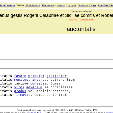
le of Contents
|
Words
:
Alphabetical
-
Frequency
-
Inverse
-
Length
-
Statistics
|
Help
|
IntraText Lib
Gaufredo Malaterra
ebus gestis Rogerii Calabriae et Siciliae comitis et Robert
IntraText - Concordances
auctoritatis
itatis
favore
principi
gratiosior
itatis
munitus
, 
incursus
 detrahentium

itatis
 tantive 
consilii
. 
Comes
itatis
viros
adversum
 se conspirasse

itatis
gradus
 vel ordinis personas,

itatis
firmavit
, cuius 
sententiam
Best viewed with any browser at 800x600 or 768x1024 on Tablet PC
me rights reserved by
EuloTech SRL
- 1996-2007. Content in this page is licensed under a
Creat