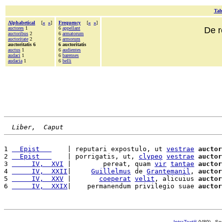
Tab
Alphabetical
[
«
»
]
Frequency
[
«
»
]
auctores
1
6
appellant
De r
auctoribus
2
6
armatorum
auctoritate
2
6
armorum
auctoritatis 6
6 auctoritatis
auctus
1
6
audientes
audaci
1
6
barenses
audacia
1
6
belli
Liber,  Caput
1 
  Epist   
    | reputari expostulo, ut 
vestrae
auctor
2 
  Epist   
    | porrigatis, ut, 
clypeo
vestrae
auctor
3 
     IV,  XVI
 |        pereat, quam 
vir
tantae
auctor
4 
     IV,  XXII
|     
Guillelmus
 de 
Grantemanil
, 
auctor
5 
     IV,  XXV
 |       
coeperat
velit
, alicuius 
auctor
6 
     IV,  XXIX
|    permanendum privilegio suae 
auctor
IntraText®
(V89) - So