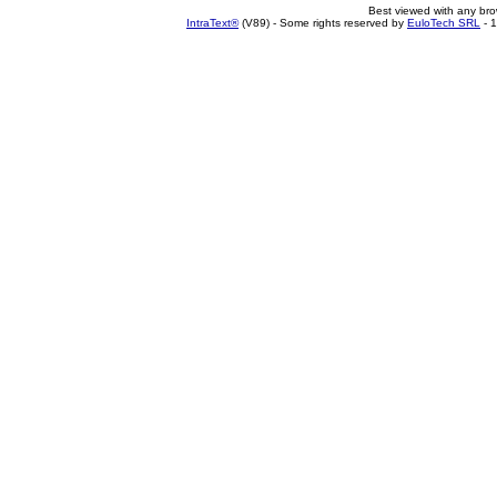
Best viewed with any br
IntraText®
(V89) - Some rights reserved by
EuloTech SRL
- 1