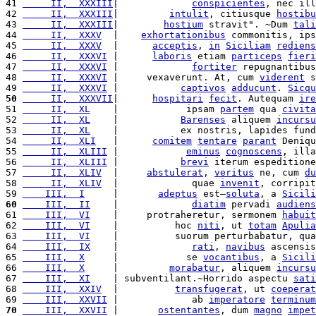
41 
     II,  XXXIII
|             
conspicientes
, nec ill
42 
     II,  XXXIII
|         
intulit
, citiusque 
hostibu
43 
     II,  XXXIII
|        
hostium
 stravit". ~Dum 
tali
44 
     II,  XXXV
  |    
exhortationibus
 commonitis, ips
45 
     II,  XXXV
  |      
acceptis
, 
in
Siciliam
rediens
46 
     II,  XXXVI
 |      
laboris
 etiam 
particeps
fieri
47 
     II,  XXXVI
 |             
fortiter
 repugnantibus
48 
     II,  XXXVI
 |     vexaverunt. At, cum 
viderent
 s
49 
     II,  XXXVI
 |           
captivos
adducunt
. 
Sicqu
50
     II,  XXXVII
|      
hospitari
fecit
. Autequam 
ire
51 
     II,  XL
    |            ipsam 
partem
 qua 
civita
52 
     II,  XL
    |           
Barenses
 aliquem 
incursu
53 
     II,  XL
    |           ex nostris, lapides fund
54 
     II,  XLI
   |      
comitem
tentare
parant
 Deniqu
55 
     II,  XLIII
 |            
eminus
cognoscens
, illa
56 
     II,  XLIII
 |           
brevi
 iterum espeditione
57 
     II,  XLIV
  |     
abstulerat
, 
veritus
 ne, cum 
du
58 
     II,  XLIV
  |             quae 
invenit
, corripit
59 
    III,  I
     |       
adeptus
 est—
soluta
, a 
Sicili
60
    III,  II
    |             
diatim
 pervadi 
audiens
61 
    III,  VI
    |     protraheretur, sermonem 
habuit
62 
    III,  VI
    |          hoc 
niti
, ut 
totam
Apulia
63 
    III,  VI
    |          suorum perturbabatur, qua
64 
    III,  IX
    |             
rati
, 
navibus
 ascensis
65 
    III,  X
     |            se 
vocantibus
, a 
Sicili
66 
    III,  X
     |         
morabatur
, aliquem 
incursu
67 
    III,  XI
    | subventilant.~Horrido aspectu 
sati
68 
    III,  XXIV
  |          
transfugerat
, ut 
coeperat
69 
    III,  XXVII
 |             ab 
imperatore
terminum
70
    III,  XXVII
 |       
ostentantes
, dum 
magno
impet