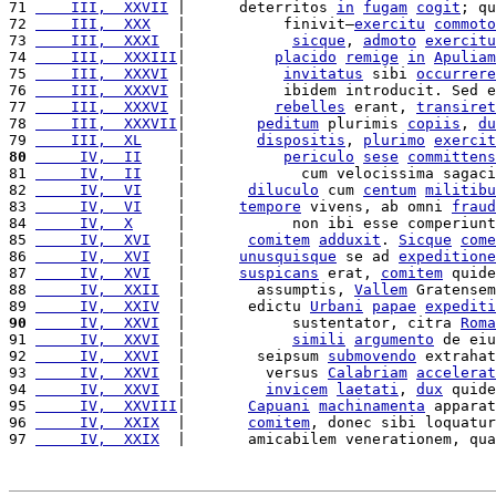
71 
    III,  XXVII
 |      deterritos 
in
fugam
cogit
; qu
72 
    III,  XXX
   |           finivit—
exercitu
commoto
73 
    III,  XXXI
  |            
sicque
, 
admoto
exercitu
74 
    III,  XXXIII
|          
placido
remige
in
Apuliam
75 
    III,  XXXVI
 |           
invitatus
 sibi 
occurrere
76 
    III,  XXXVI
 |           ibidem introducit. Sed e
77 
    III,  XXXVI
 |          
rebelles
 erant, 
transiret
78 
    III,  XXXVII
|        
peditum
 plurimis 
copiis
, 
du
79 
    III,  XL
    |        
dispositis
, 
plurimo
exercit
80
     IV,  II
    |           
periculo
sese
committens
81 
     IV,  II
    |             cum velocissima sagaci
82 
     IV,  VI
    |       
diluculo
 cum 
centum
militibu
83 
     IV,  VI
    |      
tempore
 vivens, ab omni 
fraud
84 
     IV,  X
     |            non ibi esse comperiunt
85 
     IV,  XVI
   |       
comitem
adduxit
. 
Sicque
come
86 
     IV,  XVI
   |      
unusquisque
 se ad 
expeditione
87 
     IV,  XVI
   |      
suspicans
 erat, 
comitem
 quide
88 
     IV,  XXII
  |        assumptis, 
Vallem
 Gratensem
89 
     IV,  XXIV
  |       edictu 
Urbani
papae
expediti
90
     IV,  XXVI
  |            sustentator, citra 
Roma
91 
     IV,  XXVI
  |            
simili
argumento
 de eiu
92 
     IV,  XXVI
  |        seipsum 
submovendo
 extrahat
93 
     IV,  XXVI
  |         versus 
Calabriam
accelerat
94 
     IV,  XXVI
  |         
invicem
laetati
, 
dux
 quide
95 
     IV,  XXVIII
|       
Capuani
machinamenta
 apparat
96 
     IV,  XXIX
  |       
comitem
, donec sibi loquatur
97 
     IV,  XXIX
  |       amicabilem venerationem, qua