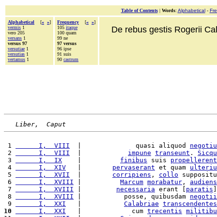
Table of Contents
|
Words
:
Alphabetical
-
Fr
Alphabetical
[
«
»
]
Frequency
[
«
»
]
vermis
1
105
itaque
De rebus gestis Rogerii Cala
vero 205
100 quam
versans
1
99 ne
versus 97
97 versus
versutiae
1
96 ipse
versutias
1
91 suis
vertamus
1
90
castrum
Liber,  Caput
 1 
      I,  VIII
  |              quasi aliquod 
negotiu
 2 
      I,  VIII
  |            
impune
transeunt
. 
Sicqu
 3 
      I,  IX
    |          
finibus
 suis 
propellerent
 4 
      I,  XIV
   |        
pervaserant
 et quam 
ulteriu
 5 
      I,  XVII
  |        
corripiens
, 
collo
 suppositu
 6 
      I,  XVIII
 |          
Marcum
morabatur
, 
audiens
 7 
      I,  XVIII
 |         
necessaria
 erant [
paratis
]
 8 
      I,  XVIII
 |           posse, quibusdam 
negotii
 9 
      I,  XXI
   |           
Calabriae
transcendentes
10
      I,  XXI
   |             cum 
trecentis
militibu