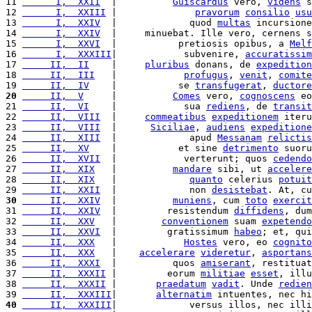
11 
      I,  XXII
  |          
Guiscardus
 vero, 
videns
 s
12 
      I,  XXIII
 |              
pravorum
consilio
usu
13 
      I,  XXIV
  |             quod 
multas
 incursione
14 
      I,  XXIV
  |     minuebat. Ille vero, cernens s
15 
      I,  XXVI
  |           pretiosis opibus, a 
Melf
16 
      I,  XXXIII
|            subvenire, 
accuratissim
17 
     II,  II
    |     
pluribus
 donans, de 
expedition
18 
     II,  III
   |            
profugus
, 
venit
, 
comite
19 
     II,  IV
    |           se 
transfugerat
, 
ductore
20
     II,  V
     |          
Comes
 vero, 
cognoscens
 eo
21 
     II,  VI
    |            sua 
rediens
, de 
transit
22 
     II,  VIII
  |     
commeatibus
expeditionem
 iteru
23 
     II,  VIII
  |      
Siciliae
, 
audiens
expeditione
24 
     II,  XIII
  |             apud 
Messanam
relictis
25 
     II,  XV
    |           et sine 
detrimento
 suoru
26 
     II,  XVII
  |            verterunt; quos 
cedendo
27 
     II,  XIX
   |          
mandare
 sibi, ut 
accelere
28 
     II,  XIX
   |             
quanto
 celerius 
potuit
29 
     II,  XXII
  |             non 
desistebat
. At, cu
30
     II,  XXIV
  |          
muniens
, cum 
toto
exercit
31 
     II,  XXIV
  |         resistendum 
diffidens
, dum
32 
     II,  XXV
   |        
conventionem
 suam 
expetendo
33 
     II,  XXVI
  |         gratissimum 
habeo
; et, qui
34 
     II,  XXX
   |            
Hostes
 vero, eo 
cognito
35 
     II,  XXX
   |    
accelerare
videretur
, 
asportans
36 
     II,  XXXI
  |          quos 
amiserant
, restituat
37 
     II,  XXXII
 |         eorum 
militiae
esset
, illu
38 
     II,  XXXII
 |       
praedatum
vadit
. Unde 
redien
39 
     II,  XXXIII
|       
alternatim
 intuentes, nec hi
40
     II,  XXXIII
|             versus illos, nec illi