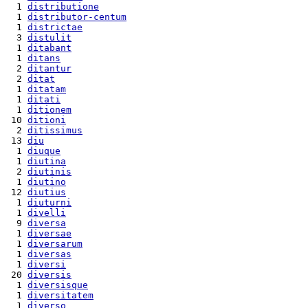
  1 
distributione
  1 
distributor-centum
  1 
districtae
  3 
distulit
  1 
ditabant
  1 
ditans
  2 
ditantur
  2 
ditat
  1 
ditatam
  1 
ditati
  1 
ditionem
 10 
ditioni
  2 
ditissimus
 13 
diu
  1 
diuque
  1 
diutina
  2 
diutinis
  1 
diutino
 12 
diutius
  1 
diuturni
  1 
divelli
  9 
diversa
  1 
diversae
  1 
diversarum
  1 
diversas
  1 
diversi
 20 
diversis
  1 
diversisque
  1 
diversitatem
  1 
diverso