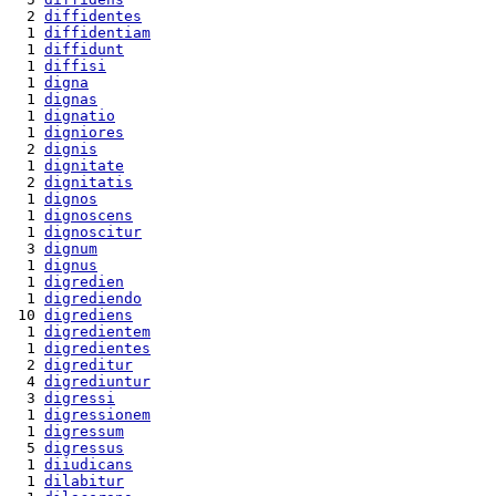
  2 
diffidentes
  1 
diffidentiam
  1 
diffidunt
  1 
diffisi
  1 
digna
  1 
dignas
  1 
dignatio
  1 
digniores
  2 
dignis
  1 
dignitate
  2 
dignitatis
  1 
dignos
  1 
dignoscens
  1 
dignoscitur
  3 
dignum
  1 
dignus
  1 
digredien
  1 
digrediendo
 10 
digrediens
  1 
digredientem
  1 
digredientes
  2 
digreditur
  4 
digrediuntur
  3 
digressi
  1 
digressionem
  1 
digressum
  5 
digressus
  1 
diiudicans
  1 
dilabitur