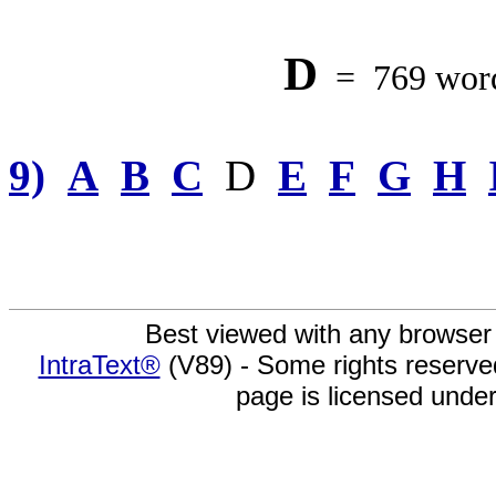
D
= 769 words
9)
A
B
C
D
E
F
G
H
Best viewed with any browser
IntraText®
(V89) - Some rights reserv
page is licensed unde