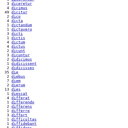
  3 
diceretur
  4 
dicimus
 49 
dicitur
  2 
dico
  4 
dicta
  1 
dictandum
  1 
dictavero
  3 
dicti
  1 
dictis
  4 
dictum
  4 
dictus
  2 
dicunt
  3 
dicuntur
  2 
didicimus
  1 
didicissent
  2 
didicisses
 35 
die
  2 
diebus
  7 
diem
  2 
dierum
 13 
dies
  1 
diescat
  4 
differat
  1 
differendo
  2 
differens
  1 
differre
  3 
differt
  1 
difficultas
  1 
diffidebant
  5 
diffidens