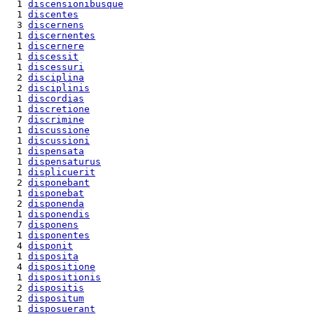
  1 
discensionibusque
  1 
discentes
  3 
discernens
  1 
discernentes
  1 
discernere
  1 
discessit
  1 
discessuri
  2 
disciplina
  2 
disciplinis
  1 
discordias
  1 
discretione
  7 
discrimine
  1 
discussione
  1 
discussioni
  1 
dispensata
  1 
dispensaturus
  1 
displicuerit
  2 
disponebant
  1 
disponebat
  2 
disponenda
  1 
disponendis
  7 
disponens
  1 
disponentes
  4 
disponit
  1 
disposita
  4 
dispositione
  1 
dispositionis
  2 
dispositis
  2 
dispositum
  1 
disposuerant