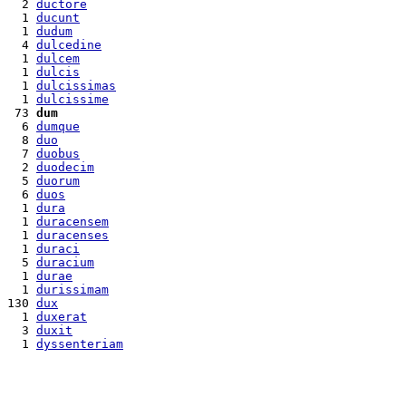
  2 
ductore
  1 
ducunt
  1 
dudum
  4 
dulcedine
  1 
dulcem
  1 
dulcis
  1 
dulcissimas
  1 
dulcissime
 73 
dum
  6 
dumque
  8 
duo
  7 
duobus
  2 
duodecim
  5 
duorum
  6 
duos
  1 
dura
  1 
duracensem
  1 
duracenses
  1 
duraci
  5 
duracium
  1 
durae
  1 
durissimam
130 
dux
  1 
duxerat
  3 
duxit
  1 
dyssenteriam