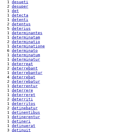
  1 
desueti
  2 
desuper
  1 
det
  1 
detecta
  1 
detenti
  2 
detentus
  5 
deterius
  1 
determinantes
  1 
determinatam
  2 
determinatio
  1 
determinatione
  6 
determinato
  1 
determinatum
  1 
determinatur
  1 
deterreat
  2 
deterrebant
  1 
deterrebantur
  4 
deterrebat
  2 
deterrebatur
  1 
deterrentur
  1 
deterrere
  1 
deterreret
  2 
deterriti
  1 
deterritos
  2 
detinebatur
  1 
detinentibus
  1 
detinerentur
  1 
detineri
  1 
detinuerat
  3 
detinuit