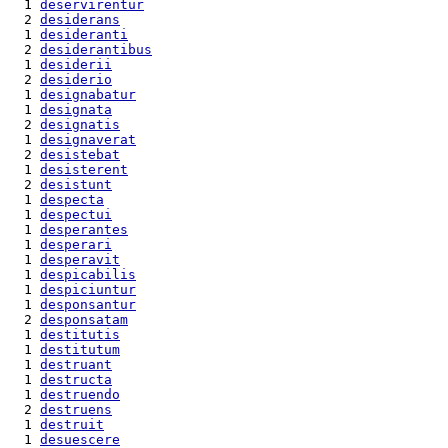
  1 
deservirentur
  2 
desiderans
  1 
desideranti
  2 
desiderantibus
  1 
desiderii
  2 
desiderio
  1 
designabatur
  1 
designata
  2 
designatis
  1 
designaverat
  2 
desistebat
  1 
desisterent
  2 
desistunt
  1 
despecta
  1 
despectui
  1 
desperantes
  1 
desperari
  1 
desperavit
  1 
despicabilis
  1 
despiciuntur
  1 
desponsantur
  2 
desponsatam
  1 
destitutis
  1 
destitutum
  1 
destruant
  1 
destructa
  1 
destruendo
  2 
destruens
  1 
destruit
  1 
desuescere