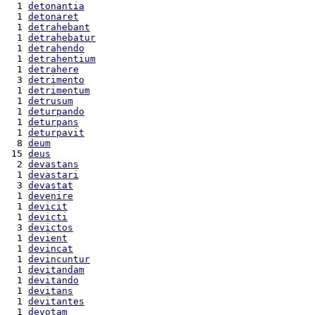
  1 
detonantia
  1 
detonaret
  1 
detrahebant
  1 
detrahebatur
  1 
detrahendo
  1 
detrahentium
  1 
detrahere
  3 
detrimento
  1 
detrimentum
  1 
detrusum
  1 
deturpando
  1 
deturpans
  1 
deturpavit
  8 
deum
 15 
deus
  2 
devastans
  1 
devastari
  3 
devastat
  1 
devenire
  1 
devicit
  1 
devicti
  3 
devictos
  1 
devient
  1 
devincat
  1 
devincuntur
  1 
devitandam
  1 
devitando
  1 
devitans
  1 
devitantes
  1 
devotam