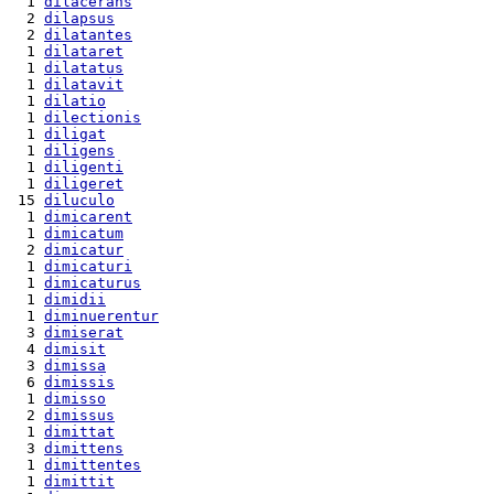
  1 
dilacerans
  2 
dilapsus
  2 
dilatantes
  1 
dilataret
  1 
dilatatus
  1 
dilatavit
  1 
dilatio
  1 
dilectionis
  1 
diligat
  1 
diligens
  1 
diligenti
  1 
diligeret
 15 
diluculo
  1 
dimicarent
  1 
dimicatum
  2 
dimicatur
  1 
dimicaturi
  1 
dimicaturus
  1 
dimidii
  1 
diminuerentur
  3 
dimiserat
  4 
dimisit
  3 
dimissa
  6 
dimissis
  1 
dimisso
  2 
dimissus
  1 
dimittat
  3 
dimittens
  1 
dimittentes
  1 
dimittit