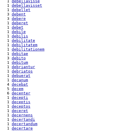
  1 
debellavisse
  1 
debellavisset
  1 
debellet
  3 
debent
  3 
debere
  1 
deberet
  1 
debet
  1 
debile
  1 
debilis
  1 
debilitate
  1 
debilitatem
  1 
debilitationem
  1 
debitae
  3 
debito
  1 
debitum
  1 
debriantur
  1 
debriatos
  1 
debuerat
  1 
decanum
  4 
decebat
  5 
decem
  6 
decenter
  1 
decepti
  1 
deceptis
  1 
deceptos
  1 
deceret
  1 
decernens
  1 
decertandi
  1 
decertandum
  1 
decertare