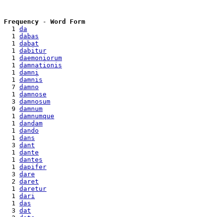
Frequency
 - 
Word Form
  1 
da
  1 
dabas
  1 
dabat
  1 
dabitur
  1 
daemoniorum
  1 
damnationis
  1 
damni
  1 
damnis
  7 
damno
  1 
damnose
  3 
damnosum
  9 
damnum
  1 
damnumque
  1 
dandam
  1 
dando
  1 
dans
  3 
dant
  1 
dante
  1 
dantes
  1 
dapifer
  3 
dare
  2 
daret
  1 
daretur
  1 
dari
  1 
das
  3 
dat