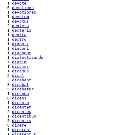
  1 
devote
  6 
devotione
  1 
devotiores
  1 
devotum
  1 
devotus
  2 
dextera
  1 
dexteris
  1 
dextra
  1 
dextro
  1 
diaboli
  1 
diaconi
  1 
diaconum
  1 
dialectizando
  7 
diatim
  1 
dicamur
  1 
dicamus
  2 
dicat
  3 
dicebant
  3 
dicebat
  5 
dicebatur
  1 
dicenda
  8 
dicens
  1 
dicente
  1 
dicentem
  2 
dicentes
  1 
dicentibus
  3 
dicentis
  8 
dicere
  1 
dicerent
  1 
dicerentur