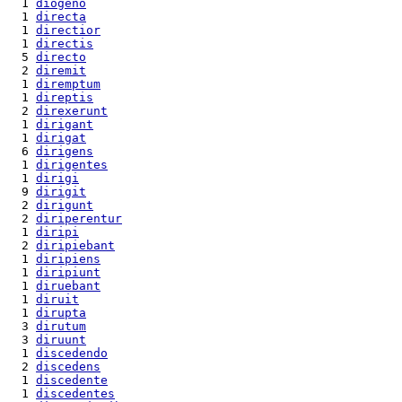
  1 
diogeno
  1 
directa
  1 
directior
  1 
directis
  5 
directo
  2 
diremit
  1 
diremptum
  1 
direptis
  2 
direxerunt
  1 
dirigant
  1 
dirigat
  6 
dirigens
  1 
dirigentes
  1 
dirigi
  9 
dirigit
  2 
dirigunt
  2 
diriperentur
  1 
diripi
  2 
diripiebant
  1 
diripiens
  1 
diripiunt
  1 
diruebant
  1 
diruit
  1 
dirupta
  3 
dirutum
  3 
diruunt
  1 
discedendo
  2 
discedens
  1 
discedente
  1 
discedentes