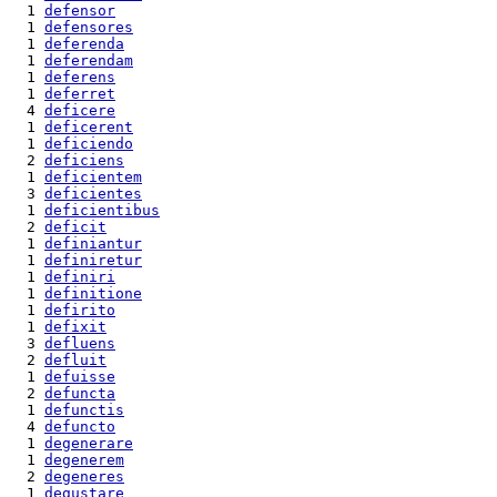
  1 
defensor
  1 
defensores
  1 
deferenda
  1 
deferendam
  1 
deferens
  1 
deferret
  4 
deficere
  1 
deficerent
  1 
deficiendo
  2 
deficiens
  1 
deficientem
  3 
deficientes
  1 
deficientibus
  2 
deficit
  1 
definiantur
  1 
definiretur
  1 
definiri
  1 
definitione
  1 
defirito
  1 
defixit
  3 
defluens
  2 
defluit
  1 
defuisse
  2 
defuncta
  1 
defunctis
  4 
defuncto
  1 
degenerare
  1 
degenerem
  2 
degeneres
  1 
degustare