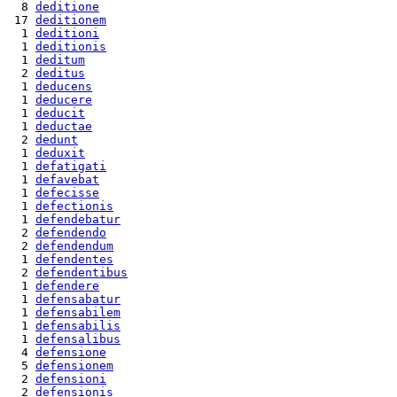
  8 
deditione
 17 
deditionem
  1 
deditioni
  1 
deditionis
  1 
deditum
  2 
deditus
  1 
deducens
  1 
deducere
  1 
deducit
  1 
deductae
  2 
dedunt
  1 
deduxit
  1 
defatigati
  1 
defavebat
  1 
defecisse
  1 
defectionis
  1 
defendebatur
  2 
defendendo
  2 
defendendum
  1 
defendentes
  2 
defendentibus
  1 
defendere
  1 
defensabatur
  1 
defensabilem
  1 
defensabilis
  1 
defensalibus
  4 
defensione
  5 
defensionem
  2 
defensioni
  2 
defensionis