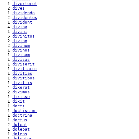
  1 
diverteret
  2 
dives
  1 
dividenda
  2 
dividentes
  1 
dividunt
  4 
divina
  1 
divini
  6 
divinitus
  2 
divino
  2 
divinum
  1 
divinus
  1 
divisam
  1 
divisas
  1 
diviserit
  1 
divitiarum
  1 
divitias
  1 
divitibus
  1 
divitiis
  4 
dixerat
  2 
diximus
  1 
dixisse
  1 
dixit
  1 
docti
  1 
doctissimi
  1 
doctrina
  1 
doctus
  2 
doleat
  1 
dolebat
  1 
dolens
  1 
dolentes