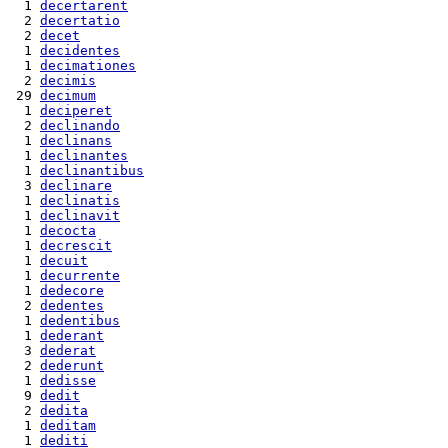
  1 
decertarent
  2 
decertatio
  2 
decet
  1 
decidentes
  1 
decimationes
  2 
decimis
 29 
decimum
  1 
deciperet
  2 
declinando
  1 
declinans
  1 
declinantes
  1 
declinantibus
  3 
declinare
  1 
declinatis
  1 
declinavit
  1 
decocta
  1 
decrescit
  1 
decuit
  1 
decurrente
  1 
dedecore
  2 
dedentes
  1 
dedentibus
  1 
dederant
  3 
dederat
  2 
dederunt
  1 
dedisse
  9 
dedit
  2 
dedita
  1 
deditam
  1 
dediti