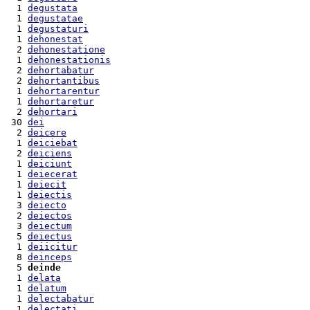
  1 
degustata
  1 
degustatae
  1 
degustaturi
  1 
dehonestat
  2 
dehonestatione
  1 
dehonestationis
  2 
dehortabatur
  2 
dehortantibus
  1 
dehortarentur
  1 
dehortaretur
  2 
dehortari
 30 
dei
  2 
deicere
  1 
deiciebat
  2 
deiciens
  1 
deiciunt
  1 
deiecerat
  1 
deiecit
  1 
deiectis
  3 
deiecto
  2 
deiectos
  3 
deiectum
  5 
deiectus
  1 
deiicitur
  8 
deinceps
  5 
deinde
  1 
delata
  1 
delatum
  1 
delectabatur
  1 
delectati