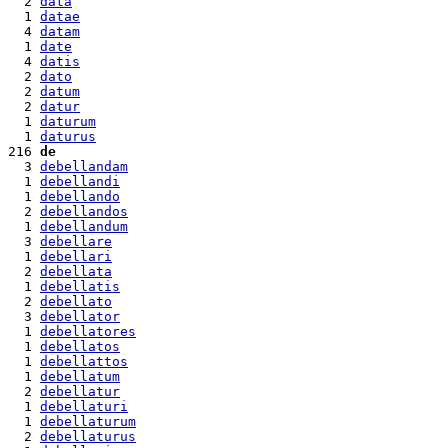
  2 
data
  1 
datae
  4 
datam
  1 
date
  4 
datis
  2 
dato
  2 
datum
  2 
datur
  1 
daturum
  1 
daturus
216 
de
  3 
debellandam
  1 
debellandi
  1 
debellando
  2 
debellandos
  1 
debellandum
  3 
debellare
  1 
debellari
  2 
debellata
  1 
debellatis
  2 
debellato
  3 
debellator
  1 
debellatores
  1 
debellatos
  1 
debellattos
  1 
debellatum
  2 
debellatur
  1 
debellaturi
  1 
debellaturum
  2 
debellaturus