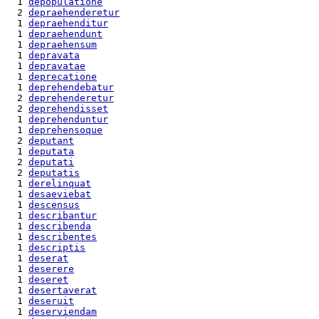
  1 
depopulatione
  2 
depraehenderetur
  1 
depraehenditur
  1 
depraehendunt
  1 
depraehensum
  1 
depravata
  1 
depravatae
  1 
deprecatione
  1 
deprehendebatur
  2 
deprehenderetur
  2 
deprehendisset
  1 
deprehenduntur
  1 
deprehensoque
  2 
deputant
  1 
deputata
  2 
deputati
  2 
deputatis
  1 
derelinquat
  1 
desaeviebat
  1 
descensus
  1 
describantur
  1 
describenda
  1 
describentes
  1 
descriptis
  1 
deserat
  1 
deserere
  1 
deseret
  1 
desertaverat
  1 
deseruit
  1 
deserviendam