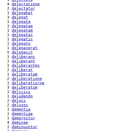
  4 
delectatione
  2 
delectatur
  1 
delegabat
  3 
delegat
  1 
delegata
  1 
delegatae
  1 
delegatam
  1 
delegatas
  1 
delegatis
  1 
delegato
  1 
delegaverat
  5 
delegavit
  1 
deliberans
  1 
deliberant
  1 
deliberantes
  2 
deliberat
  1 
deliberatam
  2 
deliberatione
  1 
deliberatiorne
  3 
deliberatum
  1 
deliciis
  1 
deludendo
  2 
delusi
  2 
delusos
  1 
dementia
  1 
dementiae
  1 
demergitur
  4 
deminae
  1 
deminuuntur