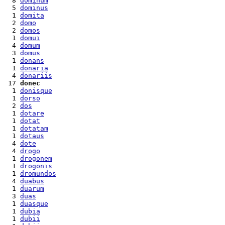
  8 
dominum
  5 
dominus
  1 
domita
  2 
domo
  2 
domos
  1 
domui
  4 
domum
  3 
domus
  1 
donans
  1 
donaria
  4 
donariis
 17 
donec
  1 
donisque
  1 
dorso
  2 
dos
  1 
dotare
  1 
dotat
  1 
dotatam
  1 
dotaus
  4 
dote
  4 
drogo
  1 
drogonem
  1 
drogonis
  1 
dromundos
  4 
duabus
  1 
duarum
  3 
duas
  1 
duasque
  1 
dubia
  1 
dubii