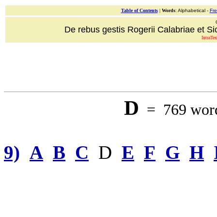
Table of Contents
|
Words
: Alphabetical -
Fr
De rebus gestis Rogerii Calabriae et Sici
IntraTex
D
= 769 words
9)
A
B
C
D
E
F
G
H