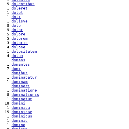
  5 
dolentibus
  1 
doleret
  1 
dolet
  1 
doli
  1 
dolisve
  8 
dolo
  9 
dolor
  5 
dolore
  5 
dolorem
  3 
doloris
  4 
dolose
  1 
dolositatem
  4 
dolum
  1 
domans
  1 
domantes
  7 
domi
  1 
domibus
  1 
dominabatur
  1 
dominam
  1 
dominari
  1 
dominatione
  8 
dominationis
  1 
dominatum
 18 
domini
  1 
dominica
 15 
dominicae
  1 
dominicus
  1 
dominio
  1 
domino