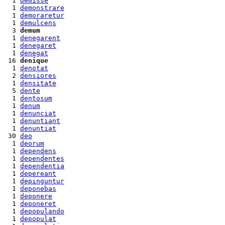
  1 
demisse
  1 
demonstrare
  1 
demoraretur
  1 
demulcens
  3 
demum
  1 
denegarent
  1 
denegaret
  1 
denegat
 16 
denique
  1 
denotat
  2 
densiores
  1 
densitate
  5 
dente
  1 
dentosum
  1 
denum
  1 
denunciat
  1 
denuntiant
  1 
denuntiat
 30 
deo
  1 
deorum
  1 
dependens
  1 
dependentes
  1 
dependentia
  1 
depereant
  1 
depinguntur
  1 
deponebas
  1 
deponere
  1 
deponeret
  1 
depopulando
  1 
depopulat