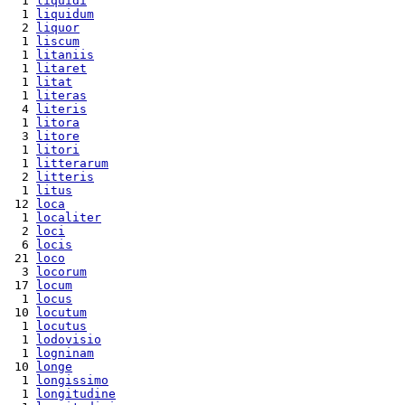
  1 
liquidi
  1 
liquidum
  2 
liquor
  1 
liscum
  1 
litaniis
  1 
litaret
  1 
litat
  1 
literas
  4 
literis
  1 
litora
  3 
litore
  1 
litori
  1 
litterarum
  2 
litteris
  1 
litus
 12 
loca
  1 
localiter
  2 
loci
  6 
locis
 21 
loco
  3 
locorum
 17 
locum
  1 
locus
 10 
locutum
  1 
locutus
  1 
lodovisio
  1 
logninam
 10 
longe
  1 
longissimo
  1 
longitudine