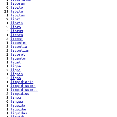
  1 
liberum
  6 
libito
 21 
libitu
  1 
libitum
  9 
libri
  1 
libris
  5 
libro
  2 
librum
  1 
licata
  3 
liceat
  1 
licenter
  3 
licentia
  2 
licentiam
  2 
liceret
  1 
ligantur
  1 
ligat
  1 
ligna
  2 
ligni
  1 
lignis
  3 
ligno
  1 
limpidioris
  1 
limpidissimo
  1 
limpidissimus
  2 
limpidius
  3 
linea
  6 
lingua
  1 
liquida
  1 
liquidam
  1 
liquidas