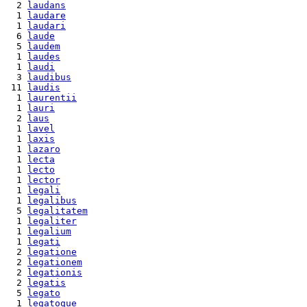
  2 
laudans
  1 
laudare
  1 
laudari
  6 
laude
  5 
laudem
  1 
laudes
  1 
laudi
  3 
laudibus
 11 
laudis
  1 
laurentii
  1 
lauri
  2 
laus
  1 
lavel
  1 
laxis
  1 
lazaro
  1 
lecta
  1 
lecto
  1 
lector
  1 
legali
  1 
legalibus
  5 
legalitatem
  1 
legaliter
  1 
legalium
  1 
legati
  2 
legatione
  2 
legationem
  2 
legationis
  2 
legatis
  5 
legato
  1 
legatoque