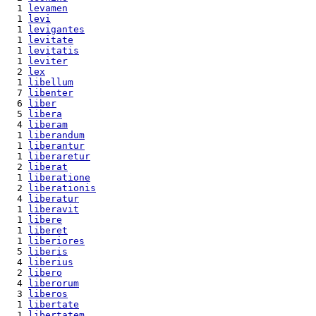
  1 
levamen
  1 
levi
  1 
levigantes
  1 
levitate
  1 
levitatis
  1 
leviter
  2 
lex
  1 
libellum
  7 
libenter
  6 
liber
  5 
libera
  4 
liberam
  1 
liberandum
  1 
liberantur
  1 
liberaretur
  2 
liberat
  1 
liberatione
  2 
liberationis
  4 
liberatur
  1 
liberavit
  1 
libere
  1 
liberet
  1 
liberiores
  5 
liberis
  4 
liberius
  2 
libero
  4 
liberorum
  3 
liberos
  1 
libertate
  1 
libertatem