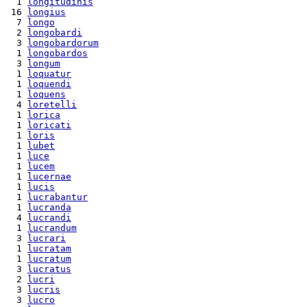
  1 
longitudinis
 16 
longius
  7 
longo
  2 
longobardi
  3 
longobardorum
  1 
longobardos
  3 
longum
  1 
loquatur
  1 
loquendi
  1 
loquens
  4 
loretelli
  1 
lorica
  1 
loricati
  1 
loris
  1 
lubet
  1 
luce
  1 
lucem
  1 
lucernae
  1 
lucis
  1 
lucrabantur
  1 
lucranda
  4 
lucrandi
  1 
lucrandum
  3 
lucrari
  1 
lucratam
  1 
lucratum
  3 
lucratus
  2 
lucri
  3 
lucris
  3 
lucro