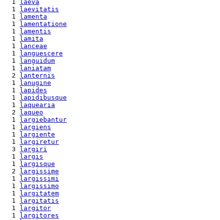
  1 
laeva
  1 
laevitatis
  1 
lamenta
  1 
lamentatione
  1 
lamentis
  1 
lamita
  1 
lanceae
  1 
languescere
  1 
languidum
  1 
laniatam
  2 
lanternis
  1 
lanugine
  1 
lapides
  1 
lapidibusque
  1 
laquearia
  2 
laqueo
  1 
largiebantur
  1 
largiens
  1 
largiente
  1 
largiretur
  3 
largiri
  1 
largis
  1 
largisque
  2 
largissime
  1 
largissimi
  1 
largissimo
  1 
largitatem
  1 
largitatis
  1 
largitor
  1 
largitores