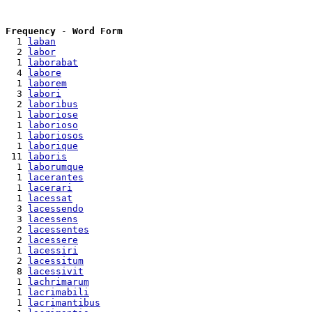
Frequency
 - 
Word Form
  1 
laban
  2 
labor
  1 
laborabat
  4 
labore
  1 
laborem
  3 
labori
  2 
laboribus
  1 
laboriose
  1 
laborioso
  1 
laboriosos
  1 
laborique
 11 
laboris
  1 
laborumque
  1 
lacerantes
  1 
lacerari
  1 
lacessat
  3 
lacessendo
  3 
lacessens
  2 
lacessentes
  2 
lacessere
  1 
lacessiri
  2 
lacessitum
  8 
lacessivit
  1 
lachrimarum
  1 
lacrimabili
  1 
lacrimantibus