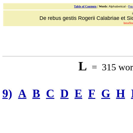
Table of Contents
|
Words
: Alphabetical -
Fr
De rebus gestis Rogerii Calabriae et Sici
IntraTex
L
= 315 word
9)
A
B
C
D
E
F
G
H