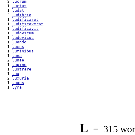
  3 
lucrum
  1 
luctus
  1 
ludat
  3 
ludibrio
  1 
ludificaret
  1 
ludificaverat
  1 
ludificavit
  1 
ludovicum
  1 
ludovicus
  1 
luendo
  1 
luens
  1 
luminibus
  1 
luna
  2 
lunae
  1 
lupino
  1 
lustrare
  1 
lux
  2 
luxuria
  1 
luxus
  1 
lyra
L
= 315 word