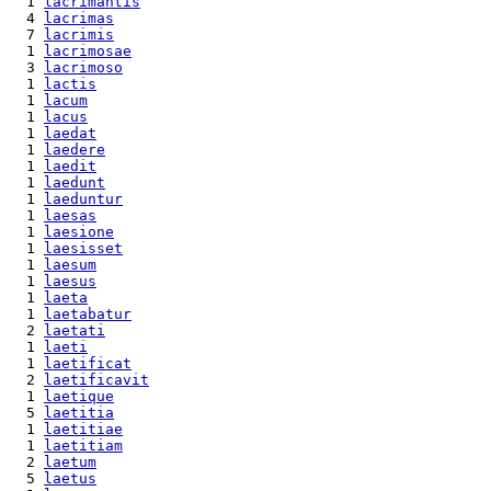
  1 
lacrimantis
  4 
lacrimas
  7 
lacrimis
  1 
lacrimosae
  3 
lacrimoso
  1 
lactis
  1 
lacum
  1 
lacus
  1 
laedat
  1 
laedere
  1 
laedit
  1 
laedunt
  1 
laeduntur
  1 
laesas
  1 
laesione
  1 
laesisset
  1 
laesum
  1 
laesus
  1 
laeta
  1 
laetabatur
  2 
laetati
  1 
laeti
  1 
laetificat
  2 
laetificavit
  1 
laetique
  5 
laetitia
  1 
laetitiae
  1 
laetitiam
  2 
laetum
  5 
laetus