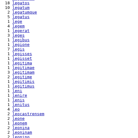
 18 
legatos
 10 
legatum
  2 
legatumque
  5 
legatus
  1 
lege
  4 
legem
  1 
legerat
  3 
leges
  1 
legibus
  1 
legione
  7 
legis
  1 
legisses
  1 
legisset
  1 
legitima
  1 
legitimae
  3 
legitimam
  2 
legitime
  1 
legitimis
  1 
legitimus
  1 
leni
  1 
lenire
  1 
lenis
  1 
lenitus
  4 
leo
  2 
leocastrensem
  2 
leone
  1 
leonem
  2 
leonina
  2 
leoninam
  2 
leonino