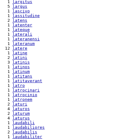
  1 
largitus
  5 
largus
  1 
lascivo
  1 
lassitudine
  2 
latens
  1 
latenter
  1 
lateque
  1 
laterali
  1 
lateranensi
  1 
lateranum
 12 
latere
  1 
latine
  2 
latini
  3 
latinis
  1 
latinos
  1 
latinum
  1 
latitans
  1 
latitaverant
  1 
latro
  1 
latrocinari
  1 
latrocinio
  1 
latronem
  2 
laturi
  4 
laturos
  2 
laturum
  4 
laturus
  1 
laudabili
  1 
laudabiliores
  2 
laudabilis
  1 
laudabiliter