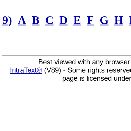
9)
A
B
C
D
E
F
G
H
Best viewed with any browser
IntraText®
(V89) - Some rights reserv
page is licensed unde