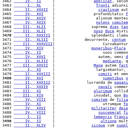
3462 
     IV,  II
     |                 
applicat
, secun
3463 
      I,  XL
     |                  
fronti
 adiunxi
3464 
     II,  XXXII
  |                   
crastinum
 aut
3465 
     IV,  XVI
    |                 profunditatis 
f
3466 
     IV,  XXIV
   |                  alionum mentes
3467 
     IV,  XXIX
   |                  
nolens
comitem
3468 
    III,  XLII
   |                suprema 
dies
tan
3469 
    III,  XLII
   |                 
novo
duce
 mixti
3470
     II,  XXXIII
 |                splendenti clamu
3471 
     II,  XLIII
  |             decurrente, 
centum
3472 
    III,  XXXVIII
|                     Curvabantur
3473 
     IV,  XIX
    |                
muneribus
~
Plura
3474 
     IV,  II
     |                     suos common
3475 
     IV,  XXVI
   |                   autem, omni 
d
3476 
     II,  XLIII
  |                     
mediante
, q
3477 
    III,  XXVII
  |                 
Mane
 autem 
fact
3478 
      I,  XI
     |                  largiebantur, 
3479 
     II,  XXXIII
 |                   
comiti
 et omn
3480
     IV,  XVI
    |                     
sumptibus
n
3481 
     II,  XXXIII
 |              lucranda de 
pagani
3482 
     II,  XXXIV
  |                   
navali
 commer
3483 
    III,  XI
     |                 
plurimum
 collid
3484 
    III,  XIV
    |                 insudat, quo 
By
3485 
     IV,  VIII
   |                
comitem
 de 
filia
3486 
     IV,  XI
     |                     utrumque 
fo
3487 
     IV,  XXVI
   |                
militariter
deie
3488 
     IV,  VIII
   |                   
susceperat
fi
3489 
      I,  II
     |                 
temporis
Franci
3490
     IV,  II
     |                    
ultione
 mult
3491 
     II,  XLIV
   |                
sicque
 cum 
suppl