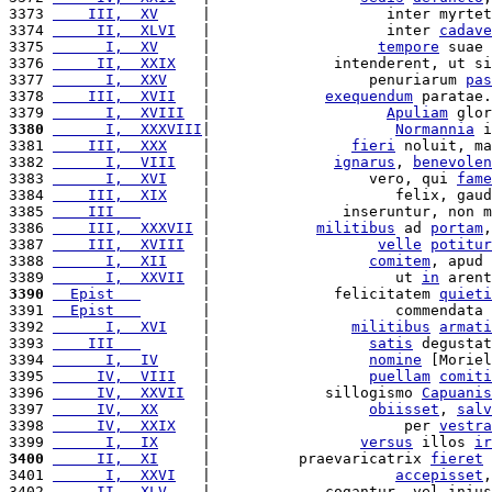
3373 
    III,  XV
     |                    inter myrtet
3374 
     II,  XLVI
   |                    inter 
cadave
3375 
      I,  XV
     |                   
tempore
 suae 
3376 
     II,  XXIX
   |              intenderent, ut si
3377 
      I,  XXV
    |                  penuriarum 
pas
3378 
    III,  XVII
   |             
exequendum
 paratae.
3379 
      I,  XVIII
  |                    
Apuliam
 glor
3380
      I,  XXXVIII
|                     
Normannia
 i
3381 
    III,  XXX
    |                
fieri
 noluit, ma
3382 
      I,  VIII
   |              
ignarus
, 
benevolen
3383 
      I,  XVI
    |                  vero, qui 
fame
3384 
    III,  XIX
    |                     felix, gaud
3385 
    III   
       |               inseruntur, non m
3386 
    III,  XXXVII
 |            
militibus
 ad 
portam
,
3387 
    III,  XVIII
  |                   
velle
potitur
3388 
      I,  XII
    |                  
comitem
, apud 
3389 
      I,  XXVII
  |                     ut 
in
 arent
3390
  Epist   
       |              felicitatem 
quieti
3391 
  Epist   
       |                     commendata 
3392 
      I,  XVI
    |                
militibus
armati
3393 
    III   
       |                  
satis
 degustat
3394 
      I,  IV
     |                  
nomine
 [Moriel
3395 
     IV,  VIII
   |                  
puellam
comiti
3396 
     IV,  XXVII
  |             sillogismo 
Capuanis
3397 
     IV,  XX
     |                  
obiisset
, 
salv
3398 
     IV,  XXIX
   |                      per 
vestra
3399 
      I,  IX
     |                 
versus
 illos 
ir
3400
     II,  XI
     |          praevaricatrix 
fieret
 
3401 
      I,  XXVI
   |                     
accepisset
,
3402 
     II,  XLV
    |             cogantur, vel inius