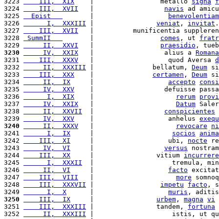
3223 
    III,  XIX
    |                 metallo 
signa
f
3224 
    III,  XVII
   |                  
navis
 ad amicu
3225 
  Epist   
       |                   
benevolentiam
3226 
      I,  XXXIII
 |                
veniat
, 
invitat
.
3227 
    III,  XVII
   |          munificentia suppleren
3228 
 SummII   
       |                 
comes
, ut 
fratr
3229 
     II,  XXVI
   |                 
praesidio
, tueb
3230
     IV,  XXIX
   |                  alius a 
Romana
3231 
    III,  XXXV
   |                   quod Aversa 
d
3232 
     II,  XXXIII
 |               bellatum, 
Deum
 si
3233 
    III,  XXX
    |               
certamen
, 
Deum
 si
3234 
     II,  IX
     |                   
accepto
consi
3235 
     IV,  XXV
    |                  defuisse passa
3236 
      I,  XIX
    |                     
rerum
provi
3237 
     IV,  XXIX
   |                     
Datum
 Saler
3238 
     II,  XXVII
  |                  
conspicientes
 
3239 
     IV,  XXV
    |                   anhelus 
exequ
3240
     II,  XXXV
   |                     
revocare
ni
3241 
      I,  IX
     |                    
socios
anima
3242 
    III,  XI
     |                   ubi, 
nocte
 re
3243 
     IV,  VI
     |                  
versus
 nostram
3244 
    III,  XX
     |                vitium 
incurrere
3245 
      I,  XXXII
  |                    tremula, min
3246 
     II,  VI
     |                   
facto
 excitat
3247 
    III,  VIII
   |                     
more
 somnoq
3248 
    III,  XXXVII
 |                 
impetu
facto
, s
3249 
      I,  X
      |                   
muris
, aditis
3250
    III,  IX
     |                
urbem
, 
magna
vi
3251 
    III,  XXXIII
 |                tandem, 
fortuna
3252 
     II,  XXXIII
 |                    istis, ut qu