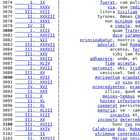
3074 
      I,  IX
     |                
fuerat
, cum pulc
3075 
     II,  XXXV
   |                   
via
, qua 
redi
3076 
    III,  VIII
   |                litora 
Siciliae
 
3077 
     II,  XXXIII
 |               tyrones. Omnes 
Ch
3078 
      I,  XXVI
   |                  non 
minimum
ga
3079 
     IV,  II
     |                    a 
comite
, qu
3080
      I,  XIII
   |                     quae 
frater
3081 
     II,  XXVIII
 |                     
duce
iurame
3082 
      I,  VII
    |        
principabatur
, nostris 
i
3083 
    III,  XXXVII
 |               
advolat
. Sed 
Roma
3084 
    III,  XXXVII
 |                    accensa, 
fer
3085 
    III,  XXV
    |                     sibi iam fo
3086 
      I,  XXIII
  |            
adhaerere
: unde, et 
3087 
     II,  XLIV
   |                  
fide
accepta
, 
3088 
      I,  XVIII
  |             
pervenit
, ubi, 
trid
3089 
    III,  XV
     |                cessisset. Sed c
3090
     II,  XVII
   |              
Agrigentum
praedat
3091 
     II,  XXVII
  |                      
in
visu
pr
3092 
     IV,  XVI
    |             
progredientes
, 
prae
3093 
     II,  XXX
    |                  illius, quod a
3094 
    III,  X
      |                 
messes
—
tempus
 e
3095 
     II,  XL
     |                
hostes
infestare
3096 
     II,  XL
     |               
coeperat
 persiste
3097 
     II,  XLIII
  |               
penuria
; se - iam
3098 
    III,  VIII
   |                    
incautos
 et,
3099 
    III,  XX
     |               
incoepto
deterreb
3100
    III,  XVIII
  |                     hunc 
res
 nu
3101 
    III,  XXIV
   |             
Calabriae
dux
, 
Robe
3102 
     IV,  II
     |              
utrimque
congredit
3103 
     II,  XXXVII
 |                     
Mariae
novi