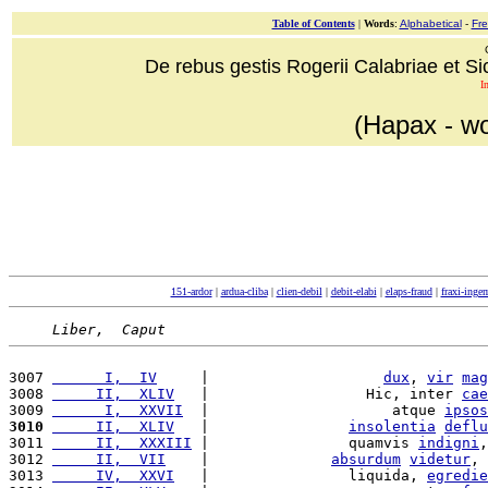
Table of Contents
|
Words
:
Alphabetical
-
Fr
De rebus gestis Rogerii Calabriae et Sici
I
(Hapax - wo
151-ardor
|
ardua-cliba
|
clien-debil
|
debit-elabi
|
elaps-fraud
|
fraxi-inge
Liber,  Caput
3007 
      I,  IV
     |                    
dux
, 
vir
mag
3008 
     II,  XLIV
   |                  Hic, inter 
cae
3009 
      I,  XXVII
  |                     atque 
ipsos
3010
     II,  XLIV
   |                
insolentia
deflu
3011 
     II,  XXXIII
 |                quamvis 
indigni
,
3012 
     II,  VII
    |              
absurdum
videtur
, 
3013 
     IV,  XXVI
   |                liquida, 
egredie