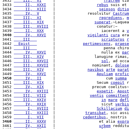
3432 
    III,  VI
     |                     
fratrem
 sib
3433 
     II,  XXXI
   |                  
rebus
 suis et 
3434 
     II,  XIII
   |                   
seipsos
ditio
3435 
     IV,  V
      |              resolvitur 
Castrum
3436 
    III,  XI
     |                   
regrediens
, 
m
3437 
    III,  XIX
    |                 
superat
.~Laquea
3438 
    III,  XVIII
  |                  conatur:~     
3439 
     II,  XXX
    |                    iacerent a 
v
3440
     IV,  XXVI
   |              
vigilanti
cura
 era
3441 
    III   
       |                    
scripturos
r
3442 
  Epist   
       |            
pertimescens
, 
praese
3443 
    III   
       |                     penna chiro
3444 
     IV,  XXVI
   |                    nulla ex 
par
3445 
    III,  XIV
    |                 lanugine rimas,
3446 
    III,  XXVII
  |                    
sol
, ad occa
3447 
    III,  XXVII
  |                nominant, 
dolose
3448 
    III,  XIV
    |              
navibus
arte
parat
3449 
     IV,  XXVI
   |                  
Apuliam
profic
3450
     IV,  II
     |                      cum 
summa
3451 
    III,  XIX
    |                  Secum 
coepit
 r
3452 
     IV,  XIX
    |                precum coelitus~
3453 
     IV,  XXIII
  |                  
expetit
. 
Apost
3454 
    III,  VIII
   |               
ventis
committent
3455 
    III,  XXIV
   |                    
in
mare
defl
3456 
     IV,  XXIX
   |                    sicut 
verbis
3457 
      I,  XVIII
  |                  
Sckillacium
di
3458 
     II,  XXIII
  |             
transibat
, sic assi
3459 
      I,  VII
    |            
cedentibus
, nostris 
3460
     II,  XXXV
   |                   et alia 
expro
3461 
     IV,  XXII
   |                   
urbem
 redditu