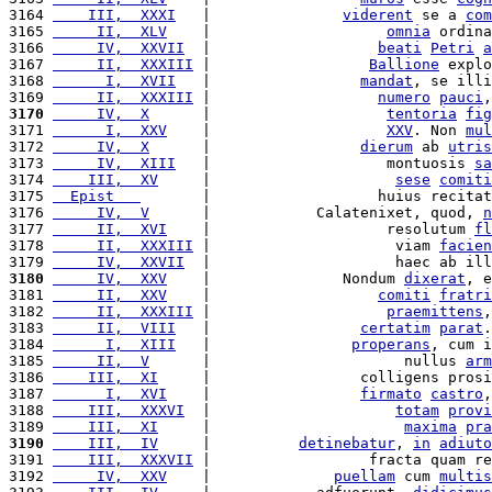
3164 
    III,  XXXI
   |               
viderent
 se a 
com
3165 
     II,  XLV
    |                    
omnia
 ordina
3166 
     IV,  XXVII
  |                   
beati
Petri
a
3167 
     II,  XXXIII
 |                  
Ballione
 explo
3168 
      I,  XVII
   |                 
mandat
, se illi
3169 
     II,  XXXIII
 |                   
numero
pauci
,
3170
     IV,  X
      |                    
tentoria
fig
3171 
      I,  XXV
    |                    
XXV
. Non 
mul
3172 
     IV,  X
      |                 
dierum
 ab 
utris
3173 
     IV,  XIII
   |                    montuosis 
sa
3174 
    III,  XV
     |                     
sese
comiti
3175 
  Epist   
       |                   huius recitat
3176 
     IV,  V
      |            Calatenixet, quod, 
n
3177 
     II,  XVI
    |                    resolutum 
fl
3178 
     II,  XXXIII
 |                     viam 
facien
3179 
     IV,  XXVII
  |                     haec ab ill
3180
     IV,  XXV
    |               Nondum 
dixerat
, e
3181 
     II,  XXV
    |                   
comiti
fratri
3182 
     II,  XXXIII
 |                    
praemittens
,
3183 
     II,  VIII
   |                 
certatim
parat
.
3184 
      I,  XIII
   |                
properans
, cum i
3185 
     II,  V
      |                      nullus 
arm
3186 
    III,  XI
     |                 colligens prosi
3187 
      I,  XVI
    |                 
firmato
castro
,
3188 
    III,  XXXVI
  |                     
totam
provi
3189 
    III,  XI
     |                      
maxima
pra
3190
    III,  IV
     |          
detinebatur
, 
in
adiuto
3191 
    III,  XXXVII
 |                  fracta quam re
3192 
     IV,  XXV
    |              
puellam
 cum 
multis