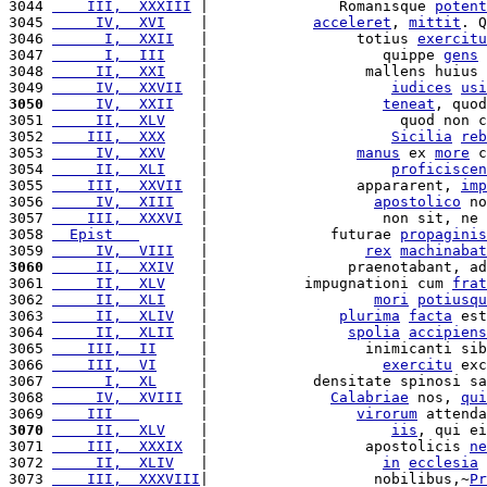
3044 
    III,  XXXIII
 |               Romanisque 
potent
3045 
     IV,  XVI
    |            
acceleret
, 
mittit
. Q
3046 
      I,  XXII
   |                 totius 
exercitu
3047 
      I,  III
    |                    quippe 
gens
 
3048 
     II,  XXI
    |                  mallens huius 
3049 
     IV,  XXVII
  |                     
iudices
usi
3050
     IV,  XXII
   |                    
teneat
, quod
3051 
     II,  XLV
    |                      quod non c
3052 
    III,  XXX
    |                     
Sicilia
reb
3053 
     IV,  XXV
    |                 
manus
 ex 
more
 c
3054 
     II,  XLI
    |                     
proficiscen
3055 
    III,  XXVII
  |                 appararent, 
imp
3056 
     IV,  XIII
   |                   
apostolico
 no
3057 
    III,  XXXVI
  |                    non sit, ne 
3058 
  Epist   
       |              futurae 
propaginis
3059 
     IV,  VIII
   |                  
rex
machinabat
3060
     II,  XXIV
   |                praenotabant, ad
3061 
     II,  XLV
    |           impugnationi cum 
frat
3062 
     II,  XLI
    |                   
mori
potiusqu
3063 
     II,  XLIV
   |               
plurima
facta
 est
3064 
     II,  XLII
   |                
spolia
accipiens
3065 
    III,  II
     |                  inimicanti sib
3066 
    III,  VI
     |                    
exercitu
 exc
3067 
      I,  XL
     |            densitate spinosi sa
3068 
     IV,  XVIII
  |              
Calabriae
 nos, 
qui
3069 
    III   
       |                 
virorum
 attenda
3070
     II,  XLV
    |                     
iis
, qui ei
3071 
    III,  XXXIX
  |                  apostolicis 
ne
3072 
     II,  XLIV
   |                    
in
ecclesia
3073 
    III,  XXXVIII
|                   nobilibus,~
Pr