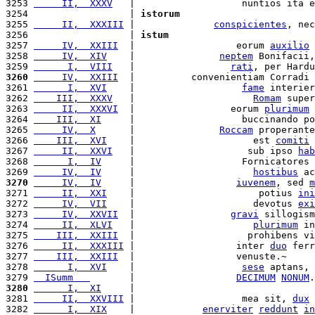
3253 
     II,  XXXV
   |                   nuntios ita e
3254                  | 
istorum
3255 
     II,  XXXIII
 |              
conspicientes
, nec
3256                  | 
istum
3257 
     IV,  XXIII
  |                  eorum 
auxilio
3258 
     IV,  XIV
    |               
neptem
 Bonifacii,
3259 
      I,  VIII
   |                 
rati
, per Hardu
3260
     IV,  XXIII
  |          convenientiam Corradi 
3261 
      I,  XVI
    |                   
fame
 interier
3262 
    III,  XXXV
   |                     
Romam
 super
3263 
     II,  XXXVI
  |                 eorum 
plurimum
 
3264 
    III,  XI
     |                   buccinando po
3265 
     IV,  X
      |               
Roccam
 properante
3266 
    III,  XVI
    |                     est 
comiti
3267 
     II,  XXVI
   |                    sub ipso 
hab
3268 
      I,  IV
     |                   Fornicatores 
3269 
     IV,  IV
     |                     
hostibus
 ac
3270
     IV,  IV
     |                  
iuvenem
, sed 
m
3271 
     II,  XXI
    |                      potius 
ini
3272 
     IV,  VII
    |                     devotus 
exi
3273 
     IV,  XXVII
  |                 
gravi
 sillogism
3274 
     II,  XLVI
   |                     
plurimum
 in
3275 
    III,  XXIII
  |                    prohibens vi
3276 
     II,  XXXIII
 |                  inter 
duo
 ferr
3277 
    III,  XXIII
  |                  venuste.~     
3278 
      I,  XVI
    |                   
sese
 aptans, 
3279 
  ISumm   
       |                  
DECIMUM
NONUM
.
3280
      I,  XI
     |                                
3281 
     II,  XXVIII
 |                   mea sit, 
dux
3282 
      I,  XIX
    |            
enerviter
reddunt
in