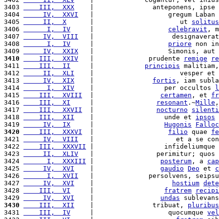
3403 
    III,  XXX
    |               anteponens, ipse 
3404 
     IV,  XXVI
   |                   gregum Laban 
3405 
     II,  X
      |                      ut 
solitus
3406 
      I,  IV
     |                   
celebravit
, m
3407 
     IV,  VIII
   |                    designaverat
3408 
      I,  IV
     |                   
priore
 non in
3409 
     IV,  XXIX
   |                   Simonis, aut 
3410
    III,  XXIV
   |              prudente 
remige
re
3411 
    III,  II
     |             
principis
 malitiam,
3412 
     II,  XLI
    |                      vesper et 
3413 
     IV,  XIX
    |               
fortis
, iam subla
3414 
      I,  XIV
    |                  per occultos 
l
3415 
    III,  XVIII
  |                 
certamen
, et 
fr
3416 
    III,  XI
     |                
resonant
.~
Mille
,
3417 
    III,  XXVII
  |                
nocturno
silenti
3418 
    III,  XII
    |                  unde et 
ipsos
 
3419 
     IV,  IX
     |                  
Hugonis
Falloc
3420
    III,  XXXVI
  |                   
filio
 quae 
fe
3421 
     IV,  VIII
   |                     et a se con
3422 
    III,  XXXVII
 |                  infideliumque 
3423 
     II,  XLIV
   |                perimitur; quos 
3424 
      I,  XXXIII
 |                 
posterum
, a 
cap
3425 
     IV,  XVI
    |                 
gaudio
Deo
 et 
c
3426 
      I,  XVII
   |              persolvens, seipsu
3427 
     IV,  XVI
    |                    
hostium
dete
3428 
    III,  VI
     |                  
fratrem
recipi
3429 
     IV,  XVI
    |                 
undas
 sublevans
3430
    III,  XII
    |               tribuat, 
pluribus
3431 
    III,  IV
     |                   quocumque 
vel