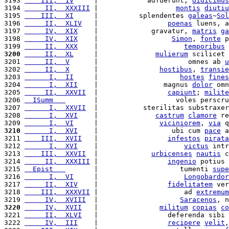
3193 
    III,  IV
     |            adfuerunt, 
didicimus
3194 
     II,  XXXIII
 |                   
montis
diutiu
3195 
    III,  XI
     |          splendentes 
galeas
~
Sol
3196 
     II,  XLIV
   |                 
poenas
 luens, a
3197 
     IV,  XIX
    |             gravatur, 
matris
ga
3198 
     IV,  XIX
    |                  
Simon
, 
fonte
 p
3199 
     II,  XXX
    |                     
temporibus
3200
     II,  XL
     |              
mulierum
 scilicet 
3201 
     II,  V
      |                      omnes ab 
u
3202 
     II,  X
      |               
hostibus
, 
transie
3203 
      I,  II
     |                    
hostes
fines
3204 
      I,  XII
    |                magnus 
dolor
 omn
3205 
     II,  XXVII
  |                 
capiunt
; 
milite
3206 
  ISumm   
       |                   voles perscru
3207 
      I,  XXVII
  |           sterilitas substraxer
3208 
      I,  XVI
    |              
castrum
clamore
 re
3209 
      I,  VI
     |               
viciniorem
, 
via
 q
3210
      I,  XVI
    |                  ubi cum 
pace
 a
3211 
    III,  XVII
   |                 
infestos
pirata
3212 
      I,  XVI
    |                     
victus
 intr
3213 
    III,  XXVII
  |             
urbicenses
nautis
 c
3214 
     II,  XXXIII
 |                 
ingenio
 potius 
3215 
  Epist   
       |                    tumenti 
supe
3216 
      I,  VI
     |                     
Longobardor
3217 
     II,  XIV
    |                 
fidelitatem
 ver
3218 
    III,  XXXVII
 |                     ad 
extremum
3219 
     IV,  XVIII
  |                    
Saracenos
, n
3220
     IV,  XVII
   |               
militum
copias
co
3221 
     II,  XLVI
   |                 deferenda sibi 
3222 
     IV,  III
    |                 
recipere
velit
,