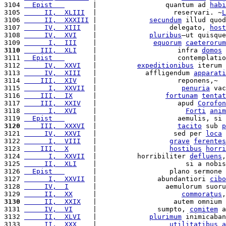
3104 
  Epist   
       |                 quantum ad 
habi
3105 
     II,  XLIII
  |                   reservari. ~
L
3106 
     II,  XXXIII
 |             
secundum
 illud quod
3107 
     IV,  XIII
   |                  delegato, 
host
3108 
     IV,  XVI
    |             
pluribus
—ut quisque
3109 
      I,  III
    |              
equorum
caeterorum
3110
    III,  XLI
    |                    infra 
domos
 
3111 
  Epist   
       |                    contemplatio
3112 
     IV,  XXVI
   |          
expeditionibus
 iterum 
3113 
     IV,  XIII
   |            affligendum 
apparati
3114 
    III,  XIV
    |                    reponens,~  
3115 
      I,  XXVII
  |                     
penuria
 vac
3116 
    III,  IX
     |                 
fortunam
tentat
3117 
    III,  XXIV
   |                    apud 
Corofon
3118 
      I,  XVI
    |                      
Forti
anim
3119 
  Epist   
       |                    aemulis, si 
3120
    III,  XXXVI
  |                    
tacito
 sub 
p
3121 
     IV,  XXVI
   |                   sed per 
loca
 
3122 
      I,  VIII
   |                  
grave
ferentes
3123 
    III,  X
      |                  
hostibus
horri
3124 
      I,  XXVII
  |          horribiliter 
defluens
,
3125 
     II,  XLI
    |                      si a nobis
3126 
  Epist   
       |                  plano sermone 
3127 
      I,  XXVII
  |               abundantiori 
cibo
3128 
     IV,  I
      |                 aemulorum suoru
3129 
     II,  XX
     |                     
commoratus
,
3130
     II,  XXIX
   |                   autem omnium 
3131 
     IV,  VI
     |               sumpto, 
comitem
 a
3132 
     II,  XLVI
   |             
plurimum
 inimicaban
3133 
     II,  XXX
    |                  
utilitatibus
a