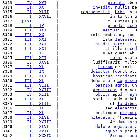
3313 
     IV,  XVI
    |                    
pietate
 abeu
3314 
     II,  XX
     |              
invadit
, 
nullis
 pe
3315 
     II,  XLII
   |         
repraesentat
. 
Urbs
 tota
3316 
      I,  XXVII
  |                     
in
 tantum u
3317 
  Epist   
       |                    et enervi po
3318 
     II,  IV
     |                    
praedae
acce
3319 
    III,  XXI
    |                  
aestus
:~     H
3320
    III,  XX
     |             inflammabatur, quo 
3321 
    III,  XXI
    |                  ista 
Iatenses
.
3322 
    III,  XXI
    |               
studet
alter
 ut i
3323 
    III,  XXI
    |                   ut ille 
reced
3324 
     II,  II
     |                  suas quasi ab 
3325 
    III,  XII
    |                     
rerum
 suaru
3326 
     IV,  XXVI
   |              ludificavit; multo
3327 
     II,  XL
     |                
terram
 defixit. 
3328 
      I,  IX
     |             
deiectus
fuerat
 et,
3329 
    III,  XLI
    |              
hostibus
recedenti
3330
    III,  XL
     |             degenerare 
cognosce
3331 
    III,  VIII
   |               
patrios
agros
, un
3332 
     IV,  XXIII
  |              
accelerans
 denunci
3333 
     IV,  XIII
   |               
obvius
 apud 
Trayn
3334 
    III,  XL
     |              sollicitando anhel
3335 
     II,  XLIII
  |                     et 
laudibus
3336 
     IV,  IX
     |                   sed 
elegantis
3337 
     II,  XL
     |               pretioque 
composi
3338 
     II,  XLVI
   |             
nitebatur
: "Foemini
3339 
     II,  XXIII
  |                     Ac dum 
soro
3340
     II,  XLVI
   |               
dolore
angebatur
;
3341 
      I,  XVIII
  |                   
aquas
 super 
f
3342 
      I,  XXXIX
  |                     
Sicque
capu