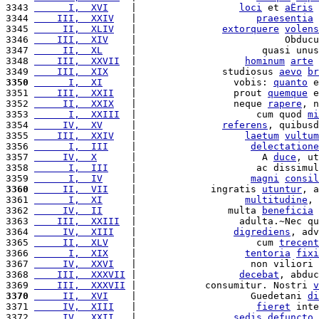
3343 
      I,  XVI
    |                  
loci
 et 
aËris
 
3344 
    III,  XXIV
   |                     
praesentia
3345 
     II,  XLIV
   |               
extorquere
volens
3346 
    III,  XIV
    |                          Obducu
3347 
     II,  XL
     |                      quasi unus
3348 
    III,  XXVII
  |                   
hominum
arte
 
3349 
    III,  XIX
    |               studiosus 
aevo
br
3350
      I,  XI
     |                 vobis: 
quanto
 e
3351 
    III,  XXII
   |                 prout 
quemque
 e
3352 
     II,  XXIX
   |                 neque 
rapere
, n
3353 
      I,  XXIII
  |                     cum quod 
mi
3354 
     IV,  XV
     |               
referens
, quibusd
3355 
    III,  XXIV
   |                   
laetum
vultum
3356 
      I,  III
    |                    
delectatione
3357 
     IV,  X
      |                      A 
duce
, ut
3358 
      I,  III
    |                     ac dissimul
3359 
      I,  IV
     |                    
magni
consil
3360
     II,  VII
    |             ingratis 
utuntur
, a
3361 
      I,  XI
     |                   
multitudine
, 
3362 
     IV,  II
     |                multa 
beneficia
3363 
    III,  XXIII
  |                  adulta.~Nec qu
3364 
     IV,  XIII
   |                 
digrediens
, adv
3365 
     II,  XLV
    |                     cum 
trecent
3366 
      I,  XIX
    |                   
tentoria
fixi
3367 
     IV,  XXVI
   |                    non viliori 
3368 
    III,  XXXVII
 |                  
decebat
, abduc
3369 
    III,  XXXVII
 |            consumitur. Nostri 
v
3370
     II,  XVI
    |                    Guedetani 
di
3371 
     IV,  XIII
   |                     
fieret
 inte
3372 
     IV,  XXII
   |                 
sedis
defuncto
,