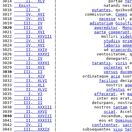
3014 
     II,  XLV
    |                      portae 
fer
3015 
  Epist   
       |                    natandi nesc
3016 
     II,  V
      |               
putantes
, quibusd
3017 
     IV,  XVI
    |            commissurum. 
Comes
 a
3018 
     IV,  XVI
    |                  
necesse
 sit, p
3019 
    III,  IV
     |              
adiutorium
Gisulfi
3020
    III,  XX
     |                
aggreditur
. 
Mons
3021 
     II,  XVI
    |                
parte
coeperunt
,
3022 
     II,  XXVIII
 |                   molliri 
videt
3023 
     IV,  VII
    |                    
studiis
prim
3024 
     IV,  XVI
    |                    
laboris
appe
3025 
     II,  XXIV
   |                    ad 
praecordi
3026 
     II,  XXXVI
  |                 ventositatem, q
3027 
      I,  IV
     |                     denegaret, 
3028 
     II,  XXXVI
  |               
tarantis
, 
viris
 e
3029 
     II,  XVI
    |                    
volentes
 ut 
3030
    III,  II
     |                    
versus
ducem
3031 
      I,  XIV
    |           ordinataque 
acie
 suor
3032 
     II,  XLVI
   |                  
facilius
 decip
3033 
     II,  XLI
    |                     nostris 
age
3034 
     II,  XLVI
   |                     
infestus
 er
3035 
      I,  VI
     |                
effecerat
, et 
ma
3036 
    III,  II
     |                 inter eos erat,
3037 
    III,  II
     |               deturpans, nostra
3038 
     II,  XXXIII
 |                nostros 
tantam
 c
3039 
     II,  XXVI
   |                    
sciat
. Accel
3040
    III,  XXVIII
 |                   nocendum, qua
3041 
     II,  XXXIII
 |                  eos et 
Dominus
3042 
     IV,  II
     |               
confitentur
, 
sacr
3043 
    III,  XXXIX
  |           subsequentes 
visu
ter