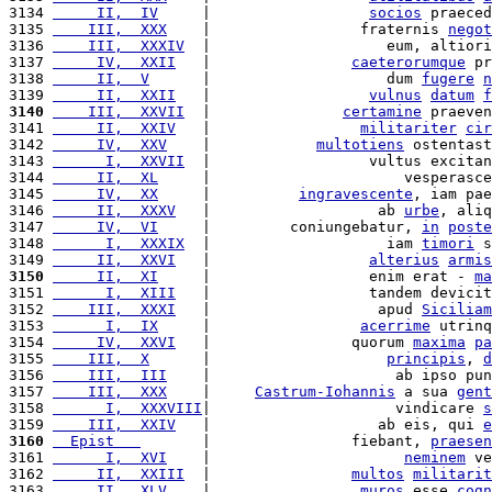
3134 
     II,  IV
     |                  
socios
 praeced
3135 
    III,  XXX
    |                 fraternis 
negot
3136 
    III,  XXXIV
  |                    eum, altiori
3137 
     IV,  XXII
   |                
caeterorumque
 pr
3138 
     II,  V
      |                    dum 
fugere
n
3139 
     II,  XXII
   |                  
vulnus
datum
f
3140
    III,  XXVII
  |               
certamine
 praeven
3141 
     II,  XXIV
   |                 
militariter
cir
3142 
     IV,  XXV
    |            
multotiens
 ostentast
3143 
      I,  XXVII
  |                  vultus excitan
3144 
     II,  XL
     |                      vesperasce
3145 
     IV,  XX
     |          
ingravescente
, iam pae
3146 
     II,  XXXV
   |                   ab 
urbe
, aliq
3147 
     IV,  VI
     |         coniungebatur, 
in
poste
3148 
      I,  XXXIX
  |                    iam 
timori
 s
3149 
     II,  XXVI
   |                  
alterius
armis
3150
     II,  XI
     |                  enim erat - 
ma
3151 
      I,  XIII
   |                  tandem devicit
3152 
    III,  XXXI
   |                   apud 
Siciliam
3153 
      I,  IX
     |                 
acerrime
 utrinq
3154 
     IV,  XXVI
   |                quorum 
maxima
pa
3155 
    III,  X
      |                    
principis
, 
d
3156 
    III,  III
    |                     ab ipso pun
3157 
    III,  XXX
    |     
Castrum-Iohannis
 a sua 
gent
3158 
      I,  XXXVIII
|                     vindicare 
s
3159 
    III,  XXIV
   |                   ab eis, qui 
e
3160
  Epist   
       |                fiebant, 
praesen
3161 
      I,  XVI
    |                      
neminem
 ve
3162 
     II,  XXIII
  |                
multos
militarit
3163 
     II,  XLV
    |                 
muros
 esse 
cogn