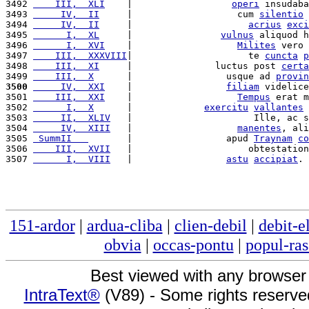
3492 
    III,  XLI
    |                  
operi
 insudaba
3493 
     IV,  II
     |                   cum 
silentio
 
3494 
     IV,  II
     |                     
acrius
exci
3495 
      I,  XL
     |                
vulnus
 aliquod h
3496 
      I,  XVI
    |                   
Milites
 vero 
3497 
    III,  XXXVIII
|                     te 
cuncta
p
3498 
    III,  XI
     |               luctus post 
certa
3499 
    III,  X
      |                 usque ad 
provin
3500
     IV,  XXI
    |                 
filiam
 videlice
3501 
    III,  XXI
    |                   
Tempus
 erat m
3502 
      I,  X
      |             
exercitu
vallantes
 
3503 
     II,  XLIV
   |                      Ille, ac s
3504 
     IV,  XIII
   |                   
manentes
, ali
3505 
 SummII   
       |                 apud 
Traynam
co
3506 
    III,  XVII
   |                     obtestation
3507 
      I,  VIII
   |                 
astu
accipiat
. 
151-ardor
|
ardua-cliba
|
clien-debil
|
debit-e
obvia
|
occas-pontu
|
popul-ras
Best viewed with any browser
IntraText®
(V89) - Some rights reserv