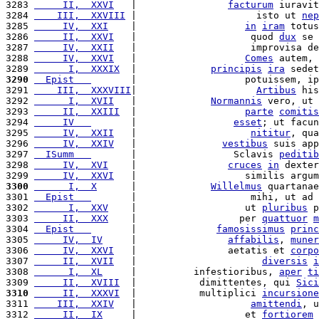
3283 
     II,  XXVI
   |                
facturum
 iuravit
3284 
    III,  XXVIII
 |                     isto ut 
nep
3285 
     IV,  XXI
    |                   
in
iram
 totus
3286 
     II,  XXVI
   |                    quod 
dux
 se 
3287 
     IV,  XXII
   |                    improvisa de
3288 
     IV,  XXVI
   |                   
Comes
 autem, 
3289 
      I,  XXXIX
  |             
principis
ira
 sedet
3290
  Epist   
       |                   potuissem, ip
3291 
    III,  XXXVIII
|                     
Artibus
 his
3292 
      I,  XVII
   |             
Normannis
 vero, ut 
3293 
     II,  XXIII
  |                   
parte
comitis
3294 
     IV   
       |                 
esset
; ut facun
3295 
     IV,  XXII
   |                    
nititur
, qua
3296 
     IV,  XXIV
   |               
vestibus
 suis app
3297 
  ISumm   
       |                 Sclavis 
peditib
3298 
     IV,  XVI
    |                
cruces
in
 dexter
3299 
     IV,  XXVI
   |                   similis argum
3300
      I,  X
      |             
Willelmus
 quartanae
3301 
  Epist   
       |                    mihi, ut ad 
3302 
      I,  XXV
    |                   ut 
pluribus
 p
3303 
     II,  XXX
    |                  per 
quattuor
m
3304 
  Epist   
       |              
famosissimus
princ
3305 
     IV,  IV
     |                
affabilis
, 
muner
3306 
     IV,  XXVI
   |                aetatis et 
corpo
3307 
     II,  XVII
   |                      
diversis
i
3308 
      I,  XL
     |          infestioribus, 
aper
ti
3309 
     II,  XVIII
  |           dimittentes, qui 
Sici
3310
     II,  XXXVI
  |           multiplici 
incursione
3311 
    III,  XXIV
   |                    
amittendi
, u
3312 
     II,  IX
     |                   et 
fortiorem
 