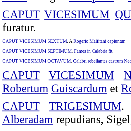
CAPUT
VICESIMUM
QU
furatur
.
CAPUT
VICESIMUM
SEXTUM
. A
Rogerio
Malfitani
capiuntur
.
CAPUT
VICESIMUM
SEPTIMUM
.
Fames
in
Calabria
fit
.
CAPUT
VICESIMUM
OCTAVUM
.
Calabri
rebellantes
castrum
Neo
CAPUT
VICESIMUM
Robertum
Guiscardum
et
R
CAPUT
TRIGESIMUM
Alberadam
repudians
,
Sige