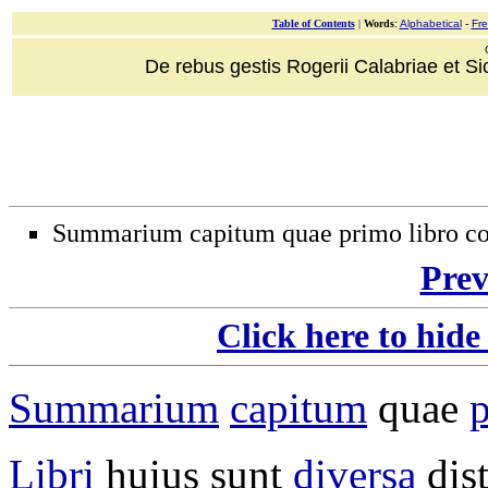
Table of Contents
|
Words
:
Alphabetical
-
Fr
De rebus gestis Rogerii Calabriae et Sici
Summarium capitum quae primo libro co
Prev
Click here to hide
Summarium
capitum
quae
Libri
huius sunt
diversa
dis