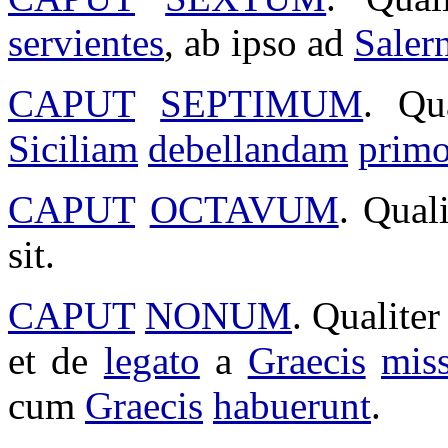
servientes
, ab ipso ad
Saler
CAPUT
SEPTIMUM
. Qu
Siciliam
debellandam
prim
CAPUT
OCTAVUM
. Qual
sit.
CAPUT
NONUM
. Qualite
et de
legato
a
Graecis
mis
cum
Graecis
habuerunt
.