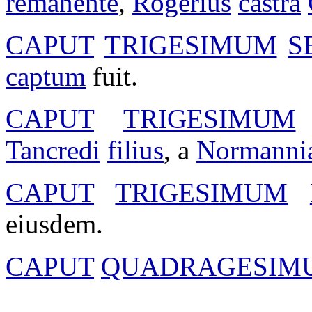
remanente
,
Rogerius
castra
CAPUT
TRIGESIMUM
S
captum
fuit.
CAPUT
TRIGESIMUM
Tancredi
filius
, a
Normanni
CAPUT
TRIGESIMUM
eiusdem.
CAPUT
QUADRAGESIM