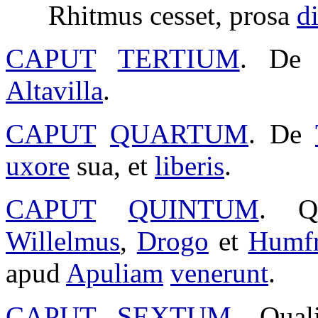
Rhitmus
cesset
,
prosa
d
CAPUT
TERTIUM
. D
Altavilla
.
CAPUT
QUARTUM
. De
uxore
sua, et
liberis
.
CAPUT
QUINTUM
. Q
Willelmus
,
Drogo
et
Humfr
apud
Apuliam
venerunt
.
CAPUT
SEXTUM
. Qual