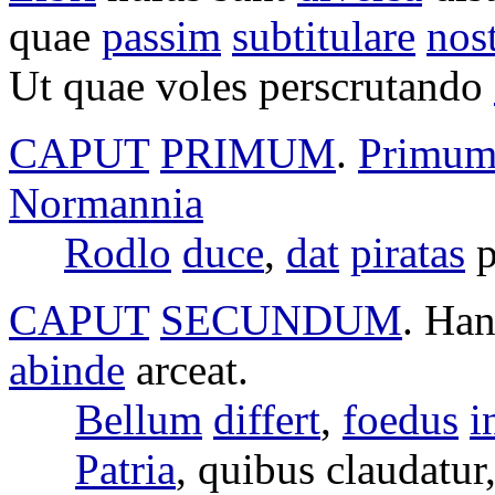
quae
passim
subtitulare
nos
Ut quae
voles
perscrutando
CAPUT
PRIMUM
.
Primu
Normannia
Rodlo
duce
,
dat
piratas
p
CAPUT
SECUNDUM
. Ha
abinde
arceat
.
Bellum
differt
,
foedus
i
Patria
, quibus
claudatur