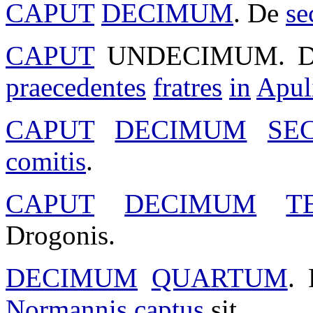
CAPUT
DECIMUM
. De
se
CAPUT
UNDECIMUM
. 
praecedentes
fratres
in
Apul
CAPUT
DECIMUM
SE
comitis
.
CAPUT
DECIMUM
T
Drogonis
.
DECIMUM
QUARTUM
.
Normannis
captus
sit.