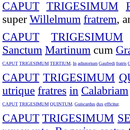
CAPUT
TRIGESIMUM
super
Willelmum
fratrem
, 
CAPUT
TRIGESIMUM
Sanctum
Martinum
cum
Gr
CAPUT
TRIGESIMUM
TERTIUM
.
In
adiutorium
Gaufredi
fratris
G
CAPUT
TRIGESIMUM
Q
utrique
fratres
in
Calabriam
CAPUT
TRIGESIMUM
QUINTUM
.
Guiscardus
dux
efficitur
.
CAPUT
TRIGESIMUM
S