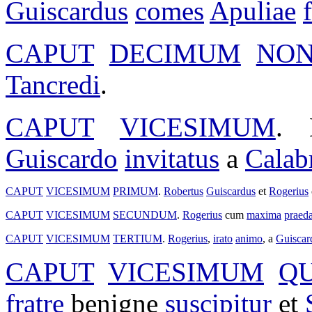
Guiscardus
comes
Apuliae
CAPUT
DECIMUM
NO
Tancredi
.
CAPUT
VICESIMUM
.
Guiscardo
invitatus
a
Calab
CAPUT
VICESIMUM
PRIMUM
.
Robertus
Guiscardus
et
Rogerius
CAPUT
VICESIMUM
SECUNDUM
.
Rogerius
cum
maxima
praed
CAPUT
VICESIMUM
TERTIUM
.
Rogerius
,
irato
animo
, a
Guiscar
CAPUT
VICESIMUM
Q
fratre
benigne
suscipitur
et