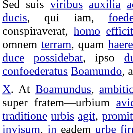
Sed suis
viribus
auxilia
a
ducis
, qui iam,
foed
conspiraverat
,
homo
effici
omnem
terram
, quam
haere
duce
possidebat
, ipso
d
confoederatus
Boamundo
, 
X
. At
Boamundus
,
ambiti
super
fratem
—
urbium
avi
traditione
urbis
agit
,
promit
invisum
,
in
eadem
urbe
fi