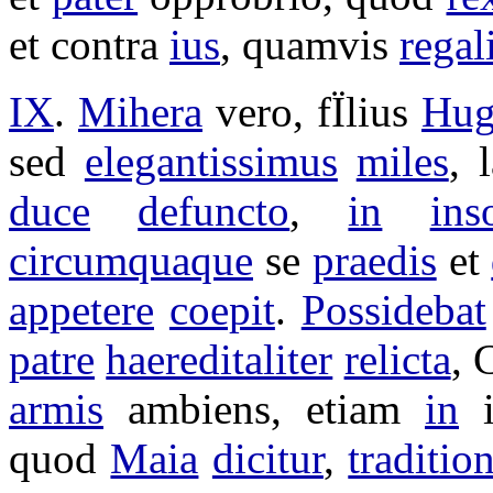
et contra
ius
, quamvis
regal
IX
.
Mihera
vero,
fÏlius
Hug
sed
elegantissimus
miles
,
duce
defuncto
,
in
ins
circumquaque
se
praedis
et
appetere
coepit
.
Possidebat
patre
haereditaliter
relicta
,
C
armis
ambiens
, etiam
in
i
quod
Maia
dicitur
,
traditio