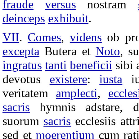
fraude
versus
nostram
deinceps
exhibuit
.
VII
.
Comes
,
videns
ob
pr
excepta
Butera
et
Noto
, s
ingratus
tanti
beneficii
sibi
devotus
existere
:
iusta
i
veritatem
amplecti
,
eccles
sacris
hymnis
adstare
,
d
suorum
sacris
ecclesiis
attr
sed et
moerentium
cum
rat