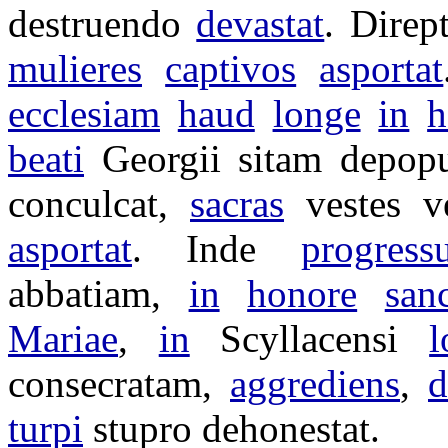
destruendo
devastat
.
Dirept
mulieres
captivos
asportat
ecclesiam
haud
longe
in
h
beati
Georgii
sitam
depopu
conculcat
,
sacras
vestes
v
asportat
. Inde
progress
abbatiam
,
in
honore
san
Mariae
,
in
Scyllacensi
l
consecratam
,
aggrediens
,
d
turpi
stupro
dehonestat
.