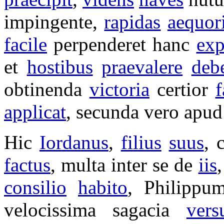
impingente
,
rapidas
aequor
facile
perpenderet
hanc
exp
et
hostibus
praevalere
deb
obtinenda
victoria
certior
f
applicat
, secunda vero apu
Hic
Iordanus
,
filius
suus
,
factus
, multa inter se de
iis
consilio
habito
,
Philippu
velocissima
sagacia
vers