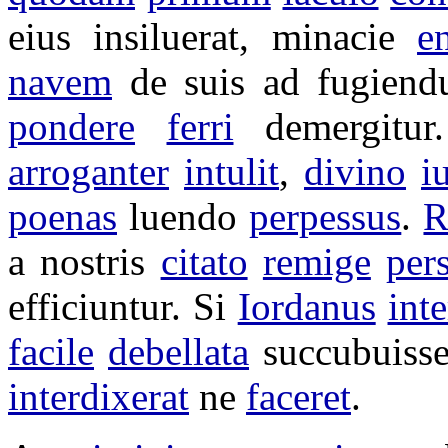
eius
insiluerat
,
minacie
e
navem
de suis ad
fugien
pondere
ferri
demergitur
arroganter
intulit
,
divino
i
poenas
luendo
perpessus
.
R
a nostris
citato
remige
per
efficiuntur
. Si
Iordanus
int
facile
debellata
succubuisse
interdixerat
ne
faceret
.