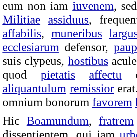
eum non iam
iuvenem
, se
Militiae
assiduus
,
frequen
affabilis
,
muneribus
largu
ecclesiarum
defensor
,
pau
suis
clypeus
,
hostibus
acul
quod
pietatis
affectu
aliquantulum
remissior
erat
omnium
bonorum
favorem
Hic
Boamundum
,
fratrem
dissentientem
, qui iam
ur