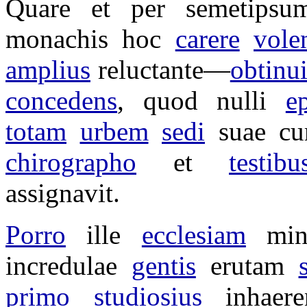
Quare et per semetipsu
monachis
hoc
carere
vole
amplius
reluctante
—
obtinui
concedens
, quod nulli
e
totam
urbem
sedi
suae c
chirographo
et
testibu
assignavit
.
Porro
ille
ecclesiam
mi
incredulae
gentis
erutam
primo
studiosius
inhaere