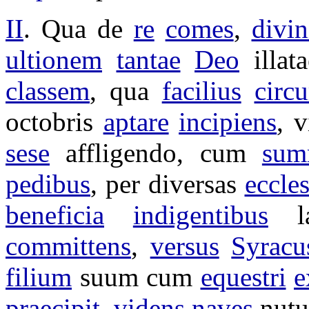
II
. Qua de
re
comes
,
divin
ultionem
tantae
Deo
illat
classem
, qua
facilius
circ
octobris
aptare
incipiens
,
v
sese
affligendo
, cum
sum
pedibus
, per
diversas
eccles
beneficia
indigentibus
l
committens
,
versus
Syrac
filium
suum cum
equestri
e
praecipit
,
videns
naves
nutu