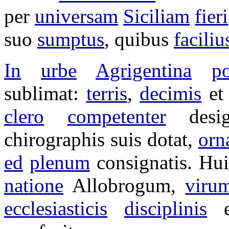
per
universam
Siciliam
fieri
suo
sumptus
, quibus
faciliu
In
urbe
Agrigentina
po
sublimat
:
terris
,
decimis
e
clero
competenter
desi
chirographis
suis
dotat
,
orn
ed
plenum
consignatis
. Hu
natione
Allobrogum
,
viru
ecclesiasticis
disciplinis