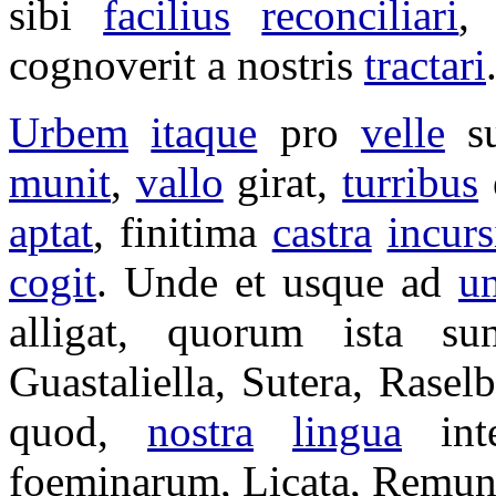
sibi
facilius
reconciliari
,
cognoverit
a nostris
tractari
Urbem
itaque
pro
velle
s
munit
,
vallo
girat
,
turribus
aptat
,
finitima
castra
incurs
cogit
. Unde et usque ad
u
alligat
, quorum ista s
Guastaliella
,
Sutera
,
Raselb
quod,
nostra
lingua
int
foeminarum
,
Licata
,
Remun