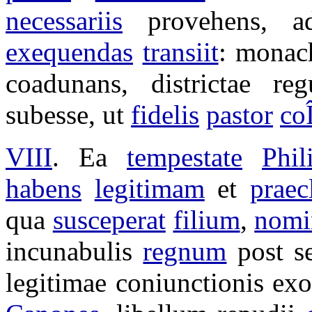
necessariis
provehens
, 
exequendas
transiit
:
monac
coadunans
,
districtae
reg
subesse
, ut
fidelis
pastor
coÎ
VIII
. Ea
tempestate
Phil
habens
legitimam
et
praec
qua
susceperat
filium
,
nomi
incunabulis
regnum
post 
legitimae
coniunctionis
ex