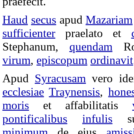
praefecit
.
Haud
secus
apud
Mazariam
sufficienter
praelato
et
Stephanum
,
quendam
R
virum
,
episcopum
ordinavit
Apud
Syracusam
vero i
ecclesiae
Traynensis
,
hones
moris
et
affabilitatis
pontificalibus
infulis
s
minimum
de eius
amiss