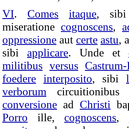
VI
.
Comes
itaque
, si
miseratione
cognoscens
,
a
oppressione
aut
certe
astu
, 
sibi
applicare
. Unde et
militibus
versus
Castrum-
foedere
interposito
, sibi
verborum
circuitionibus
conversione
ad
Christi
ba
Porro
ille,
cognoscens
,