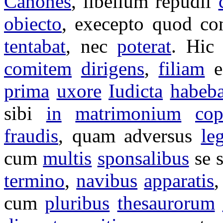
Canones
,
libellum
repudii
obiecto
,
execepto
quod
co
tentabat
, nec
poterat
. Hi
comitem
dirigens
,
filiam
e
prima
uxore
Iudicta
habeba
sibi
in
matrimonium
co
fraudis
, quam adversus
le
cum
multis
sponsalibus
se 
termino
,
navibus
apparatis
cum
pluribus
thesaurorum