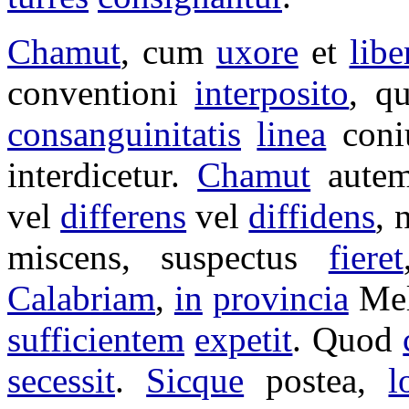
Chamut
, cum
uxore
et
libe
conventioni
interposito
, q
consanguinitatis
linea
coni
interdicetur
.
Chamut
autem
vel
differens
vel
diffidens
, 
miscens
,
suspectus
fieret
Calabriam
,
in
provincia
Mel
sufficientem
expetit
. Quod
secessit
.
Sicque
postea,
l