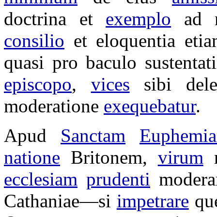
doctrina
et
exemplo
ad
consilio
et
eloquentia
eti
quasi pro
baculo
sustentat
episcopo
,
vices
sibi
del
moderatione
exequebatur
.
Apud
Sanctam
Euphemi
natione
Britonem
,
virum
ecclesiam
prudenti
modera
Cathaniae
—si
impetrare
qu