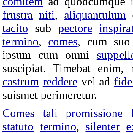
comitem
ad
quodcumque
frustra
niti
,
aliquantulum
e
tacito
sub
pectore
inspira
termino
,
comes
, cum su
ipsum cum omni
suppelle
suscipiat
.
Timebat
enim, 
castrum
reddere
vel ad
fid
suismet
perimeretur
.
Comes
tali
promissione
statuto
termino
,
silenter
e