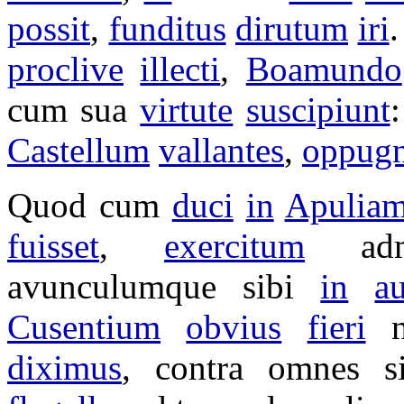
possit
,
funditus
dirutum
iri
proclive
illecti
,
Boamundo
cum sua
virtute
suscipiunt
Castellum
vallantes
,
oppug
Quod cum
duci
in
Apulia
fuisset
,
exercitum
ad
avunculumque
sibi
in
a
Cusentium
obvius
fieri
n
diximus
, contra omnes 