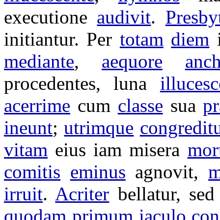
executione
audivit
.
Presbyt
initiantur
. Per
totam
diem
mediante
,
aequore
anch
procedentes
,
luna
illuces
acerrime
cum
classe
sua
pr
ineunt
;
utrimque
congredit
vitam
eius iam
misera
mor
comitis
eminus
agnovit
,
m
irruit
.
Acriter
bellatur
, se
quodam
primum
iaculo
con