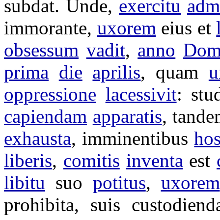
subdat
. Unde,
exercitu
adm
immorante
,
uxorem
eius et
obsessum
vadit
,
anno
Dom
prima
die
aprilis
, quam
u
oppressione
lacessivit
:
stu
capiendam
apparatis
, tand
exhausta
,
imminentibus
hos
liberis
,
comitis
inventa
est
libitu
suo
potitus
,
uxorem
prohibita
, suis
custodien