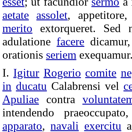
esset
; ut
facundior
sermo
a
aetate
assolet
,
appetitore
merito
extorqueret
. Sed 
adulatione
facere
dicamur
orationis
seriem
exequamur
I.
Igitur
Rogerio
comite
ne
in
ducatu
Calabrensi
vel
c
Apuliae
contra
voluntate
intendendo
praeoccupato
apparato
,
navali
exercitu
a