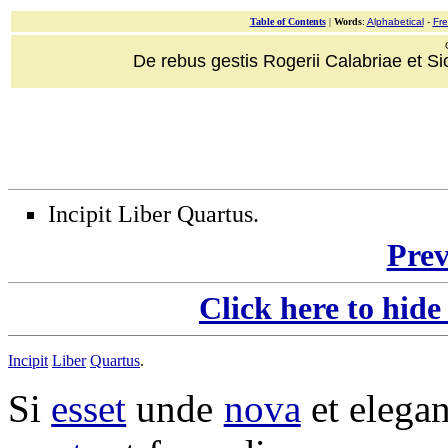
Table of Contents
|
Words
:
Alphabetical
-
Fr
De rebus gestis Rogerii Calabriae et Sici
Incipit Liber Quartus.
Prev
Click here to hide
Incipit
Liber
Quartus
.
Si
esset
unde
nova
et
elegan