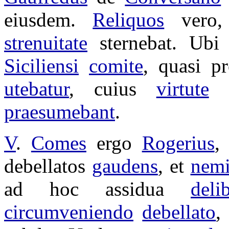
eiusdem.
Reliquos
vero,
strenuitate
sternebat
. Ubi
Siciliensi
comite
, quasi 
utebatur
, cuius
virtute
praesumebant
.
V
.
Comes
ergo
Rogerius
,
debellatos
gaudens
, et
nem
ad hoc
assidua
deli
circumveniendo
debellato
,