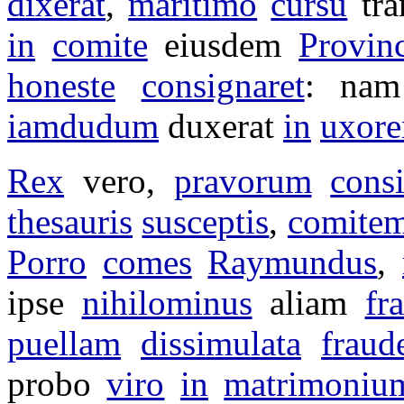
dixerat
,
maritimo
cursu
tra
in
comite
eiusdem
Provin
honeste
consignaret
: nam
iamdudum
duxerat
in
uxor
Rex
vero,
pravorum
consi
thesauris
susceptis
,
comite
Porro
comes
Raymundus
,
ipse
nihilominus
aliam
fr
puellam
dissimulata
fraud
probo
viro
in
matrimoniu