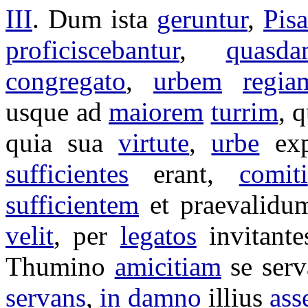
III
. Dum ista
geruntur
,
Pisa
proficiscebantur
,
quasda
congregato
,
urbem
regia
usque ad
maiorem
turrim
, 
quia sua
virtute
,
urbe
ex
sufficientes
erant,
comiti
sufficientem
et
praevalidu
velit
, per
legatos
invitante
Thumino
amicitiam
se
ser
servans
,
in
damno
illius
ass