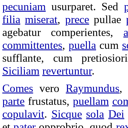
pecuniam
usurparet
. Sed
filia
miserat
,
prece
pullae
agebatur
comperientes
,
committentes
,
puella
cum
s
sufflante
, cum
pretiosior
Siciliam
revertuntur
.
Comes
vero
Raymundus
parte
frustatus
,
puellam
com
copulavit
.
Sicque
sola
Dei
et
pater
opprobrio
, quod
re