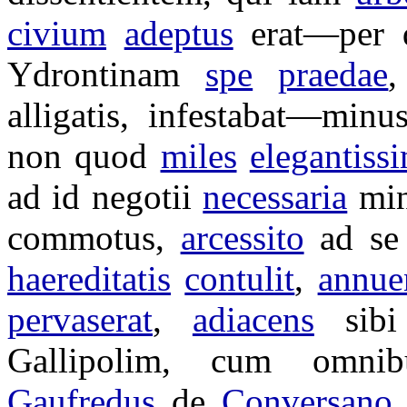
civium
adeptus
erat—per
Ydrontinam
spe
praedae
alligatis
,
infestabat
—minu
non quod
miles
elegantiss
ad id
negotii
necessaria
mi
commotus
,
arcessito
ad se
haereditatis
contulit
,
annue
pervaserat
,
adiacens
sib
Gallipolim
, cum omni
Gaufredus
de
Conversano