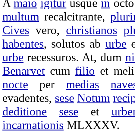
A
maio
igitur
usque
in
oct
multum
recalcitrante
,
plur
Cives
vero,
christianos
pl
habentes
,
solutos
ab
urbe
urbe
recessuros
. At, dum
n
Benarvet
cum
filio
et
meli
nocte
per
medias
nave
evadentes
,
sese
Notum
reci
deditione
sese
et
urb
incarnationis
MLXXXV
.