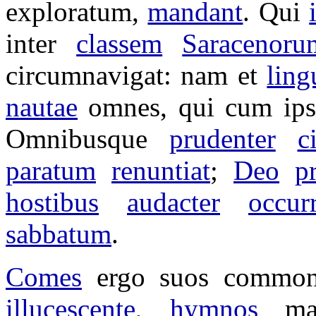
exploratum
,
mandant
. Qui
inter
classem
Saracenoru
circumnavigat
: nam et
ling
nautae
omnes, qui cum ip
Omnibusque
prudenter
c
paratum
renuntiat
;
Deo
p
hostibus
audacter
occur
sabbatum
.
Comes
ergo suos
common
illucescente
,
hymnos
ma