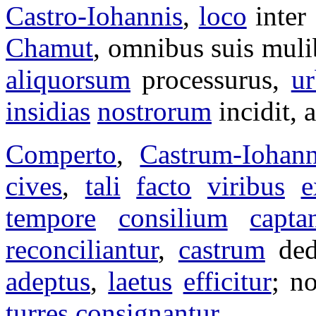
Castro-Iohannis
,
loco
inter
Chamut
, omnibus suis
muli
aliquorsum
processurus
,
ur
insidias
nostrorum
incidit
, 
Comperto
,
Castrum-Iohann
cives
,
tali
facto
viribus
e
tempore
consilium
capta
reconciliantur
,
castrum
ded
adeptus
,
laetus
efficitur
; n
turres
consignantur
.