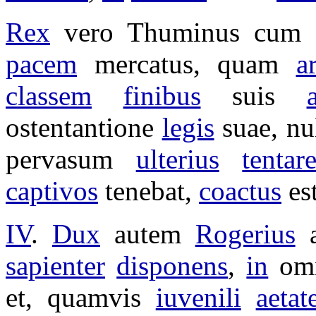
Rex
vero
Thuminus
cum
pacem
mercatus
, quam
a
classem
finibus
suis
ostentantione
legis
suae, nu
pervasum
ulterius
tentar
captivos
tenebat
,
coactus
es
IV
.
Dux
autem
Rogerius
a
sapienter
disponens
,
in
om
et, quamvis
iuvenili
aetat