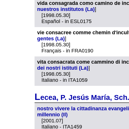
vida consagrada como camino de incu
nuestros institutos (La)
]
[1998.05.30]
Español - in ESL0175
vie consacree comme chemin d'incult
gentes (La)
]
[1998.05.30]
Français - in FRA0190
vita consacrata come cammino di inc
dei nostri istituti (La)
]
[1998.05.30]
Italiano - in ITA1059
L
ecea, P. Jesús María, Sch.
nostro vivere la cittadinanza evange
millennio (Il)
[2001.07]
Italiano - ITA1459