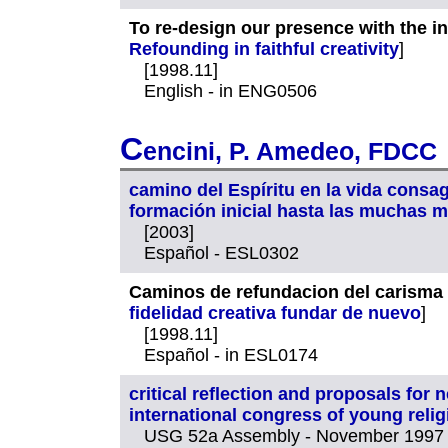
To re-design our presence with the in
Refounding in faithful creativity
]
[1998.11]
English - in ENG0506
C
encini, P. Amedeo, FDCC
camino del Espíritu en la vida consa
formación inicial hasta las muchas 
[2003]
Español - ESL0302
Caminos de refundacion del carisma e
fidelidad creativa fundar de nuevo
]
[1998.11]
Español - in ESL0174
critical reflection and proposals fo
international congress of young relig
USG 52a Assembly - November 1997