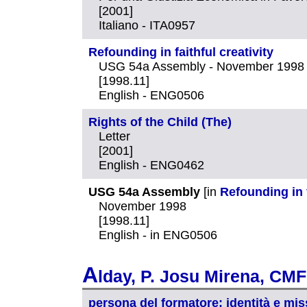
[2001]
Italiano - ITA0957
Refounding in faithful creativity
USG 54a Assembly - November 1998
[1998.11]
English - ENG0506
Rights of the Child (The)
Letter
[2001]
English - ENG0462
USG 54a Assembly
[in
Refounding in f
November 1998
[1998.11]
English - in ENG0506
A
lday, P. Josu Mirena, CMF
persona del formatore: identità e mis