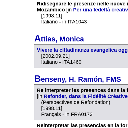
Ridisegnare le presenze nelle nuove r
Mozambico
[in
Per una fedeltà crea
[1998.11]
Italiano - in ITA1043
A
ttias, Monica
Vivere la cittadinanza evangelica oggi
[2002.09.21]
Italiano - ITA1460
B
enseny, H. Ramón, FMS
Re interpreter les presences dans la 
[in
Refonder, dans la Fidélité Créative
(Perspectives de Refondation)
[1998.11]
Français - in FRA0173
Reinterpretar las presencias en la f