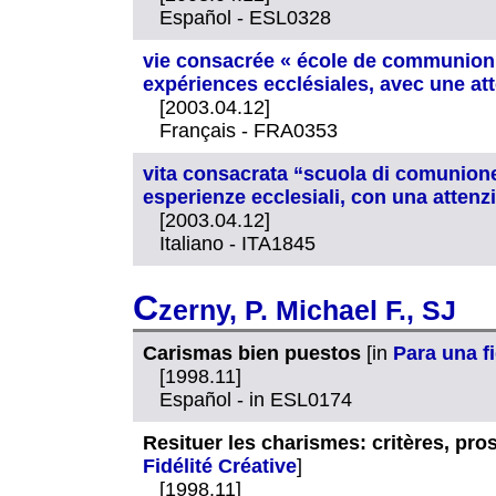
Español - ESL0328
vie consacrée « école de communion 
expériences ecclésiales, avec une att
[2003.04.12]
Français - FRA0353
vita consacrata “scuola di comunione”
esperienze ecclesiali, con una attenzio
[2003.04.12]
Italiano - ITA1845
C
zerny, P. Michael F., SJ
Carismas bien puestos
[in
Para una f
[1998.11]
Español - in ESL0174
Resituer les charismes: critères, pro
Fidélité Créative
]
[1998.11]