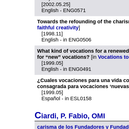
[2002.05.25]
English - ENG0571
Towards the refounding of the charis
faithful creativity
]
[1998.11]
English - in ENG0506
What kind of vocations for a renewed 
for “new” vocations?
[in
Vocations to
[1999.05]
English - in ENG0491
¿Cuales vocaciones para una vida co
consagrada para vocaciones ‘nuevas
[1999.05]
Español - in ESL0158
C
iardi, P. Fabio, OMI
carisma de los Fundadores y Fundad