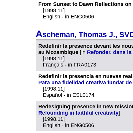
From Sunset to Dawn Reflections on
[1998.11]
English - in ENG0506
A
scheman, Thomas J., SV
Redefinir la presence devant les nouv
au Mozambique
[in
Refonder, dans la 
[1998.11]
Français - in FRA0173
Redefinir la presencia en nuevas rea
Para una fidelidad creativa fundar d
[1998.11]
Español - in ESL0174
Redesigning presence in new mission
Refounding in faithful creativity
]
[1998.11]
English - in ENG0506