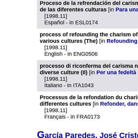
Proceso de la refrendación del caris
de las diferentes culturas
[in
Para una
[1998.11]
Español - in ESL0174
process of refounding the charism of 
various cultures (The)
[in
Refounding i
[1998.11]
English - in ENG0506
processo di riconferma del carisma n
diverse culture (Il)
[in
Per una fedelt
[1998.11]
Italiano - in ITA1043
Processus de la refondation du chari
differentes cultures
[in
Refonder, dans
[1998.11]
Français - in FRA0173
G
arcía Paredes, José Cris