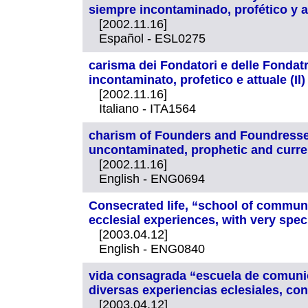
siempre incontaminado, profético y ac
[2002.11.16]
Español - ESL0275
carisma dei Fondatori e delle Fondatr
incontaminato, profetico e attuale (Il)
[2002.11.16]
Italiano - ITA1564
charism of Founders and Foundresses
uncontaminated, prophetic and curre
[2002.11.16]
English - ENG0694
Consecrated life, “school of communi
ecclesial experiences, with very specia
[2003.04.12]
English - ENG0840
vida consagrada “escuela de comunió
diversas experiencias eclesiales, con
[2003.04.12]