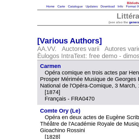
Bibliot
Home
Carte
Catalogue
Updates
Download
Info
Format I
Littér
(see also the
genera
[Various Authors]
AA.VV. Auctores varii Autores var
Èulogos IntraText: free demo - dim
Carmen
Opéra comique en trois actes par Henr
Prosper Mérimée Musique de Georges Bi
National de l'Opéra-Comique, 3 March,
[1874]
Français - FRA0470
Comte Ory (Le)
Opéra en deux actes de Eugène Scribe
Théâtre de l'Académie Royale de Musiqu
Gioachino Rossini
[1828]