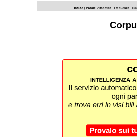
Indice
|
Parole
:
Alfabetica
-
Frequenza
-
Rov
Corpu
co
intelligenza a
Il servizio automatico 
ogni pa
e trova erri in visi bili
Provalo sui t