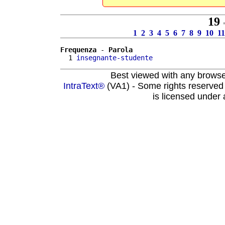
19
=
1
2
3
4
5
6
7
8
9
10
11
Frequenza
 - 
Parola
  1 
insegnante-studente
Best viewed with any brows
IntraText®
(VA1) - Some rights reserved
is licensed under