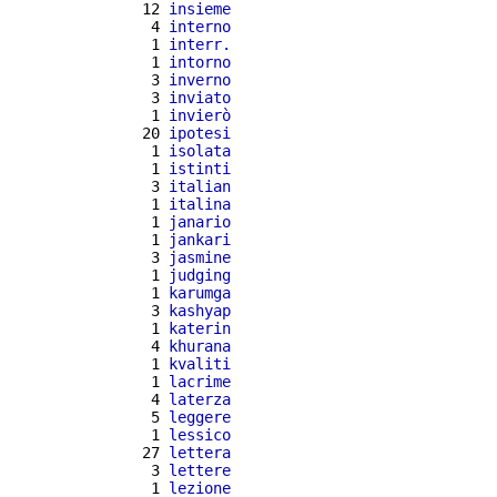
 12 
insieme
  4 
interno
  1 
interr.
  1 
intorno
  3 
inverno
  3 
inviato
  1 
invierò
 20 
ipotesi
  1 
isolata
  1 
istinti
  3 
italian
  1 
italina
  1 
janario
  1 
jankari
  3 
jasmine
  1 
judging
  1 
karumga
  3 
kashyap
  1 
katerin
  4 
khurana
  1 
kvaliti
  1 
lacrime
  4 
laterza
  5 
leggere
  1 
lessico
 27 
lettera
  3 
lettere
  1 
lezione