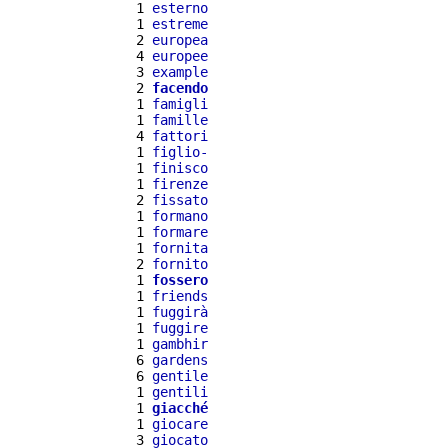
  1 
esterno
  1 
estreme
  2 
europea
  4 
europee
  3 
example
  2 
facendo
  1 
famigli
  1 
famille
  4 
fattori
  1 
figlio-
  1 
finisco
  1 
firenze
  2 
fissato
  1 
formano
  1 
formare
  1 
fornita
  2 
fornito
  1 
fossero
  1 
friends
  1 
fuggirà
  1 
fuggire
  1 
gambhir
  6 
gardens
  6 
gentile
  1 
gentili
  1 
giacché
  1 
giocare
  3 
giocato