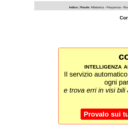
Indice
|
Parole
:
Alfabetica
-
Frequenza
-
Rov
Cor
co
intelligenza a
Il servizio automatico 
ogni pa
e trova erri in visi bili
Provalo sui t