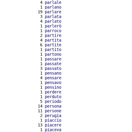
  4 
parlale
  1 
parlano
 19 
parlare
  3 
parlata
  4 
parlato
  1 
parlerò
  1 
parroco
  2 
partire
  4 
partita
  6 
partite
  1 
partito
  1 
partono
  1 
passare
  1 
passate
  3 
passato
  1 
pensano
  4 
pensare
  1 
pensavo
  1 
pensino
  1 
perdere
  1 
perduto
  5 
periodo
 14 
persona
 11 
persone
  2 
perugia
  1 
piaccio
 13 
piacere
  1 
piaceva