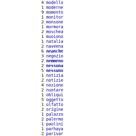
  4 
modello
  1 
moderne
  9 
momento
  1 
monitor
  2 
monsone
  1 
mormora
  2 
moschea
  1 
muoiono
  1 
natalia
  2 
naveena
  6 
neanche
  3 
negozio
  2 
nemmeno
  2 
nessuna
  5 
nessuno
  1 
notizia
  2 
notizie
  4 
nozione
  2 
nuotare
  1 
obliqui
  5 
oggetto
  1 
olfatto
  2 
origine
  1 
palazzo
  2 
palermo
  1 
paolini
  1 
parhaya
  2 
parivar