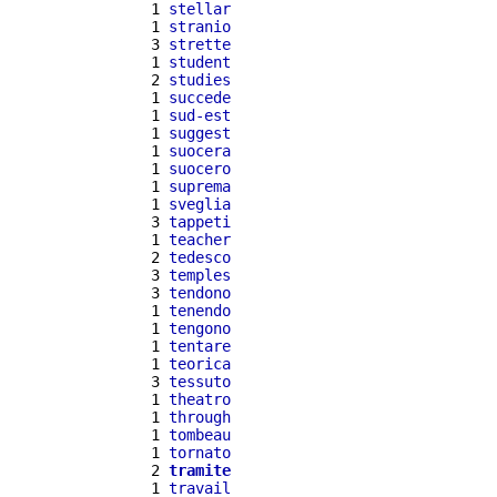
  1 
stellar
  1 
stranio
  3 
strette
  1 
student
  2 
studies
  1 
succede
  1 
sud-est
  1 
suggest
  1 
suocera
  1 
suocero
  1 
suprema
  1 
sveglia
  3 
tappeti
  1 
teacher
  2 
tedesco
  3 
temples
  3 
tendono
  1 
tenendo
  1 
tengono
  1 
tentare
  1 
teorica
  3 
tessuto
  1 
theatro
  1 
through
  1 
tombeau
  1 
tornato
  2 
tramite
  1 
travail