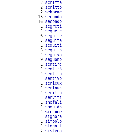
  2 
scritta
  2 
scritto
  2 
sebbene
 13 
seconda
 16 
secondo
  1 
segreti
  1 
seguete
  6 
seguire
  7 
seguita
  1 
seguiti
  6 
seguito
  1 
seguiva
  9 
seguono
  1 
sentire
  1 
sentirò
  1 
sentito
  1 
sentivo
  1 
serieux
  1 
serious
  1 
seritto
  1 
serviti
  1 
shefali
  1 
shouldn
  1 
siccome
  1 
signora
  1 
simbolo
  1 
singoli
  2 
sistema