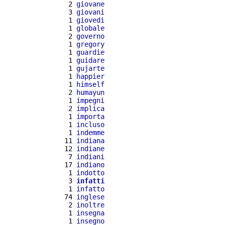
  2 
giovane
  3 
giovani
  1 
giovedi
  1 
globale
  2 
governo
  1 
gregory
  1 
guardie
  1 
guidare
  1 
gujarte
  1 
happier
  1 
himself
  2 
humayun
  1 
impegni
  2 
implica
  1 
importa
  1 
incluso
  1 
indemme
 11 
indiana
 12 
indiane
  7 
indiani
 17 
indiano
  1 
indotto
  3 
infatti
  1 
infatto
 74 
inglese
  2 
inoltre
  1 
insegna
  1 
insegno