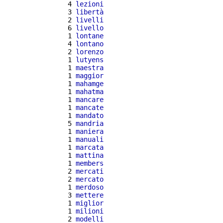
  4 
lezioni
  3 
libertà
  2 
livelli
  6 
livello
  1 
lontane
  4 
lontano
  2 
lorenzo
  1 
lutyens
  1 
maestra
  1 
maggior
  1 
mahamge
  1 
mahatma
  1 
mancare
  1 
mancate
  1 
mandato
  5 
mandria
  1 
maniera
  1 
manuali
  1 
marcata
  1 
mattina
  1 
members
  2 
mercati
  2 
mercato
  1 
merdoso
  3 
mettere
  1 
miglior
  1 
milioni
  2 
modelli