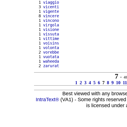
  1 
viaggio
  3 
vicenti
  1 
vigente
  8 
vincere
  1 
vincono
  1 
virgola
  1 
visione
  1 
vissuta
  1 
vittime
  1 
voisins
  1 
volonta
  2 
vorebbe
  1 
vuotata
  1 
waheeda
  2 
zarurat
7
= 486
1
2
3
4
5
6
7
8
9
10
11
Best viewed with any brows
IntraText®
(VA1) - Some rights reserved
is licensed under