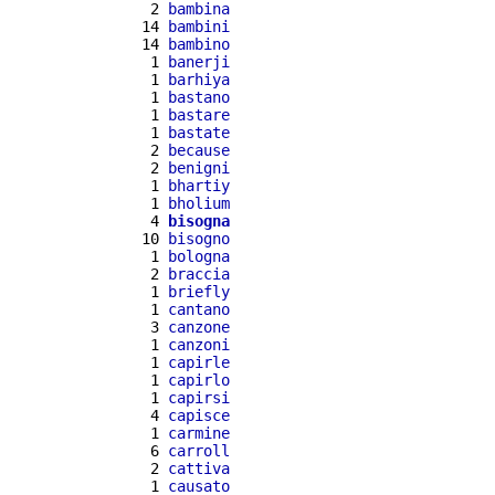
  2 
bambina
 14 
bambini
 14 
bambino
  1 
banerji
  1 
barhiya
  1 
bastano
  1 
bastare
  1 
bastate
  2 
because
  2 
benigni
  1 
bhartiy
  1 
bholium
  4 
bisogna
 10 
bisogno
  1 
bologna
  2 
braccia
  1 
briefly
  1 
cantano
  3 
canzone
  1 
canzoni
  1 
capirle
  1 
capirlo
  1 
capirsi
  4 
capisce
  1 
carmine
  6 
carroll
  2 
cattiva
  1 
causato