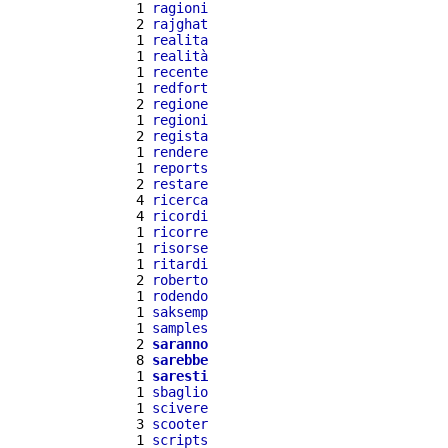
  1 
ragioni
  2 
rajghat
  1 
realita
  1 
realità
  1 
recente
  1 
redfort
  2 
regione
  1 
regioni
  2 
regista
  1 
rendere
  1 
reports
  2 
restare
  4 
ricerca
  4 
ricordi
  1 
ricorre
  1 
risorse
  1 
ritardi
  2 
roberto
  1 
rodendo
  1 
saksemp
  1 
samples
  2 
saranno
  8 
sarebbe
  1 
saresti
  1 
sbaglio
  1 
scivere
  3 
scooter
  1 
scripts