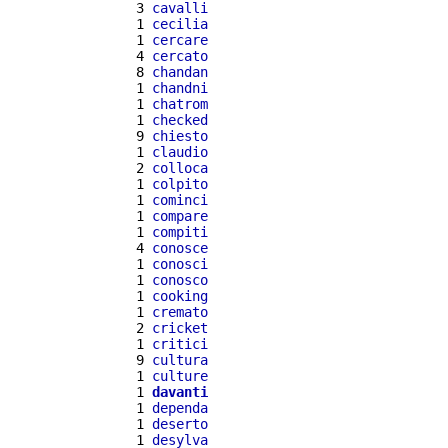
  3 
cavalli
  1 
cecilia
  1 
cercare
  4 
cercato
  8 
chandan
  1 
chandni
  1 
chatrom
  1 
checked
  9 
chiesto
  1 
claudio
  2 
colloca
  1 
colpito
  1 
cominci
  1 
compare
  1 
compiti
  4 
conosce
  1 
conosci
  1 
conosco
  1 
cooking
  1 
cremato
  2 
cricket
  1 
critici
  9 
cultura
  1 
culture
  1 
davanti
  1 
dependa
  1 
deserto
  1 
desylva