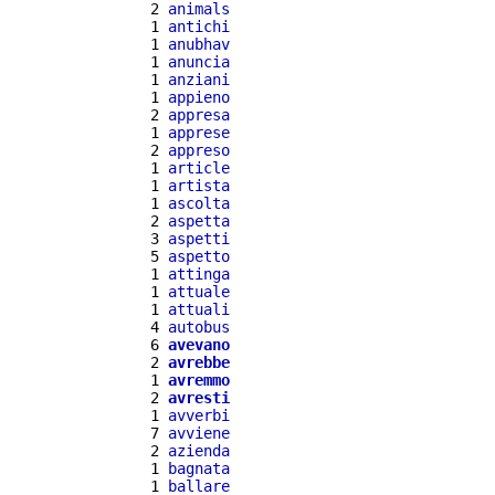
  2 
animals
  1 
antichi
  1 
anubhav
  1 
anuncia
  1 
anziani
  1 
appieno
  2 
appresa
  1 
apprese
  2 
appreso
  1 
article
  1 
artista
  1 
ascolta
  2 
aspetta
  3 
aspetti
  5 
aspetto
  1 
attinga
  1 
attuale
  1 
attuali
  4 
autobus
  6 
avevano
  2 
avrebbe
  1 
avremmo
  2 
avresti
  1 
avverbi
  7 
avviene
  2 
azienda
  1 
bagnata
  1 
ballare