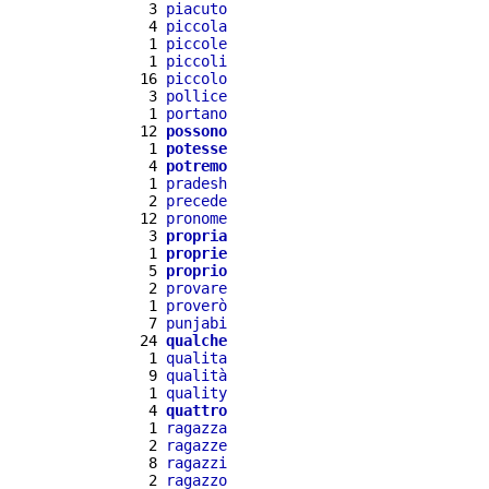
  3 
piacuto
  4 
piccola
  1 
piccole
  1 
piccoli
 16 
piccolo
  3 
pollice
  1 
portano
 12 
possono
  1 
potesse
  4 
potremo
  1 
pradesh
  2 
precede
 12 
pronome
  3 
propria
  1 
proprie
  5 
proprio
  2 
provare
  1 
proverò
  7 
punjabi
 24 
qualche
  1 
qualita
  9 
qualità
  1 
quality
  4 
quattro
  1 
ragazza
  2 
ragazze
  8 
ragazzi
  2 
ragazzo