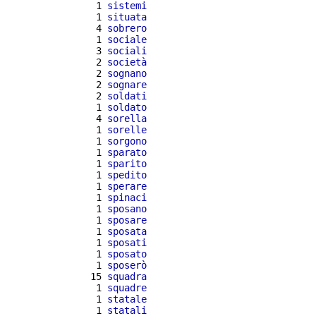
  1 
sistemi
  1 
situata
  4 
sobrero
  1 
sociale
  3 
sociali
  2 
società
  2 
sognano
  2 
sognare
  2 
soldati
  1 
soldato
  4 
sorella
  1 
sorelle
  1 
sorgono
  1 
sparato
  1 
sparito
  1 
spedito
  1 
sperare
  1 
spinaci
  1 
sposano
  1 
sposare
  1 
sposata
  1 
sposati
  1 
sposato
  1 
sposerò
 15 
squadra
  1 
squadre
  1 
statale
  1 
statali