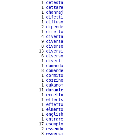
  1 
detesta
  1 
dettare
  1 
dhanraj
  1 
difetti
  1 
diffuso
  2 
dipende
  1 
diretto
  4 
diventa
  9 
diversa
  8 
diverse
 13 
diversi
  6 
diverso
  1 
diverti
  1 
domanda
  8 
domande
  1 
dormito
  1 
dozzine
  1 
dukanom
 11 
durante
  1 
eccetto
  1 
effects
  1 
effetto
  1 
elmento
  1 
english
  1 
entrare
 17 
esempio
  2 
essendo
  3 
esserci