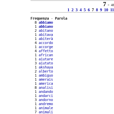
7
= 486
1
2
3
4
5
6
7
8
9
10
11
Frequenza
 - 
Parola
  8 
abbiamo
  1 
abbiano
  2 
abitano
  1 
abitava
  1 
abiterà
  4 
accordo
  1 
accorge
  4 
affetto
  1 
african
  1 
aiutare
  3 
aiutato
  1 
akshaya
  2 
alberto
  1 
ambiguo
  1 
amerais
  1 
america
  8 
analisi
  1 
andando
  1 
andarci
  3 
andorno
  1 
andremo
  1 
animale
  7 
animali