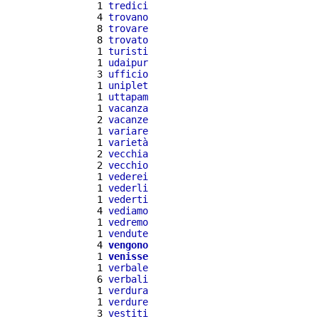
  1 
tredici
  4 
trovano
  8 
trovare
  8 
trovato
  1 
turisti
  1 
udaipur
  3 
ufficio
  1 
uniplet
  1 
uttapam
  1 
vacanza
  2 
vacanze
  1 
variare
  1 
varietà
  2 
vecchia
  2 
vecchio
  1 
vederei
  1 
vederli
  1 
vederti
  4 
vediamo
  1 
vedremo
  1 
vendute
  4 
vengono
  1 
venisse
  1 
verbale
  6 
verbali
  1 
verdura
  1 
verdure
  3 
vestiti