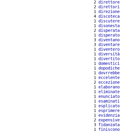
  2 
direttore
  2 
direttori
  1 
direzione
  4 
discoteca
  1 
discutere
  1 
disonesta
  2 
disperata
  1 
disperato
  3 
diventano
  3 
diventare
  1 
diventero
  1 
diversità
  1 
divertito
  1 
domestici
  1 
dopodiche
  1 
dovrrebbe
  1 
eccelente
  2 
eccezione
  1 
elaborano
  1 
eliminate
  1 
enunciato
  1 
esaminati
  1 
esplicato
  1 
esprimere
  1 
evidenzia
  2 
expensive
  3 
fidanzata
  1 
finiscono