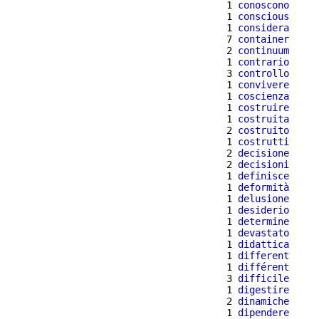
  1 
conoscono
  1 
conscious
  1 
considera
  7 
container
  2 
continuum
  1 
contrario
  3 
controllo
  1 
convivere
  1 
coscienza
  1 
costruire
  1 
costruita
  2 
costruito
  1 
costrutti
  2 
decisione
  2 
decisioni
  1 
definisce
  1 
deformità
  1 
delusione
  1 
desiderio
  1 
determine
  1 
devastato
  1 
didattica
  1 
different
  1 
différent
  3 
difficile
  1 
digestire
  2 
dinamiche
  1 
dipendere