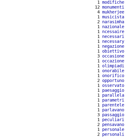
  1 
modifiche
 12 
monumenti
  4 
mukherjee
  1 
musicista
  2 
narasimha
  1 
nazionale
  1 
ncessaire
  1 
necessari
  1 
necessary
  1 
negazione
  1 
obiettivo
  3 
occasione
  1 
occazione
  1 
olimpiadi
  1 
onorabile
  1 
onorifico
  2 
opportuno
  1 
osservato
  1 
paesaggio
  1 
parallela
  1 
parametri
  1 
parentele
  1 
parlavano
  3 
passaggio
  1 
peculiari
  2 
pensavano
  1 
personale
  2 
personali