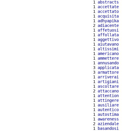
  1 
abstracts
  1 
accettate
  1 
accettato
  1 
acquisita
  1 
adhyapika
  2 
adiacente
  1 
affetuosi
  1 
affollata
  1 
aggettivo
  1 
aiutavano
  1 
altissimi
  1 
americano
  1 
ammettere
  1 
annusando
  3 
applicata
  3 
armattore
  1 
arriverai
  1 
artigiani
  1 
ascoltare
  2 
attaccano
  1 
attention
  1 
attingere
  1 
ausiliare
  1 
autentico
  1 
autostima
  1 
awareness
  2 
aziendale
  1 
basandosi