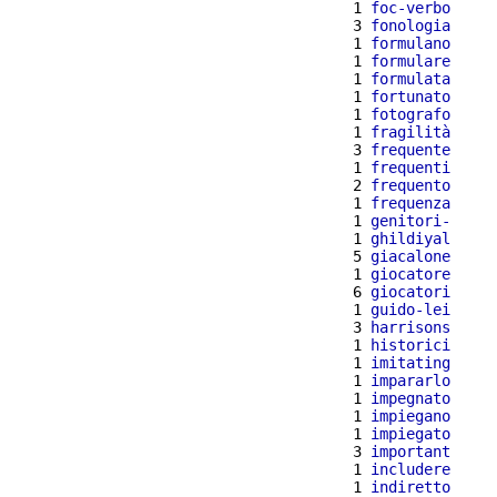
  1 
foc-verbo
  3 
fonologia
  1 
formulano
  1 
formulare
  1 
formulata
  1 
fortunato
  1 
fotografo
  1 
fragilità
  3 
frequente
  1 
frequenti
  2 
frequento
  1 
frequenza
  1 
genitori-
  1 
ghildiyal
  5 
giacalone
  1 
giocatore
  6 
giocatori
  1 
guido-lei
  3 
harrisons
  1 
historici
  1 
imitating
  1 
impararlo
  1 
impegnato
  1 
impiegano
  1 
impiegato
  3 
important
  1 
includere
  1 
indiretto