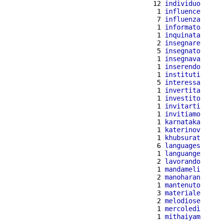
 12 
individuo
  1 
influence
  7 
influenza
  1 
informato
  1 
inquinata
  2 
insegnare
  5 
insegnato
  1 
insegnava
  1 
inserendo
  1 
instituti
  5 
interessa
  1 
invertita
  1 
investito
  1 
invitarti
  1 
invitiamo
  1 
karnataka
  1 
katerinov
  1 
khubsurat
  6 
languages
  1 
languange
  2 
lavorando
  1 
mandameli
  2 
manoharan
  1 
mantenuto
  3 
materiale
  2 
melodiose
  1 
mercoledì
  1 
mithaiyam