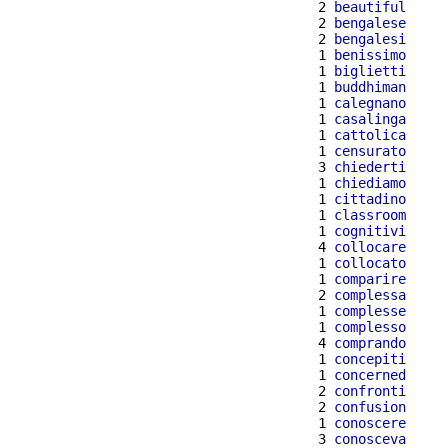
  2 
beautiful
  2 
bengalese
  2 
bengalesi
  1 
benissimo
  1 
biglietti
  1 
buddhiman
  1 
calegnano
  1 
casalinga
  1 
cattolica
  1 
censurato
  3 
chiederti
  1 
chiediamo
  1 
cittadino
  1 
classroom
  1 
cognitivi
  4 
collocare
  1 
collocato
  1 
comparire
  2 
complessa
  1 
complesse
  1 
complesso
  4 
comprando
  1 
concepiti
  1 
concerned
  2 
confronti
  2 
confusion
  1 
conoscere
  3 
conosceva