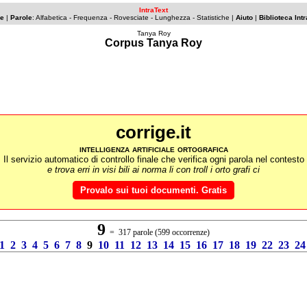
IntraText
ce
|
Parole
:
Alfabetica
-
Frequenza
-
Rovesciate
- Lunghezza -
Statistiche
|
Aiuto
|
Biblioteca Int
Tanya Roy
Corpus Tanya Roy
corrige.it
intelligenza artificiale ortografica
Il servizio automatico di controllo finale che verifica ogni parola nel contesto
e trova erri in visi bili ai norma li con troll i orto grafi ci
Provalo sui tuoi documenti. Gratis
9
= 317 parole (599 occorrenze)
1
2
3
4
5
6
7
8
9
10
11
12
13
14
15
16
17
18
19
22
23
24