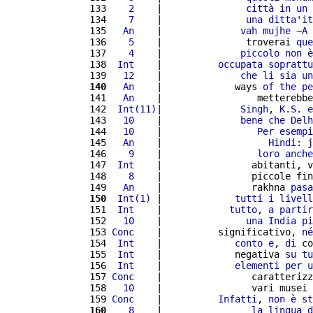
 133 
   2
    |               
città
in
un
 134 
   7
    |               
una
ditta
'
it
 135 
  An
    |              
vah
mujhe
 ~
A
 136 
   5
    |               troverai 
que
 137 
   4
    |              
piccolo
non
è
 138 
 Int
    |          
occupata
soprattu
 139 
  12
    |              
che
li
sia
un
 140
  An
    |             ways 
of
the
pe
 141 
  An
    |                 metterebbe
 142 
 Int(11)
|              
Singh
, 
K
.
S.
e
 143 
  10
    |              
bene
che
Delh
 144 
  10
    |                 
Per
esempi
 145 
  An
    |                   
Hindi
: 
j
 146 
   9
    |                 
loro
anche
 147 
 Int
    |                abitanti, v
 148 
   8
    |                piccole fin
 149 
  An
    |                rakhna 
pasa
 150
 Int(1)
 |             
tutti
i
livell
 151 
 Int
    |            
tutto
, 
a
partir
 152 
  10
    |               
una
India
pi
 153 
Conc
    |          significativo, 
né
 154 
 Int
    |             
conto
e
, 
di
 co
 155 
 Int
    |             negativa 
su
tu
 156 
 Int
    |             
elementi
per
u
 157 
Conc
    |                caratterizz
 158 
  10
    |                vari musei 
 159 
Conc
    |          
Infatti
, 
non
è
st
 160
   8
    |                
la
lingua
d