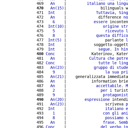
 469 
  An
    |         
italiano
una
lingu
 470
  An(15)
|               bilinguals w
 471 
 Int
    |             
Tuttavia
, 
Sing
 472 
  An
    |              difference 
no
 473 
   6
    |            
essere
 inconten
 474 
 Int(10)
|                
origine
str
 475 
   5
    |                 
ricevuto
l
 476 
   8
    |             
questa
diffico
 477 
 Int(5)
 |                 parlante 
l
 478 
 Int
    |            soggetto-oggett
 479 
 Int
    |              
segue
. 
In
hin
 480
Conc
    |           Katerinov, Kater
 481 
  An
    |          
Cultura
che
potre
 482 
Conc
    |              
tutte
le
ling
 483 
  An(23)
|            
gruppo
di
stude
 484 
   9
    |                 
la
sua
pri
 485 
  An(21)
|    generalizzata immediata
 486 
  An
    |           information brie
 487 
  An
    |             
accettabile
. 
M
 488 
   2
    |               
per
i
 turist
 489 
   9
    |                
protagonist
 490
  An(20)
|        
espressione
 intendi
 491 
  An(23)
|                 scriveva 
p
 492 
 Int
    |                 
italiano
e
 493 
   1
    |                
con
gli
ani
 494 
   8
    |                 
possiamo
s
 495 
  An
    |                
frase
. 
Semb
 496 
Conc
    |               
del
verbo
in