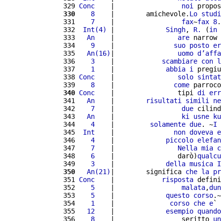
 329 
Conc
    |                 
noi
 propos
 330
   8
    |        amichevole.
Lo
studi
 331 
   7
    |                 
fax
~
fax
8
.
 332 
 Int(4)
 |             
Singh
, 
R.
 (
in
 
 333 
  An
    |                
are
 narrow 
 334 
   9
    |               
suo
posto
er
 335 
  An(16)
|                
uomo
d’
affa
 336 
   3
    |            
scambiare
con
l
 337 
   1
    |             
abbia
i
 pregiu
 338 
Conc
    |                
solo
sintat
 339 
   8
    |               
come
 parroco
 340
Conc
    |                tipi 
di
err
 341 
  An
    |        
risultati
simili
ne
 342 
   7
    |                 
due
 cilind
 343 
  An
    |                 
ki
usne
ku
 344 
   4
    |         
solamente
due
. ~
I
 
 345 
 Int
    |               
non
doveva
e
 346 
   4
    |             
piccolo
elefan
 347 
   7
    |                
Nella
mia
c
 348 
   6
    |                darò)
qualcu
 349 
   3
    |             
della
musica
I
 350
  An(21)
|        significa 
che
la
pr
 351 
Conc
    |            
risposta
 defini
 352 
   5
    |                 
malata
,
dun
 353 
   5
    |             
questo
corso
.~
 354 
   1
    |              
corso
che
e
` 
 355 
  12
    |             
esempio
quando
 356 
   8
    |                 seritto 
un