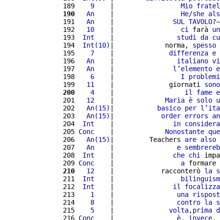
 189 
   9
    |                 
Mio
fratel
 190
  An
    |                 
He
/
she
als
 191 
  An
    |               
SUL
TAVOLO
?~
 192 
  10
    |                 
ci
 farà 
un
 193 
 Int
    |                
studi
da
cu
 194 
 Int(10)
|             norma, 
spesso
 195 
   7
    |              
differenza
e
 196 
  An
    |                
italiano
vi
 197 
  An
    |               
l’
elemento
e
 198 
   6
    |                 
I
problemi
 199 
  11
    |              giornati 
sono
 200
   4
    |                  
il
fame
e
 201 
  12
    |             
Maria
è
solo
u
 202 
  An(15)
|           
basico
per
l’
ita
 203 
  An(15)
|            
order
errors
an
 204 
 Int
    |               
in
considera
 205 
Conc
    |             
Nonostante
que
 206 
  An(15)
|         Teachers 
are
also
 207 
  An
    |                
e
sembrereb
 208 
 Int
    |               
che
chi
 impa
 209 
Conc
    |                 
a
 formare 
 210
  12
    |            racconterò 
la
s
 211 
 Int
    |                 
bilinguism
 212 
 Int
    |               
il
focalizza
 213 
   1
    |                
una
rispost
 214 
   8
    |                
contro
la
s
 215 
   5
    |              
volta
,
prima
d
 216 
Conc
    |                
è
, 
invece
, 