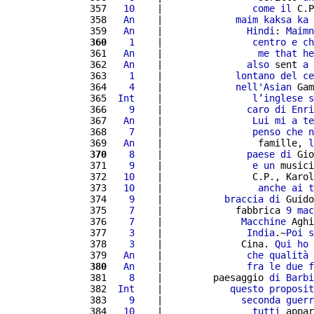
 357 
  10
    |                
come
il
 C.P
 358 
  An
    |             
maim
kaksa
ka
 
 359 
  An
    |               
Hindi
: 
Maimn
 360
   1
    |                
centro
e
ch
 361 
  An
    |                 
me
that
he
 362 
  An
    |               
also
 sent 
a
 
 363 
   1
    |             
lontano
del
ce
 364 
   4
    |             
nell'
Asian
 Gam
 365 
 Int
    |                
l’
inglese
s
 366 
   9
    |               
caro
di
Enri
 367 
  An
    |                
Lui
mi
a
te
 368 
   7
    |                
penso
che
n
 369 
  An
    |                 famille, 
l
 370
   8
    |               
paese
di
 Gio
 371 
   9
    |                
e
un
 musici
 372 
  10
    |                C.P., Karol
 373 
  10
    |                 
anche
ai
t
 374 
   9
    |           
braccia
di
 Guido
 375 
   7
    |             fabbrica 
9
mac
 376 
   7
    |              
Macchine
 Aghi
 377 
   3
    |               
India
.~
Poi
s
 378 
   3
    |              Cina. 
Qui
ho
 
 379 
  An
    |               
che
qualità
 380
  An
    |               
fra
le
due
f
 381 
   8
    |         paesaggio 
di
Barbi
 382 
 Int
    |            
questo
proposit
 383 
   9
    |              
seconda
guerr
 384 
  10
    |                
tutti
 appar