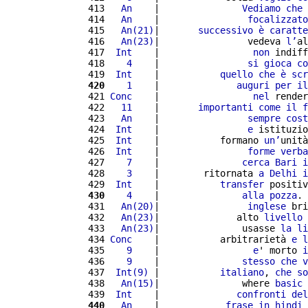
 413 
  An
    |               
Vediamo
che
 
 414 
  An
    |                
focalizzato
 415 
  An(21)
|       
successivo
è
caratte
 416 
  An(23)
|                vedeva 
l’
al
 417 
 Int
    |                 
non
 indiff
 418 
   4
    |                
si
gioca
co
 419 
 Int
    |           
quello
che
è
scr
 420
   1
    |              
auguri
per
il
 421 
Conc
    |                 
nel
 render
 422 
  11
    |       
importanti
come
il
f
 423 
  An
    |                
sempre
cost
 424 
 Int
    |                
e
 istituzio
 425 
 Int
    |           formano 
un’
unità
 426 
 Int
    |                
forme
verba
 427 
   7
    |               
cerca
Bari
i
 428 
   3
    |        ritornata 
a
Delhi
i
 429 
 Int
    |           
transfer
 positiv
 430
   4
    |               
alla
pozza
. 
 431 
  An(20)
|                
inglese
 bri
 432 
  An(23)
|              alto 
livello
 433 
  An(23)
|               usasse 
la
li
 434 
Conc
    |           arbitrarietà 
e
l
 435 
   9
    |                 
e
' morto 
i
 436 
   9
    |               
stesso
che
v
 437 
 Int(9)
 |           
italiano
, 
che
so
 438 
  An(15)
|               where 
basic
 439 
 Int
    |              
confronti
del
 440
  An
    |            
frase
in
hindi
 