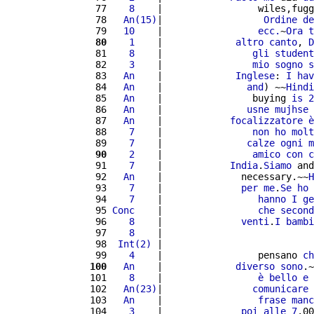
  77 
   8
    |                 wiles,fugg
  78 
  An(15)
|                  
Ordine
de
  79 
  10
    |                 
ecc.
~
Ora
t
  80
   1
    |             
altro
canto
, 
D
  81 
   8
    |                
gli
student
  82 
   3
    |                
mio
sogno
s
  83 
  An
    |             
Inglese
: 
I
hav
  84 
  An
    |               
and
) ~~
Hindi
  85 
  An
    |                buying 
is
2
  86 
  An
    |               
usne
mujhse
  87 
  An
    |            
focalizzatore
è
  88 
   7
    |                
non
ho
molt
  89 
   7
    |               
calze
ogni
m
  90
   2
    |                
amico
con
c
  91 
   7
    |            
India
.
Siamo
 and
  92 
  An
    |              necessary.~~
H
  93 
   7
    |              
per
me
.
Se
ho
  94 
   7
    |                 
hanno
I
ge
  95 
Conc
    |                 
che
second
  96 
   8
    |              
venti
.
I
bambi
  97 
   8
    |                           
  98 
 Int(2)
 |                           
  99 
   4
    |                 pensano 
ch
 100
  An
    |             
diverso
sono
.~
 101 
   8
    |                 
è
bello
e
 
 102 
  An(23)
|                
comunicare
 103 
  An
    |                 
frase
manc
 104 
   3
    |              
poi
alle
7
.00