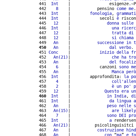
 441 
 Int
    |                esigenze.~P
 442 
   8
    |           pensino 
come
me
.
 443 
 Int
    |        
fonologia
, 
grammati
 444 
 Int
    |            secoli 
è
 riscon
 445 
  12
    |               
donna
sulle
 
 446 
 Int
    |                 
una
ricerc
 447 
  12
    |                 
tratta
di
 448 
  12
    |                 
si
chiama
 449 
  An
    |           
successione
in
t
 450
  An
    |                
dal
verbo
. 
 451 
Conc
    |            
inizio
della
fr
 452 
  An(21)
|                 
che
ha
tro
 453 
  An
    |                
del
focaliz
 454 
   6
    |            canzoni 
sono
me
 455 
  An
    |                 
Manca
però
 456 
 Int
    |        approfondita: 
la
po
 457 
   4
    |                 
coll'
allen
 458 
   2
    |                 
è
un
po'
p
 459 
  12
    |              
Questo
era
un
 460
 Int
    |               
in
India
, 
di
 461 
 Int
    |                
da
lingua
a
 462 
  An
    |               
peso
nelle
s
 463 
  An(15)
|                 
are
likely
 464 
   7
    |               
sono
DEI
pro
 465 
 Int
    |                
a
 rendersen
 466 
  An(21)
|          psicolinguisitci 
 467 
  An
    |           
costruzione
hind
 468 
  An
    |              
con
 “
ma
” 
e
fo