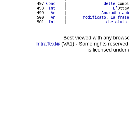
 497 
Conc
    |                
delle
 compl
 498 
 Int
    |                    
L’
Ottav
 499 
  An
    |               
Anuradha
abb
 500
  An
    |       
modificato
. 
La
frase
 501 
 Int
    |                 
che
aiuta
Best viewed with any brows
IntraText®
(VA1) - Some rights reserved
is licensed under