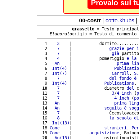
Provalo sui t
00-costr
|
cotto-khubs
|
grassetto
 = Testo principal
Elaborato
grigio
 = Testo di commento
   1 
   3
    |           dormito.........
   2 
   7
    |               
grazie
per
i
   3 
   7
    |                
già
 partito
   4 
   4
    |           pomeriggio 
e
la
 
   5 
  An
    |                  
prima
lin
   6 
 Int(4)
 |                 
Publicatio
   7 
 Int(7)
 |                
Carroll
, 
S.
   8 
   7
    |               
del
fondo
è
   9 
 Int(4)
 |             
Publications
, 
  10
   7
    |             diametro 
del
 c
  11 
   7
    |                
3
/
4
inch
 (
p
  12 
   7
    |                 
4
inch
 (
po
  13 
  An
    |                 
prima
ling
  14 
  An
    |             
seguita
è
sogg
  15 
   7
    |               Cecoslovacco
  16 
   8
    |               
la
scuola
di
  17 
 Int(13)
|                           
  18 
Conc
    |             
stranieri
. 
Per
  19 
Conc
    |       
acquisizione
, Bologn
  20
  An(15)
|             psicolinguisti