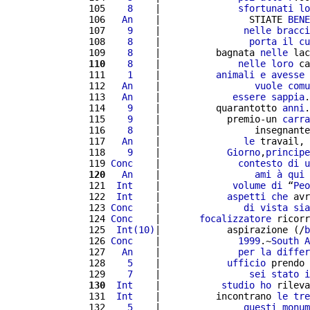
 105 
   8
    |              
sfortunati
lo
 106 
  An
    |                STIATE 
BENE
 107 
   9
    |               
nelle
bracci
 108 
   8
    |                
porta
il
cu
 109 
   8
    |          bagnata 
nelle
 lac
 110
   8
    |              
nelle
loro
 ca
 111 
   1
    |          
animali
e
avesse
 
 112 
  An
    |                 
vuole
comu
 113 
  An
    |             
essere
sappia
.
 114 
   9
    |          quarantotto 
anni
.
 115 
   9
    |            premio-un 
carra
 116 
   8
    |                 insegnante
 117 
  An
    |               
le
 travail, 
 118 
   9
    |            
Giorno
,
principe
 119 
Conc
    |              
contesto
di
u
 120
  An
    |                 
ami
à
qui
 121 
 Int
    |             
volume
di
 “
Peo
 122 
 Int
    |            
aspetti
che
 avr
 123 
Conc
    |               
di
vista
sia
 124 
Conc
    |       
focalizzatore
 ricorr
 125 
 Int(10)
|            aspirazione (/
b
 126 
Conc
    |              
1999
.~
South
A
 127 
  An
    |              
per
la
differ
 128 
   5
    |            
ufficio
 prendo 
 129 
   7
    |                
sei
stato
i
 130
 Int
    |           
studio
ho
 rileva
 131 
 Int
    |          incontrano 
le
tre
 132 
   5
    |               
questi
monum