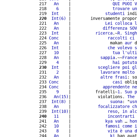
 217 
  An
    |                 
QUI
PUOI
V
 218 
   6
    |                 
trovare
un
 219 
 Int
    |              
studenti
 indi
 220
 Int(6)
 |        inversamente propor
 221 
  An
    |              
Lei
colloca
l
 222 
  An
    |             
differenza
SOV
 223 
 Int
    |          
ricerca
.~
R.
Singh
 224 
Conc
    |               
raccolti
ci
 225 
  An
    |                makan 
aur
 d
 226 
 Int
    |               
che
volevo
s
 227 
  10
    |                 
tua
l'
ulti
 228 
  An
    |            
sappia
.~~
France
 229 
   4
    |                 
hai
potuto
 230
 Int
    |           
scegliere
poi
gl
 231 
   2
    |            
lavorare
molto
 232 
  An
    |            
altre
frasi
: so
 233 
Conc
    |                 
casi
 obliq
 234 
Conc
    |             
apprendente
ne
 235 
   9
    |          fratelli~
1
. 
Suo
p
 236 
  An(15)
|           violations. 
The
 
 237 
 Int(8)
 |                
suona
: "
usn
 238 
  An
    |           
focalizzatore
ch
 239 
 Int(10)
|               
reso
, 
in
alc
 240
  11
    |               
incontrarti
 241 
  An
    |              
kya
vah
 … 
hon
 242 
  10
    |              
famosi
come
i
 243 
   8
    |               
vita
è
una
d
 244 
  An
    |                
ki
 ban avat