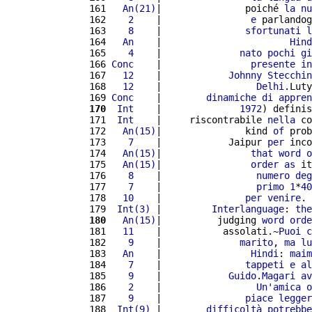
 161 
  An(21)
|               poiché 
la
nu
 162 
   2
    |                
e
 parlandog
 163 
   8
    |               
sfortunati
l
 164 
  An
    |                       
Hind
 165 
   4
    |              
nato
pochi
gi
 166 
Conc
    |                
presente
in
 167 
  12
    |            
Johnny
Stecchin
 168 
  12
    |                 
Delhi
.Luty
 169 
Conc
    |        
dinamiche
di
appren
 170
 Int
    |              
1972
) definis
 171 
 Int
    |     riscontrabile 
nella
 co
 172 
  An(15)
|               kind 
of
 prob
 173 
   7
    |            Jaipur 
per
 inco
 174 
  An(15)
|                
that
word
o
 175 
  An(15)
|                
order
as
 it
 176 
   8
    |                 
numero
deg
 177 
   7
    |                 
primo
1
*
40
 178 
  10
    |               
per
venire
. 
 179 
 Int(3)
 |         
Interlanguage
: 
the
 180
  An(15)
|          judging 
word
orde
 181 
  11
    |           assolati.~
Puoi
c
 182 
   9
    |              
marito
, 
ma
lu
 183 
  An
    |                
Hindi
: 
maim
 184 
   7
    |               
tappeti
e
al
 185 
   9
    |            
Guido
.
Magari
av
 186 
   2
    |                 
Un'
amica
o
 187 
   9
    |               
piace
legger
 188 
 Int(9)
 |        
difficoltà
potrebbe