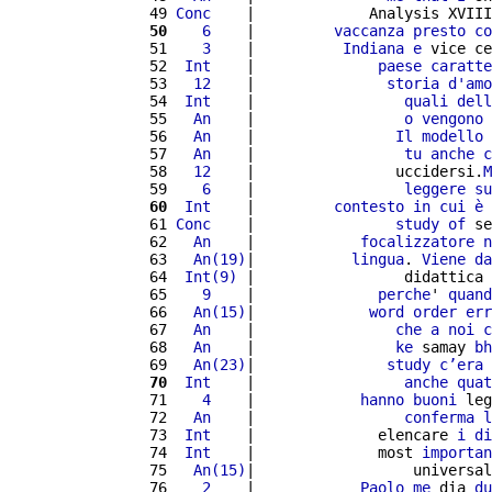
  49 
Conc
    |             Analysis XVIII
  50
   6
    |         
vaccanza
presto
co
  51 
   3
    |          
Indiana
e
 vice ce
  52 
 Int
    |              
paese
caratte
  53 
  12
    |               
storia
d'
amo
  54 
 Int
    |                 
quali
dell
  55 
  An
    |                 
o
vengono
 
  56 
  An
    |                
Il
modello
  57 
  An
    |                 
tu
anche
c
  58 
  12
    |                uccidersi.
M
  59 
   6
    |                 
leggere
su
  60
 Int
    |         
contesto
in
cui
è
  61 
Conc
    |                
study
of
 se
  62 
  An
    |            
focalizzatore
n
  63 
  An(19)
|           
lingua
. 
Viene
da
  64 
 Int(9)
 |                 didattica 
  65 
   9
    |              
perche
' 
quand
  66 
  An(15)
|             
word
order
err
  67 
  An
    |                
che
a
noi
c
  68 
  An
    |                
ke
 samay 
bh
  69 
  An(23)
|               
study
c’
era
  70
 Int
    |                 
anche
quat
  71 
   4
    |            
hanno
buoni
 leg
  72 
  An
    |                 
conferma
l
  73 
 Int
    |              elencare 
i
di
  74 
 Int
    |              most 
importan
  75 
  An(15)
|                  universal
  76 
   2
    |            
Paolo
me
 dia 
du