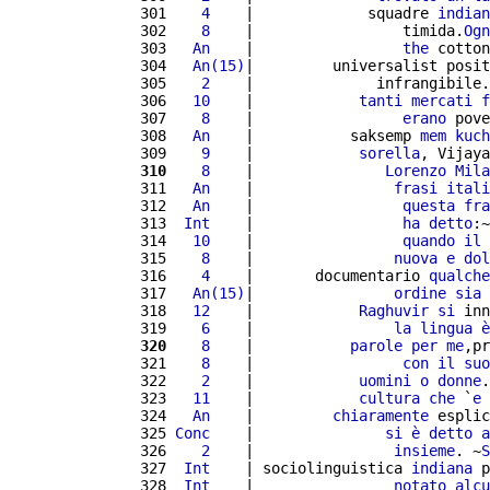
 301 
   4
    |             squadre 
indian
 302 
   8
    |                 timida.
Ogn
 303 
  An
    |                 
the
 cotton
 304 
  An(15)
|         universalist posit
 305 
   2
    |              infrangibile.
 306 
  10
    |            
tanti
mercati
f
 307 
   8
    |                 
erano
 pove
 308 
  An
    |           saksemp 
mem
kuch
 309 
   9
    |            
sorella
, Vijaya
 310
   8
    |               
Lorenzo
Mila
 311 
  An
    |                
frasi
itali
 312 
  An
    |                 
questa
fra
 313 
 Int
    |                 
ha
detto
:~
 314 
  10
    |                 
quando
il
 315 
   8
    |                
nuova
e
dol
 316 
   4
    |       documentario 
qualche
 317 
  An(15)
|                
ordine
sia
 318 
  12
    |            
Raghuvir
si
 inn
 319 
   6
    |                
la
lingua
è
 320
   8
    |           
parole
per
me
,pr
 321 
   8
    |                 
con
il
suo
 322 
   2
    |            
uomini
o
donne
.
 323 
  11
    |            
cultura
che
 `
e
 324 
  An
    |         
chiaramente
 esplic
 325 
Conc
    |               
si
è
detto
a
 326 
   2
    |                
insieme
. ~
S
 327 
 Int
    | sociolinguistica 
indiana
 p
 328 
 Int
    |                
notato
alcu