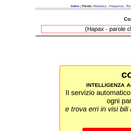
Indice
|
Parole
:
Alfabetica
-
Frequenza
-
Rov
Co
(Hapax - parole c
co
intelligenza a
Il servizio automatico 
ogni pa
e trova erri in visi bili