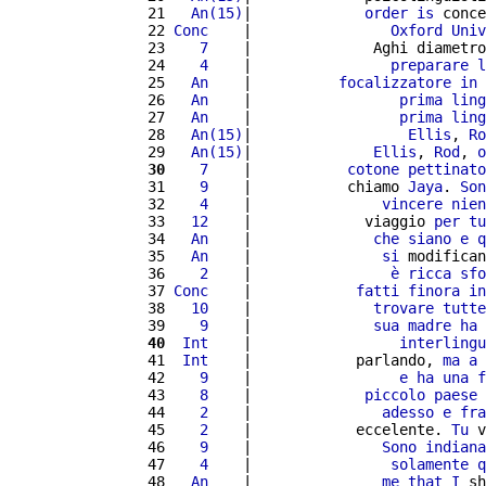
  21 
  An(15)
|             
order
is
 conce
  22 
Conc
    |                
Oxford
Univ
  23 
   7
    |              Aghi diametro
  24 
   4
    |                
preparare
l
  25 
  An
    |          
focalizzatore
in
  26 
  An
    |                 
prima
ling
  27 
  An
    |                 
prima
ling
  28 
  An(15)
|                  
Ellis
, 
Ro
  29 
  An(15)
|              
Ellis
, 
Rod
, 
o
  30
   7
    |           
cotone
pettinato
  31 
   9
    |           chiamo 
Jaya
. 
Son
  32 
   4
    |               
vincere
nien
  33 
  12
    |             viaggio 
per
tu
  34 
  An
    |              
che
siano
e
q
  35 
  An
    |               
si
 modifican
  36 
   2
    |                
è
ricca
sfo
  37 
Conc
    |            
fatti
finora
in
  38 
  10
    |              
trovare
tutte
  39 
   9
    |              
sua
madre
ha
  40
 Int
    |                 
interlingu
  41 
 Int
    |            parlando, 
ma
a
  42 
   9
    |                 
e
ha
una
f
  43 
   8
    |             
piccolo
paese
  44 
   2
    |               
adesso
e
fra
  45 
   2
    |            eccelente. 
Tu
 v
  46 
   9
    |               
Sono
indiana
  47 
   4
    |                
solamente
q
  48 
  An
    |               
me
that
I
 sh