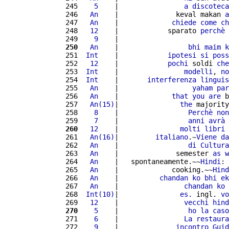
 245 
   5
    |                
a
discoteca
 246 
  An
    |              keval makan 
a
 247 
  An
    |             
chiede
come
ch
 248 
  12
    |            sparato 
perchè
 249 
   9
    |                           
 250
  An
    |                 
bhi
maim
k
 251 
 Int
    |            
ipotesi
si
poss
 252 
  12
    |            
pochi
 soldi 
che
 253 
 Int
    |                
modelli
, 
no
 254 
 Int
    |       
interferenza
linguis
 255 
  An
    |                  
yaham
par
 256 
  An
    |             
that
you
are
 b
 257 
  An(15)
|               
the
 majority
 258 
   8
    |                 
Perchè
non
 259 
   7
    |                 
anni
avrà
 260
  12
    |               
molti
libri
 261 
  An(16)
|         
italiano
.~
Viene
da
 262 
  An
    |                 
di
Cultura
 263 
  An
    |              semester 
as
w
 264 
  An
    |   spontaneamente.~~
Hindi
: 
 265 
  An
    |             cooking.~~
Hind
 266 
  An
    |          
chandan
ko
bhi
ek
 267 
  An
    |                
chandan
ko
 268 
 Int(10)
|               
es.
 ingl. 
vo
 269 
  12
    |                
vecchi
hind
 270
   5
    |                 
ho
la
caso
 271 
   6
    |                
La
restaura
 272 
   9
    |              
incontro
Guid