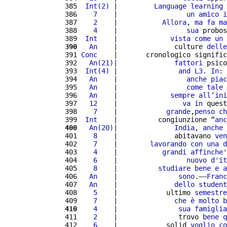
 385 
 Int(2)
 |         
Language
learning
 386 
   7
    |                 
un
amico
i
 387 
   2
    |           
Allora
, 
ma
fa
ma
 388 
   4
    |                 
sua
 probos
 389 
 Int
    |             
vista
come
un
 
 390
  An
    |              culture 
delle
 391 
Conc
    |       cronologico signific
 392 
  An(21)
|              
fattori
 psico
 393 
 Int(4)
 |               
and
L3
. 
In
: 
 394 
  An
    |                 
anche
piac
 395 
  An
    |                 
come
tale
 396 
  An
    |             
sempre
all’
ini
 397 
  12
    |                
va
in
 quest
 398 
   7
    |            
grande
,
penso
ch
 399 
 Int
    |          congiunzione “
anc
 400
  An(20)
|              
India
, 
anche
 401 
   8
    |              abitavano 
ven
 402 
   7
    |        
lavorando
con
una
d
 403 
   4
    |           
grandi
affinche
'
 404 
   6
    |                 
nuovo
d'
it
 405 
   8
    |          
studiare
bene
e
a
 406 
  An
    |               
sono
.~~
Franc
 407 
  An
    |              
dello
student
 408 
   5
    |            ultimo 
semestre
 409 
   7
    |              
che
è
molto
b
 410
   4
    |               
sua
famiglia
 411 
   2
    |               trovo 
bene
q
 412 
   6
    |            solid 
voglio
co