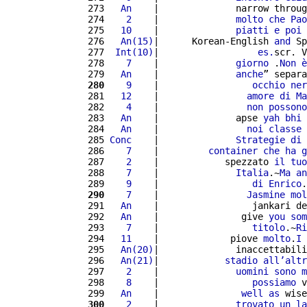
 273 
  An
    |              narrow throug
 274 
   2
    |              
molto
che
Pao
 275 
  10
    |              
piatti
e
poi
 276 
  An(15)
|      Korean-English 
and
 Sp
 277 
 Int(10)
|                  
es.
scr. V
 278 
   7
    |              
giorno
 .
Non
è
 279 
  An
    |              
anche
” separa
 280
   9
    |                 
occhio
ner
 281 
  12
    |                
amore
di
Ma
 282 
   4
    |                
non
possono
 283 
  An
    |              apse 
yah
bhi
 
 284 
  An
    |                
noi
classe
 285 
Conc
    |              
Strategie
di
 286 
   7
    |         
container
che
ha
g
 287 
   2
    |            spezzato 
il
tuo
 288 
   7
    |              
Italia
.~
Ma
an
 289 
   9
    |                 
di
Enrico
.
 290
   7
    |                
Jasmine
mol
 291 
  An
    |                 jankari de
 292 
  An
    |               give 
you
som
 293 
   7
    |                 
titolo
.~
Ri
 294 
  11
    |             piove 
molto
.
I
 
 295 
  An(20)
|              inaccettabili
 296 
  An(21)
|            
stadio
all’
altr
 297 
   2
    |              
uomini
sono
m
 298 
   8
    |                 
possiamo
 v
 299 
  An
    |               
well
as
 wise
 300
   2
    |              
trovato
un
la