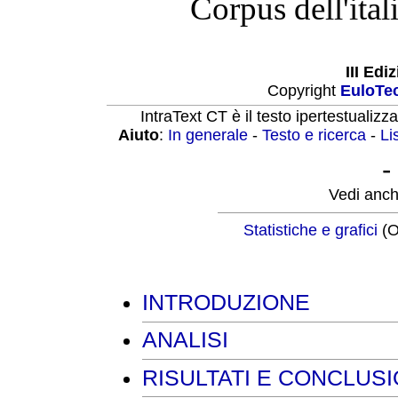
Corpus dell'ita
III Edi
Copyright
EuloTe
IntraText CT è il testo ipertestualizz
Aiuto
:
In generale
-
Testo e ricerca
-
Li
-
Vedi anc
Statistiche e grafici
(O
INTRODUZIONE
ANALISI
RISULTATI E CONCLUSI