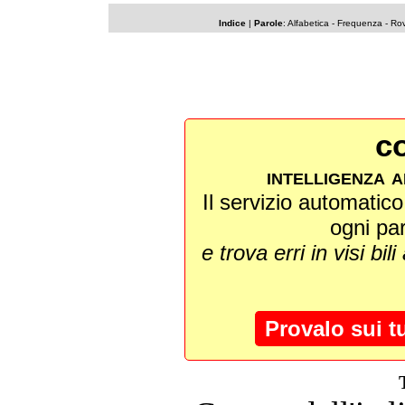
Indice
|
Parole
:
Alfabetica
-
Frequenza
-
Rov
co
intelligenza a
Il servizio automatico 
ogni pa
e trova erri in visi bili
Provalo sui t