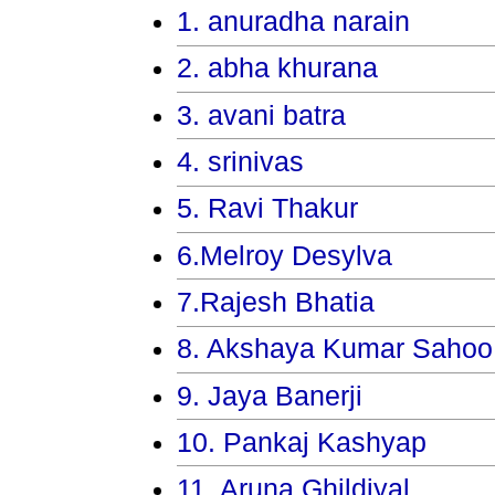
1. anuradha narain
2. abha khurana
3. avani batra
4. srinivas
5. Ravi Thakur
6.Melroy Desylva
7.Rajesh Bhatia
8. Akshaya Kumar Sahoo
9. Jaya Banerji
10. Pankaj Kashyap
11. Aruna Ghildiyal