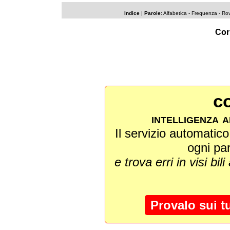
Indice
|
Parole
:
Alfabetica
- Frequenza -
Rov
Cor
co
intelligenza a
Il servizio automatico 
ogni pa
e trova erri in visi bili
Provalo sui t