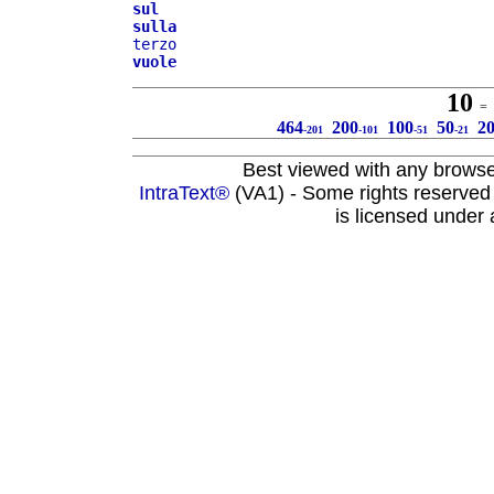
sul
sulla
terzo
vuole
10
= 2
464
200
100
50
2
-201
-101
-51
-21
Best viewed with any brows
IntraText®
(VA1) - Some rights reserved
is licensed under