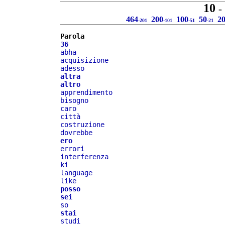
10
= 2
464
200
100
50
2
-201
-101
-51
-21
Parola
36
abha
acquisizione
adesso
altra
altro
apprendimento
bisogno
caro
città
costruzione
dovrebbe
ero
errori
interferenza
ki
language
like
posso
sei
so
stai
studi