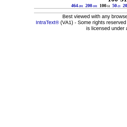
464
200
100
50
2
-201
-101
-51
-21
Best viewed with any brows
IntraText®
(VA1) - Some rights reserved
is licensed under