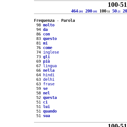
100-51
464
200
100
50
2
-201
-101
-51
-21
Frequenza
 - 
Parola
 98 
molto
 94 
da
 86 
con
 83 
questo
 81 
mi
 76 
come
 74 
inglese
 73 
gli
 69 
più
 67 
lingua
 66 
nella
 64 
hindi
 63 
delhi
 63 
frase
 59 
se
 58 
nel
 52 
questa
 51 
ci
 51 
lui
 51 
quando
 51 
sua
100-51