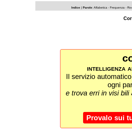
Indice
|
Parole
:
Alfabetica
- Frequenza -
Rov
Cor
co
intelligenza a
Il servizio automatico 
ogni pa
e trova erri in visi bili
Provalo sui t