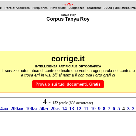
IntraText
ce
|
Parole
:
Alfabetica
- Frequenza -
Rovesciate
-
Lunghezza
-
Statistiche
|
Aiuto
|
Biblioteca Int
Tanya Roy
Corpus Tanya Roy
corrige.it
intelligenza artificiale ortografica
Il servizio automatico di controllo finale che verifica ogni parola nel contesto
e trova erri in visi bili ai norma li con troll i orto grafi ci
Provalo sui tuoi documenti. Gratis
4
= 152 parole (608 occorrenze)
64
200
100
50
20
14
13
12
11
10
9
8
7
6
5
4
3
2
-201
-101
-51
-21
-15