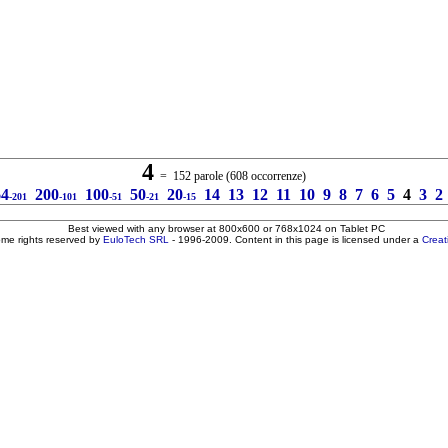
4
= 152 parole (608 occorrenze)
64
200
100
50
20
14
13
12
11
10
9
8
7
6
5
4
3
2
-201
-101
-51
-21
-15
Best viewed with any browser at 800x600 or 768x1024 on Tablet PC
ome rights reserved by
EuloTech SRL
- 1996-2009. Content in this page is licensed under a
Crea