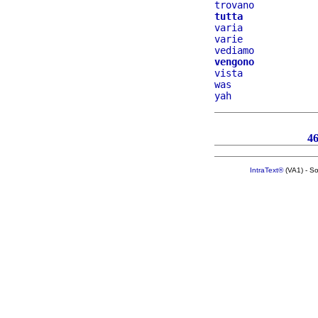
trovano
tutta
varia
varie
vediamo
vengono
vista
was
yah
4
IntraText®
(VA1) - S