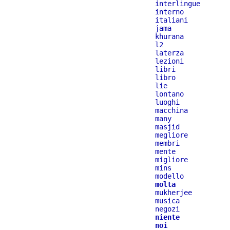
interlingue
interno
italiani
jama
khurana
l2
laterza
lezioni
libri
libro
lie
lontano
luoghi
macchina
many
masjid
megliore
membri
mente
migliore
mins
modello
molta
mukherjee
musica
negozi
niente
noi