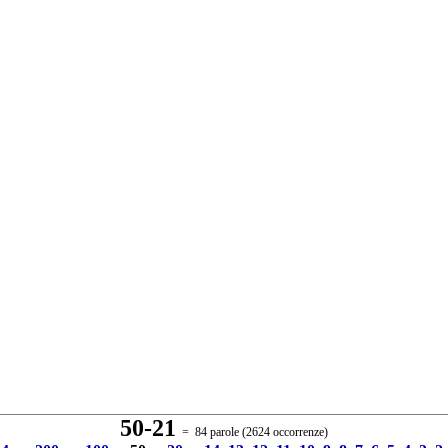
50-21
= 84 parole (2624 occorrenze)