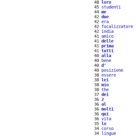
 48 
loro
 45 
studenti
 44 
me
 42 
due
 42 
era
 42 
focalizzatore
 42 
india
 41 
amico
 41 
delle
 41 
prima
 41 
tutti
 40 
alla
 40 
bene
 40 
d'
 40 
posizione
 38 
essere
 38 
lei
 38 
mio
 38 
the
 37 
dei
 36 
2
 36 
al
 36 
molti
 36 
qui
 36 
vita
 35 
lo
 34 
corso
 34 
lingue