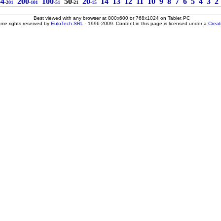
64
200
100
50
20
14
13
12
11
10
9
8
7
6
5
4
3
2
-201
-101
-51
-21
-15
Best viewed with any browser at 800x600 or 768x1024 on Tablet PC
ome rights reserved by
EuloTech SRL
- 1996-2009. Content in this page is licensed under a
Crea