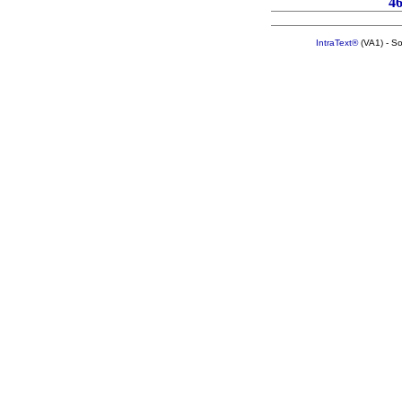
4
IntraText®
(VA1) - S