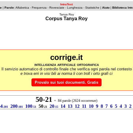
IntraText
ce
|
Parole
:
Alfabetica
- Frequenza -
Rovesciate
-
Lunghezza
-
Statistiche
|
Aiuto
|
Biblioteca Int
Tanya Roy
Corpus Tanya Roy
corrige.it
intelligenza artificiale ortografica
Il servizio automatico di controllo finale che verifica ogni parola nel contesto
e trova erri in visi bili ai norma li con troll i orto grafi ci
Provalo sui tuoi documenti. Gratis
50-21
= 84 parole (2624 occorrenze)
64
200
100
50
20
14
13
12
11
10
9
8
7
6
5
4
3
2
-201
-101
-51
-21
-15