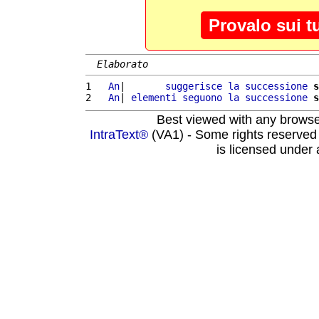
Provalo sui t
Elaborato
1 
  An
|       
suggerisce
la
successione
s
2 
  An
| 
elementi
seguono
la
successione
s
Best viewed with any brows
IntraText®
(VA1) - Some rights reserved
is licensed under