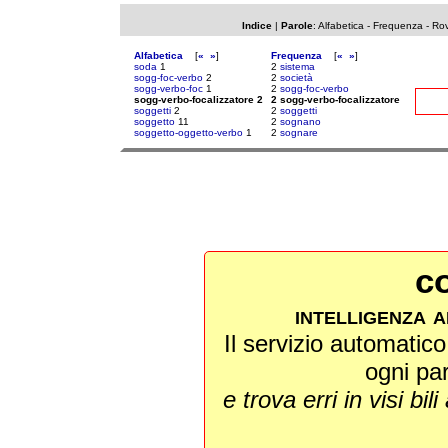
Indice
|
Parole
:
Alfabetica
-
Frequenza
-
Rov
Alfabetica
[
«
»
]
Frequenza
[
«
»
]
soda
1
2
sistema
sogg-foc-verbo
2
2
società
sogg-verbo-foc
1
2
sogg-foc-verbo
sogg-verbo-focalizzatore 2
2 sogg-verbo-focalizzatore
soggetti
2
2
soggetti
soggetto
11
2
sognano
soggetto-oggetto-verbo
1
2
sognare
co
intelligenza a
Il servizio automatico 
ogni pa
e trova erri in visi bili