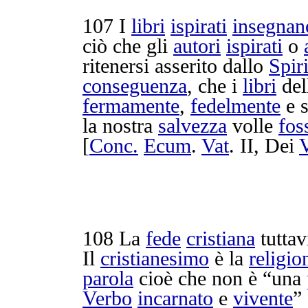
107 I
libri
ispirati
insegnan
ciò che gli
autori
ispirati
o
ritenersi
asserito
dallo
Spir
conseguenza
, che i
libri
del
fermamente
,
fedelmente
e 
la nostra
salvezza
volle
fos
[
Conc.
Ecum
.
Vat
. II, Dei
108 La
fede
cristiana
tuttav
Il
cristianesimo
è la
religio
parola
cioè che non è “una
Verbo
incarnato
e
vivente
” 