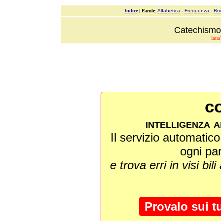
Indice
|
Parole
:
Alfabetica
-
Frequenza
-
Ro
Catechismo 
Intra
co
intelligenza a
Il servizio automatico 
ogni pa
e trova erri in visi bili
Provalo sui t