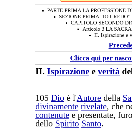
PARTE PRIMA LA PROFESSIONE D
SEZIONE PRIMA “IO CREDO”
CAPITOLO SECONDO DI
Articolo 3 LA SAC
II. Ispirazione e 
Preced
Clicca qui per nasco
II.
Ispirazione
e
verità
de
105
Dio
è l'
Autore
della
Sa
divinamente
rivelate
, che n
contenute
e
presentate
, fu
dello
Spirito
Santo
.