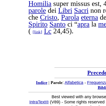
Homilia
super
missus
est, 
parole
dei
Libri
Sacri
non
r
che
Cristo
,
Parola
eterna
d
Spirito
Santo
ci “
apra
la
me
(
Lc
24,45).
[link]
Preced
:
Alfabetica
-
Frequenz
Indice
|
Parole
Bibl
Best viewed with any browse
IntraText®
(V89) - Some rights reserved