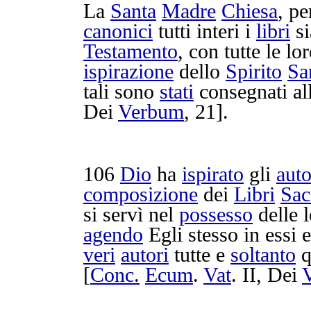
La
Santa
Madre
Chiesa
, p
canonici
tutti
interi
i
libri
si
Testamento
, con tutte le lo
ispirazione
dello
Spirito
Sa
tali sono
stati
consegnati
al
Dei
Verbum
, 21].
106
Dio
ha
ispirato
gli
auto
composizione
dei
Libri
Sac
si
servì
nel
possesso
delle 
agendo
Egli stesso in essi 
veri
autori
tutte e
soltanto
q
[
Conc.
Ecum
.
Vat
. II, Dei