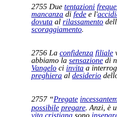
2755
Due
tentazioni
freque
mancanza
di
fede
e l'
accidi
dovuta
al
rilassamento
dell
scoraggiamento
.
2756
La
confidenza
filiale
abbiamo la
sensazione
di 
Vangelo
ci
invita
a
interrog
preghiera
al
desiderio
dell
2757
“
Pregate
incessante
possibile
pregare
. Anzi, è
vita
cristiana
sono
insepara