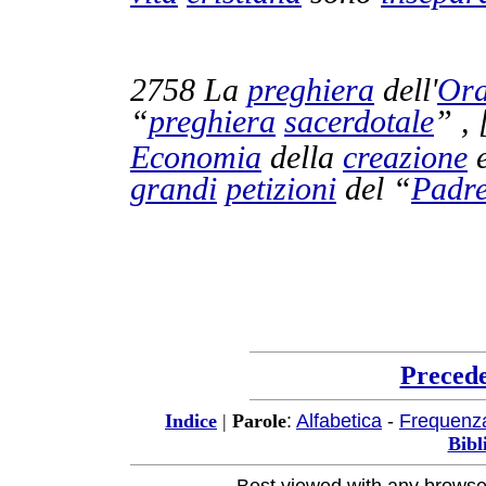
2758
La
preghiera
dell'
Or
“
preghiera
sacerdotale
” , 
Economia
della
creazione
e
grandi
petizioni
del “
Padr
Preced
:
Alfabetica
-
Frequenz
Indice
|
Parole
Bibl
Best viewed with any browse