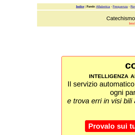
Indice
|
Parole
:
Alfabetica
-
Frequenza
-
Ro
Catechismo 
Intra
co
intelligenza a
Il servizio automatico 
ogni pa
e trova erri in visi bili
Provalo sui t