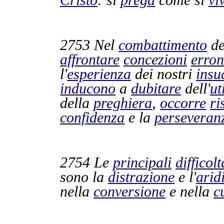
Cristo
: si
prega
come si
vi
2753
Nel
combattimento
de
affrontare
concezioni
erron
l'
esperienza
dei nostri
insu
inducono
a
dubitare
dell'
ut
della
preghiera
,
occorre
ri
confidenza
e la
perseveran
2754
Le
principali
difficolt
sono la
distrazione
e l'
arid
nella
conversione
e nella
c