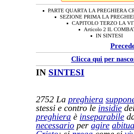
PARTE QUARTA LA PREGHIERA C
SEZIONE PRIMA LA PREGHIE
CAPITOLO TERZO LA VI
Articolo 2 IL CO
IN SINTESI
Preced
Clicca qui per nasco
IN
SINTESI
2752
La
preghiera
suppon
stessi e contro le
insidie
de
preghiera
è
inseparabile
da
necessario
per
agire
abitu